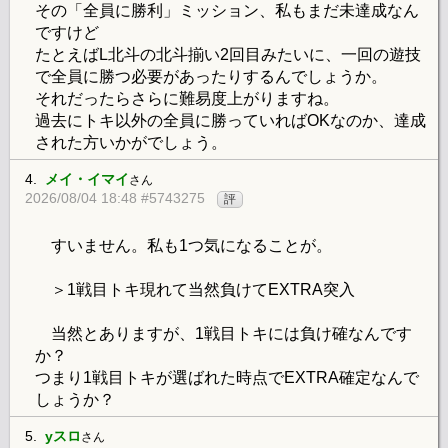
その「全員に勝利」ミッション、私もまだ未達成なん
ですけど
たとえばL北斗の北斗揃い2回目みたいに、一回の遊技
で全員に勝つ必要があったりするんでしょうか。
それだったらさらに難易度上がりますね。
過去にトキ以外の全員に勝っていればOKなのか、達成
された方いかがでしょう。
4.
メイ・イマイ
さん
2026/08/04 18:48 #5743275
評
すいません。私も1つ気になることが。
＞1戦目トキ現れて当然負けてEXTRA突入
当然とありますが、1戦目トキには負け確なんです
か？
つまり1戦目トキが選ばれた時点でEXTRA確定なんで
しょうか？
5.
yスロ
さん