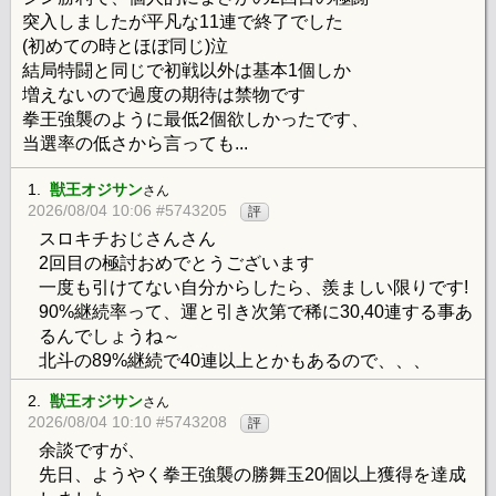
突入しましたが平凡な11連で終了でした
(初めての時とほぼ同じ)泣
結局特闘と同じで初戦以外は基本1個しか
増えないので過度の期待は禁物です
拳王強襲のように最低2個欲しかったです、
当選率の低さから言っても...
1.
獣王オジサン
さん
2026/08/04 10:06 #5743205
評
スロキチおじさんさん
2回目の極討おめでとうございます
一度も引けてない自分からしたら、羨ましい限りです!
90%継続率って、運と引き次第で稀に30,40連する事あ
るんでしょうね～
北斗の89%継続で40連以上とかもあるので、、、
2.
獣王オジサン
さん
2026/08/04 10:10 #5743208
評
余談ですが、
先日、ようやく拳王強襲の勝舞玉20個以上獲得を達成