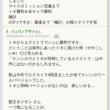
しました
マイスロミッション完遂まで
トキ勝利＆全キャラ勝利
極討
の3つですが、最後まで「極討」が残りそうです笑
3.
リュウノアギト
さん
2026/08/04 17:55 #5743267
評
トキからエクストラでシンに勝利ですか。
ということは前作にあったトキに負けた時（ややこし
いw）だけ見られる
「ケンシロウとトキが対峙しているエクストラ」は今
作にはないのかもしれません。
私は今作でエクストラ4回見ましたが全てケンシロウ一
人バージョンでした。
トキと対峙バージョンがないのは、寂しいかも…
獣王オジサン さん
一つ気になることが。