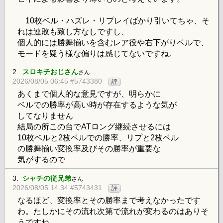
10枚ベル・ハズレ・リプレイばかり引いてちゃ、そ
れは連敗も致し方なしですし、
個人的には勝舞揃いを含むレア役や右下がりベルで、
モードを疑う様な偏りは感じてないですね。
2.
スロキチおじさん
さん
2026/08/05 06:45 #5743380
評
あくまで個人的な意見ですが、明らかに
ベルでの勝率が高い時が存在するような気が
してなりません
結局の所この台でATロング継続させるには
10枚ベルと2枚ベルでの勝率、リプと2枚ベル
の勝舞揃い変換率及びその勝率が重要な
気がするので
3.
シャチの従兄弟
さん
2026/08/05 14:34 #5743431
評
なるほど、変換率とその勝率まで考えなかったです
わ。たしかにその流れ次第で流れが変わるのはありそ
うですね。