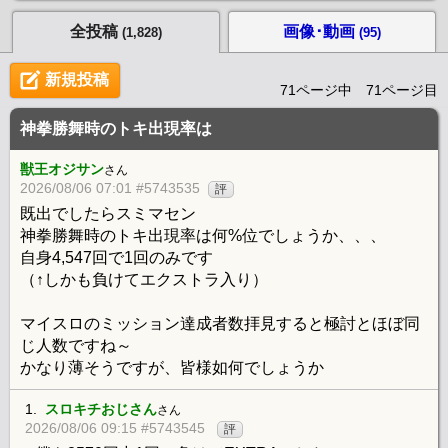
全投稿
画像･動画
(1,828)
(95)
新規投稿
71ページ中 71ページ目
神拳勝舞時のトキ出現率は
獣王オジサン
さん
2026/08/06 07:01 #5743535
評
既出でしたらスミマセン
神拳勝舞時のトキ出現率は何%位でしょうか、、、
自身4,547回で1回のみです
（↑しかも負けてエクストラ入り）
マイスロのミッション達成者数拝見すると極討とほぼ同
じ人数ですね～
かなり薄そうですが、皆様如何でしょうか
1.
スロキチおじさん
さん
2026/08/06 09:15 #5743545
評