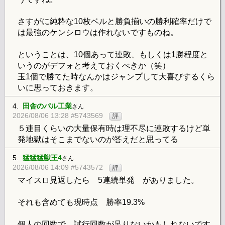
さすがに純粋な10枚ベルと勝負揃いの勝利確率だけで
は最強のケンシロウは作れないですものね。
ということは、10個あって連敗、もしくは1勝程度と
いうのがデフォと考えておくべきか（笑）
玉1個で勝てた時なんかはジャンプして大喜びするくら
いに思っておきます。
4.
田舎のパル工業
さん
2026/08/06 13:28 #5743569
評
５連目くらいの大量保有時は理不尽に連敗するけど単
発地獄はそこまでないのが答えだと思ってる
5.
猛猛猛獣王4
さん
2026/08/06 14:09 #5743572
評
マイスロ見返したら 5連続単発 がありました。
それも含めても現時点 勝率19.3%
個人の回数で、試行回数が足りないかもしれないです