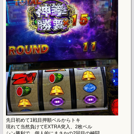
先日初めて1戦目押順ベルからトキ
現れて当然負けてEXTRA突入、2枚ベル
シン勝利で、個人的にまさかの2回目の極闘