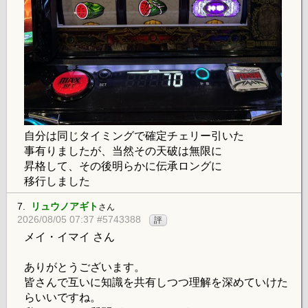
自分は同じタイミングで確定チェリー引いた
事有りましたが、当然その天破は無限に
昇格して、その後明らかに伝承ロングに
移行しました
7.
リュウノアギト
さん
2026/08/05 07:37 #5743388
評
メイ・イマイ さん
ありがとうございます。
皆さんで互いに知識を共有しつつ理解を深めていけた
らいいですね。