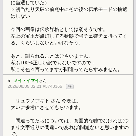
に当選していた）
＞初当たり天破の前兆中にその後の伝承モードの抽選
はしない
今回の画像は伝承昇格としては弱そうです。
左上の宝玉が点灯してる状態で強チェ確チェ持ってく
る、くらいしないといけなそう。
あと、謝られることはごさいません。
私も100%正しい訳でもないですので…
私こそ色々言ってますが間違ってたらすみません。
5.
メイ・イマイ
さん
2026/08/05 02:21 #5743365
評
リュウノアギト さん 今晩は。
大いに参考にさせてもらいます。
間違ってたらについては、意図的な嘘でなければ(つ
まり文字通りの間違いであれば)問題ないと思いますの
で、