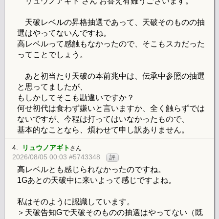
リュウノアギト さん お答え有難うございます。
天破レベルの昇格抽選であって、天破そのものの抽
選はやってないんですね。
高レベルって感触もなかったので、そこもスカだった
ってことでしょう。
あと初当たり天破の本前兆中は、伝承中参照の抽選
と思ってましたが、
もしかしてそこも勘違いですか？
何せ初代は食わず嫌いと言いますか、全く触らずでは
ないですが、今程は打ってはいなかったもので、
基本的なことなら、煩わせて申し訳ありません。
4.
リュウノアギト
さん
2026/08/05 00:03 #5743348
評
高レベルとも感じられなかったのですね。
1Gあとの天破中に来いよって感じですよね。
私はそのように認識しています。
＞天破告知Gで天破そのものの抽選はやってない（既