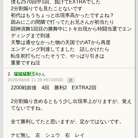
僕も2570回中1回、負けてEXTRAでした
2分割煽りでも見たことないです
初代はもうちょっと出現率高かったですよね？
因みにこの間隣で打ってたお兄さんが初当たり
闘神演舞1回目の勝舞中にトキ出現から特闘当選でエン
ディングまで到達
天撃は通せなかった物の天国でのATから再度
エンディング到達してました 話しかけたら
転生初打ちだったそうで、やっぱり引きは
重要ですね泣
2.
猛猛猛獣王4
さん
2026/08/06 11:28 #5743560
評
2200戦前後 4回 勝利2 EXTRA2回
2分割煽り含めるともう少し出現率上がりますが、覚え
てないですね。
全て勝利してたと思いますが、定かではないです。
ナビ無し 左 シュウ 右 レイ