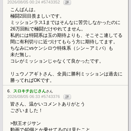
2026/08/05 00:24 #5743352
評
こんばんは。
極闘2回目羨ましいです。
ミッションラス1まではそんなに苦労しなかったのに
26万回転で極闘だけやれてません。
私的には特闘系は玉の期待よりも、そこそこ連してる
間に有利切りに近づけてもらう方に期待してます。
ちなみにvsケンシロウ特殊系（シン～アミバ）も
未だ無し。
コレがミッションじゃなくて良かったです。
リュウノアギトさん、全員に勝利ミッションは過去に
勝ってればOKです。
6.
スロキチおじさん
さん
2026/08/05 06:33 #5743376
評
皆さん、温かいコメントありがとう
ございました！
>獣王オジサン
動画で40個とか乗せてるのは見たこと