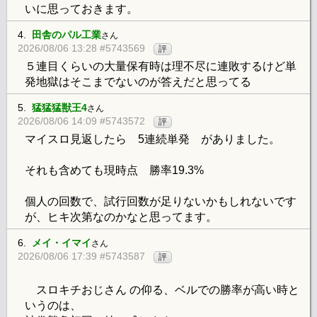
いに思っておきます。
4.
田舎のパル工業
さん
2026/08/06 13:28 #5743569
評
５連目くらいの大量保有時は理不尽に連敗するけど単
発地獄はそこまでないのが答えだと思ってる
5.
猛猛猛獣王4
さん
2026/08/06 14:09 #5743572
評
マイスロ見返したら 5連続単発 がありました。
それも含めても現時点 勝率19.3%
個人の回数で、試行回数が足りないかもしれないです
が、ヒキ次第なのかなと思ってます。
6.
メイ・イマイ
さん
2026/08/06 17:39 #5743587
評
スロキチおじさん の仰る、ベルでの勝率が高い時と
いうのは、