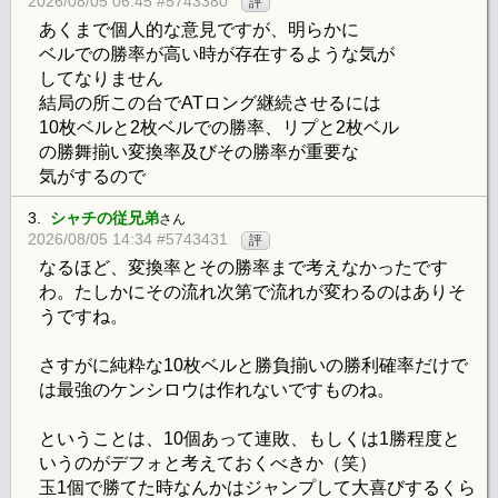
2026/08/05 06:45 #5743380
評
あくまで個人的な意見ですが、明らかに
ベルでの勝率が高い時が存在するような気が
してなりません
結局の所この台でATロング継続させるには
10枚ベルと2枚ベルでの勝率、リプと2枚ベル
の勝舞揃い変換率及びその勝率が重要な
気がするので
3.
シャチの従兄弟
さん
2026/08/05 14:34 #5743431
評
なるほど、変換率とその勝率まで考えなかったです
わ。たしかにその流れ次第で流れが変わるのはありそ
うですね。
さすがに純粋な10枚ベルと勝負揃いの勝利確率だけで
は最強のケンシロウは作れないですものね。
ということは、10個あって連敗、もしくは1勝程度と
いうのがデフォと考えておくべきか（笑）
玉1個で勝てた時なんかはジャンプして大喜びするくら