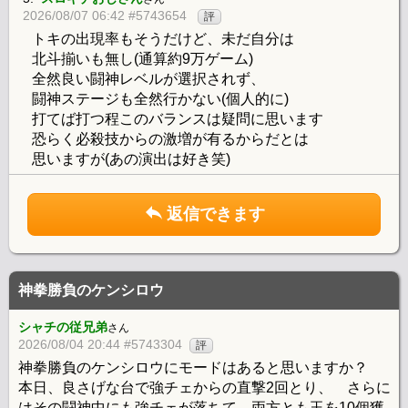
2026/08/07 06:42 #5743654
評
トキの出現率もそうだけど、未だ自分は
北斗揃いも無し(通算約9万ゲーム)
全然良い闘神レベルが選択されず、
闘神ステージも全然行かない(個人的に)
打てば打つ程このバランスは疑問に思います
恐らく必殺技からの激増が有るからだとは
思いますが(あの演出は好き笑)
返信できます
神拳勝負のケンシロウ
シャチの従兄弟
さん
2026/08/04 20:44 #5743304
評
神拳勝負のケンシロウにモードはあると思いますか？
本日、良さげな台で強チェからの直撃2回とり、 さらに
はその闘神中にも強チェが落ちて、両方とも玉を10個獲