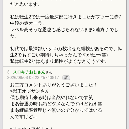
だと思います。
私は転生2では一度最深部に行きましたがフツーに赤7
中段の赤オーラ、
レベル高そうな恩恵も感じられないまま3連終了でし
た。
初代では最深部から1.5万枚出せた経験があるので、転
生2でもすごい期待しちゃったんですがねー(笑)
私は転生2とはあまり相性がよくなさそうです。
3.
スロキチおじさん
さん
2026/08/08 08:22 #5743817
評
お二方コメントありがとうございました！
>獣王オジサンさん
僕も期待出来る時は全然やれないです笑
まあ普通の時も殆どダメなんですけどねえ笑
まあ継続率管理じゃ無いので分かってはいる
んですけど...