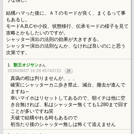
結構ハマった後に、ＡＴのモードが良く、まくるって事
もあるし。
モードA,B,Cや小役、状態移行、伝承モードの様子を見て
攻略とかもしたいのですが。
シャッター演出の法則の効果が大きすぎる。
シャッター演出の法則なんか、なければ良いのにと思う
次第です。
1.
獣王オジサン
さん
2026/08/07 16:28 #5743722
評
真偽の程は判りませんが、、、
確実にシャッターカニ歩き禁止、減台、撤去が進んで
ますね～
幸いマイホはリセットしてあるので、朝イチは他に空
き台無ければ、私はシャッター無くても1,280まで回す
ことが多いですね笑
天破で結構やれる時もあるので
初当たり後のシャッター無しは怖くて追えません