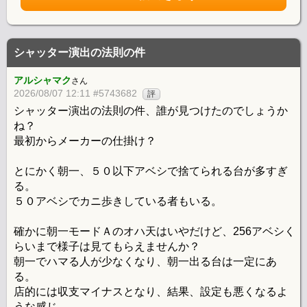
シャッター演出の法則の件
アルシャマク
さん
2026/08/07 12:11 #5743682
評
シャッター演出の法則の件、誰が見つけたのでしょうか
ね？
最初からメーカーの仕掛け？
とにかく朝一、５０以下アベシで捨てられる台が多すぎ
る。
５０アベシでカニ歩きしている者もいる。
確かに朝一モードＡのオハ天はいやだけど、256アベシく
らいまで様子は見てもらえませんか？
朝一でハマる人が少なくなり、朝一出る台は一定にあ
る。
店的には収支マイナスとなり、結果、設定も悪くなるよ
うな感じ。