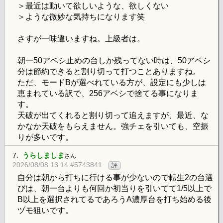
＞最近は動いて欲しいような、欲しくない
＞ような微妙な気持ちになります笑
さすが一味違いますね。上級者は。
朝一50アベシ止めの台しか残ってない時は、50アベシ
分は節約できると割り切って打つことありますね。
ただ、モードBが選べれている方が、設定にも少しは
恵まれている訳で、256アベシで捨てる事になりま
す。
天破が出てくれると割り切って追えますが、最近、な
かなか天破をもらえません。強チェを引いても、空振
りが多いです。
7.
うらしましま
さん
2026/08/08 13:14 #5743841
評
自分は朝から打ちに行ける事が少ないので転生2の台選
びは、朝一台よりも何回か初当りを引いてて1/5以上で
B以上を選択されてるであろうA濃厚台を打ち始める後
ヅモ狙いです。