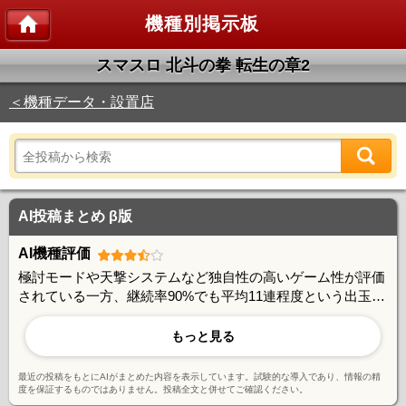
機種別掲示板
スマスロ 北斗の拳 転生の章2
＜機種データ・設置店
AI投稿まとめ β版
AI機種評価
極討モードや天撃システムなど独自性の高いゲーム性が評価
されている一方、継続率90%でも平均11連程度という出玉性
能には期待値とのギャップを感じる声もある。朝一判別やあ
べし短縮など攻略要素は豊富で、やり込み派には好評。ユー
もっと見る
ザー間で活発な情報交換が行われており、コミュニティ形成
に成功している機種と言える。
最近の投稿をもとにAIがまとめた内容を表示しています。試験的な導入であり、情報の精
度を保証するものではありません。投稿全文と併せてご確認ください。