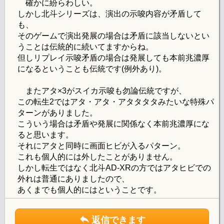
確かに紛らわしい。
しかし北斗シリーズは、演出の示唆内容が矛盾して
も、
そのゲームで演出発展の場合は矛盾に該当しないとい
うことは伝統的に続いてますからね。
但しリプレイ示唆矛盾の場合は発展しても本前兆濃厚
になるということも伝統です(例外あり)。
またアタ×3がスイカ示唆も勿論伝統ですが、
この転生2ではアタ・アタ・アタタタタみたいな特殊パ
ターンがありました。
こういう場合は矛盾や発展に関係なく本前兆濃厚にな
ると思います。
それにアタと同時に画面ヒビが入るパターン。
これも個人的には外したことがありません。
しかし転生ではなく北斗AD-XRの方ではアタヒビでの
外れは普通にありましたので、
あくまでも個人的にはということです。
返信できます