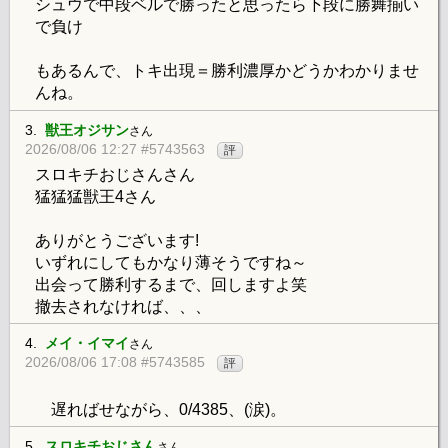
シュウで中段ベルで勝ったと思ったら下段に勝舞揃い
で負け
もあるんで、トキ出現＝勝利濃厚かどうかわかりませ
んね。
3.
獣王オジサン
さん
2026/08/06 12:27 #5743563
評
スロキチおじさんさん
猛猛猛獣王4さん
ありがとうございます!
いずれにしてもかなり薄そうですね～
出会って勝利するまで、回しますよ笑
撤去されなければ、、、
4.
メイ・イマイ
さん
2026/08/06 17:08 #5743585
評
遅ればせながら、0/4385、(涙)。
5.
スロキチおじさん
さん