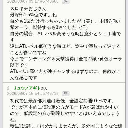
2026/08/07 09:17 #5743666
評
スロキチおじさん
最深部1.5%位ですよね
自分も1回だけ行っちゃいましたが（笑）、中段7揃い
紫オーラ、期待するも3連でした（汗）
自分の場合、ATレベル高そうな時は意外とショボ連で
す
逆にATレベル低そうな時ほど、途中で事故って連する
ことが多いですね
今までエンディング＆天撃獲得は全て7揃い黄色オーラ
以下です
ATレベル高い方が連チャンするはずなのに、何故かこ
んな感じです
2.
リュウノアギト
さん
2026/08/07 15:54 #5743713
評
初代では最深部到達は激低、全設定共通0.6%です。
ですが基本的に低設定の方がモードAが選ばれやすい
ので、低設定の方が到達しやすいとはいえるでしょう
ね。
転生2は詳しくは分かりませんが、多分同じような仕様