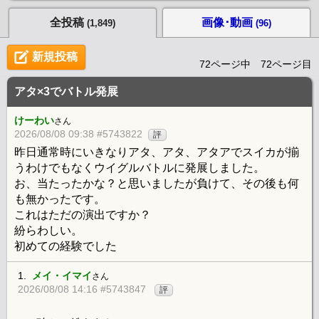
全投稿
画像･動画
(1,849)
(96)
新規投稿
72ページ中 72ページ目
アタ×3でバトル発展
けーわい
さん
2026/08/08 09:38 #5743822
評
昨日通常時にいきなりアタ、アタ、アタアでスイカが揃
うわけでもなくウイグルバトルに発展しました。
お、当たったかな？と思いましたが負けて、その後も何
も無かったです。
これはただの演出ですか？
紛らわしい。
初めての経験でした
1.
メイ・イマイ
さん
2026/08/08 14:16 #5743847
評