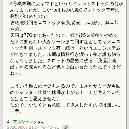
4号機末期に大ヤマトというサイレントストックの台が
ありましたが、こいつはものの数Gでストック有無の
判別が出来たので、
攻略法出回る→ストック有(期待値＋)→続行、無→即
やめ。
天国は77Gまであったのに、ボナ後5Ｇ前後でやめる→
たまに知らない人がゾーンまで回すなどしてヤメ→ス
トック判別→ストック有→続行 というエコシステム
ができてました。末期は情報行き渡って殆ど誰も触ら
なくなりました。スロットの歴史に残る「我慢汁演
出」が搭載されるなど色々面白い台だったんですけど
ね～。
こういう過去の歴史もあるので、まさかサミーが今回
のシャッター仕様で稼働が上がる！！！と考えていた
とはとても思えません。
なので、少なくとも意図して導入したものでは無いに
一票。
4.
アルシャマク
さん
2026/08/07 21:07 #5743771
評