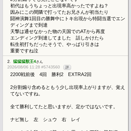
初代はもうちょっと出現率高かったですよね？
因みにこの間隣で打ってたお兄さんが初当たり
闘神演舞1回目の勝舞中にトキ出現から特闘当選でエン
ディングまで到達
天撃は通せなかった物の天国でのATから再度
エンディング到達してました 話しかけたら
転生初打ちだったそうで、やっぱり引きは
重要ですね泣
2.
猛猛猛獣王4
さん
2026/08/06 11:28 #5743560
評
2200戦前後 4回 勝利2 EXTRA2回
2分割煽り含めるともう少し出現率上がりますが、覚え
てないですね。
全て勝利してたと思いますが、定かではないです。
ナビ無し 左 シュウ 右 レイ