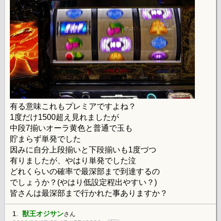
有る意味これもプレミアですよね？
1度だけ1500超え見れましたが
中段7揃いオーラ黄色と普通で玉も
貯まらず単発でした
因みに自分上段揃いと下段揃いも1度づつ
有りましたが、やはり単発でした泣
どれくらいの確率で最深部まで到達するの
でしょうか？(やはり低設定程出やすい？)
皆さんは最深部まで行かれた事ありますか？
1.
獣王オジサン
さん