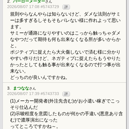
2.
バーローメーター
さん
2026/08/07 17:08 #5743729
評
規則やらなんやらは知らないけど、ダメな法則がサミ
ーは多すぎるしそもそもバレない様に作れよって思い
ます。
サミーが通路になりやすいのはこっから触っちゃダメ
なやつだって期待も何も出来なくなる所が多いからか
と。
ポジティブに捉えたら大火傷しないで済む様に分かり
やすい作りだけど、ネガティブに捉えたらもうやりた
かったとしても触る事が出来なくなるので打つ事が出
来ない。
どっちのが良いんですかね。
3.
まつなな
さん
2026/08/07 17:39 #5743733
評
(1)メーカー開発者(外注先含む)がお小遣い稼ぎでこっ
そり仕込んだ
(2)示唆程度を意図したものが何かの手違い(悪意あり含
む)で濃厚演出になった
ってところですかね～。