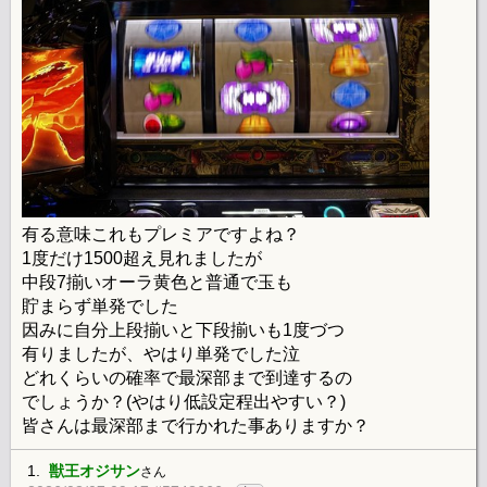
有る意味これもプレミアですよね？
1度だけ1500超え見れましたが
中段7揃いオーラ黄色と普通で玉も
貯まらず単発でした
因みに自分上段揃いと下段揃いも1度づつ
有りましたが、やはり単発でした泣
どれくらいの確率で最深部まで到達するの
でしょうか？(やはり低設定程出やすい？)
皆さんは最深部まで行かれた事ありますか？
1.
獣王オジサン
さん