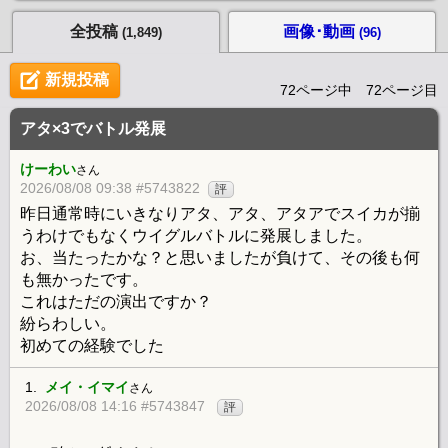
全投稿
画像･動画
(1,849)
(96)
新規投稿
72ページ中 72ページ目
アタ×3でバトル発展
けーわい
さん
2026/08/08 09:38 #5743822
評
昨日通常時にいきなりアタ、アタ、アタアでスイカが揃
うわけでもなくウイグルバトルに発展しました。
お、当たったかな？と思いましたが負けて、その後も何
も無かったです。
これはただの演出ですか？
紛らわしい。
初めての経験でした
1.
メイ・イマイ
さん
2026/08/08 14:16 #5743847
評