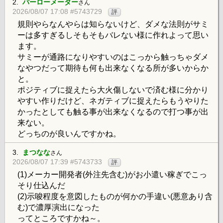
2.
バーローメーター
さん
2026/08/07 17:08 #5743729
評
規則やらなんやらは知らないけど、ダメな法則がサミ
ーは多すぎるしそもそもバレない様に作れよって思い
ます。
サミーが通路になりやすいのはこっから触っちゃダメ
なやつだって期待も何も出来なくなる所が多いからか
と。
ポジティブに捉えたら大火傷しないで済む様に分かり
やすい作りだけど、ネガティブに捉えたらもうやりた
かったとしても触る事が出来なくなるので打つ事が出
来ない。
どっちのが良いんですかね。
3.
まつなな
さん
2026/08/07 17:39 #5743733
評
(1)メーカー開発者(外注先含む)がお小遣い稼ぎでこっ
そり仕込んだ
(2)示唆程度を意図したものが何かの手違い(悪意あり含
む)で濃厚演出になった
ってところですかね～。