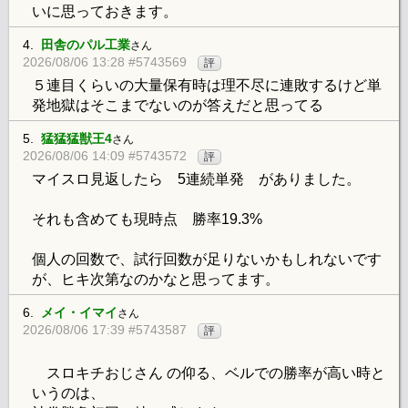
いに思っておきます。
4.
田舎のパル工業
さん
2026/08/06 13:28 #5743569
評
５連目くらいの大量保有時は理不尽に連敗するけど単
発地獄はそこまでないのが答えだと思ってる
5.
猛猛猛獣王4
さん
2026/08/06 14:09 #5743572
評
マイスロ見返したら 5連続単発 がありました。
それも含めても現時点 勝率19.3%
個人の回数で、試行回数が足りないかもしれないです
が、ヒキ次第なのかなと思ってます。
6.
メイ・イマイ
さん
2026/08/06 17:39 #5743587
評
スロキチおじさん の仰る、ベルでの勝率が高い時と
いうのは、