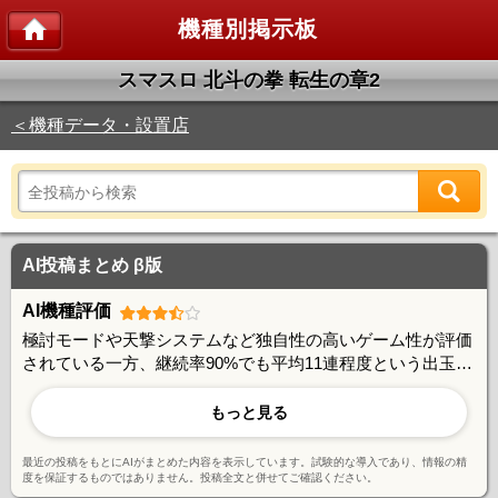
機種別掲示板
スマスロ 北斗の拳 転生の章2
＜機種データ・設置店
AI投稿まとめ β版
AI機種評価
極討モードや天撃システムなど独自性の高いゲーム性が評価
されている一方、継続率90%でも平均11連程度という出玉性
能には期待値とのギャップを感じる声もある。朝一判別やあ
べし短縮など攻略要素は豊富で、やり込み派には好評。ユー
もっと見る
ザー間で活発な情報交換が行われており、コミュニティ形成
に成功している機種と言える。
最近の投稿をもとにAIがまとめた内容を表示しています。試験的な導入であり、情報の精
度を保証するものではありません。投稿全文と併せてご確認ください。