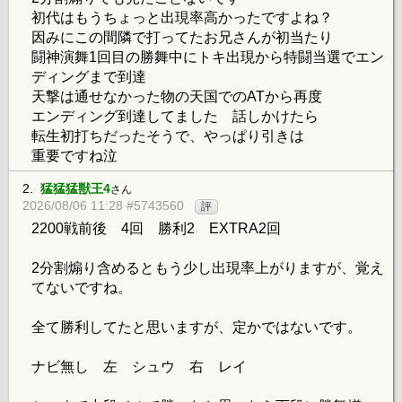
初代はもうちょっと出現率高かったですよね？
因みにこの間隣で打ってたお兄さんが初当たり
闘神演舞1回目の勝舞中にトキ出現から特闘当選でエン
ディングまで到達
天撃は通せなかった物の天国でのATから再度
エンディング到達してました 話しかけたら
転生初打ちだったそうで、やっぱり引きは
重要ですね泣
2.
猛猛猛獣王4
さん
2026/08/06 11:28 #5743560
評
2200戦前後 4回 勝利2 EXTRA2回
2分割煽り含めるともう少し出現率上がりますが、覚え
てないですね。
全て勝利してたと思いますが、定かではないです。
ナビ無し 左 シュウ 右 レイ