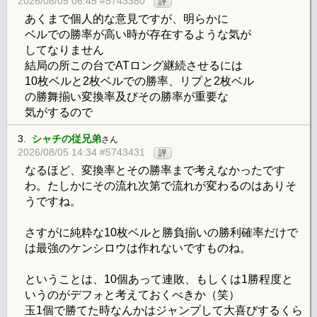
2026/08/05 06:45 #5743380
評
あくまで個人的な意見ですが、明らかに
ベルでの勝率が高い時が存在するような気が
してなりません
結局の所この台でATロング継続させるには
10枚ベルと2枚ベルでの勝率、リプと2枚ベル
の勝舞揃い変換率及びその勝率が重要な
気がするので
3.
シャチの従兄弟
さん
2026/08/05 14:34 #5743431
評
なるほど、変換率とその勝率まで考えなかったです
わ。たしかにその流れ次第で流れが変わるのはありそ
うですね。
さすがに純粋な10枚ベルと勝負揃いの勝利確率だけで
は最強のケンシロウは作れないですものね。
ということは、10個あって連敗、もしくは1勝程度と
いうのがデフォと考えておくべきか（笑）
玉1個で勝てた時なんかはジャンプして大喜びするくら