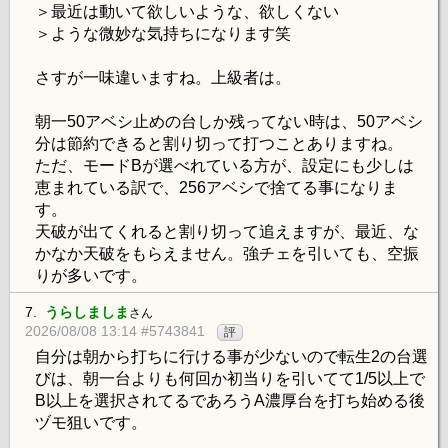
＞最近は動いて欲しいような、欲しくない
＞ような微妙な気持ちになります笑
さすが一味違いますね。上級者は。
朝一50アベシ止めの台しか残ってない時は、50アベシ
分は節約できると割り切って打つことありますね。
ただ、モードBが選べれている方が、設定にも少しは
恵まれている訳で、256アベシで捨てる事になりま
す。
天破が出てくれると割り切って追えますが、最近、な
かなか天破をもらえません。強チェを引いても、空振
りが多いです。
7.
うらしましま
さん
2026/08/08 13:14 #5743841
評
自分は朝から打ちに行ける事が少ないので転生2の台選
びは、朝一台よりも何回か初当りを引いてて1/5以上で
B以上を選択されてるであろうA濃厚台を打ち始める後
ヅモ狙いです。