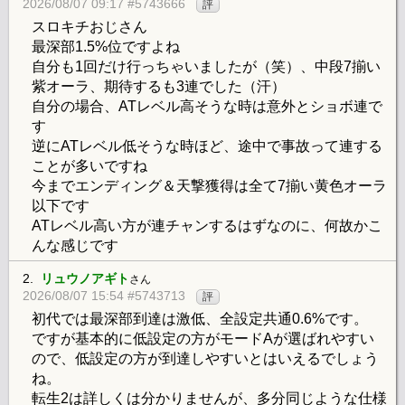
2026/08/07 09:17 #5743666
評
スロキチおじさん
最深部1.5%位ですよね
自分も1回だけ行っちゃいましたが（笑）、中段7揃い
紫オーラ、期待するも3連でした（汗）
自分の場合、ATレベル高そうな時は意外とショボ連で
す
逆にATレベル低そうな時ほど、途中で事故って連する
ことが多いですね
今までエンディング＆天撃獲得は全て7揃い黄色オーラ
以下です
ATレベル高い方が連チャンするはずなのに、何故かこ
んな感じです
2.
リュウノアギト
さん
2026/08/07 15:54 #5743713
評
初代では最深部到達は激低、全設定共通0.6%です。
ですが基本的に低設定の方がモードAが選ばれやすい
ので、低設定の方が到達しやすいとはいえるでしょう
ね。
転生2は詳しくは分かりませんが、多分同じような仕様