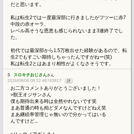
だと思います。
私は転生2では一度最深部に行きましたがフツーに赤7
中段の赤オーラ、
レベル高そうな恩恵も感じられないまま3連終了でし
た。
初代では最深部から1.5万枚出せた経験があるので、転
生2でもすごい期待しちゃったんですがねー(笑)
私は転生2とはあまり相性がよくなさそうです。
3.
スロキチおじさん
さん
2026/08/08 08:22 #5743817
評
お二方コメントありがとうございました！
>獣王オジサンさん
僕も期待出来る時は全然やれないです笑
まあ普通の時も殆どダメなんですけどねえ笑
まあ継続率管理じゃ無いので分かってはいる
んですけど...