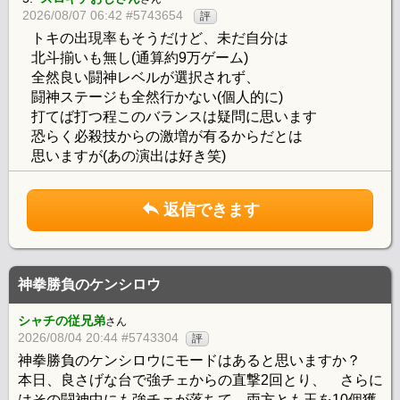
2026/08/07 06:42 #5743654
評
トキの出現率もそうだけど、未だ自分は
北斗揃いも無し(通算約9万ゲーム)
全然良い闘神レベルが選択されず、
闘神ステージも全然行かない(個人的に)
打てば打つ程このバランスは疑問に思います
恐らく必殺技からの激増が有るからだとは
思いますが(あの演出は好き笑)
返信できます
神拳勝負のケンシロウ
シャチの従兄弟
さん
2026/08/04 20:44 #5743304
評
神拳勝負のケンシロウにモードはあると思いますか？
本日、良さげな台で強チェからの直撃2回とり、 さらに
はその闘神中にも強チェが落ちて、両方とも玉を10個獲