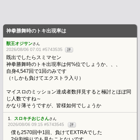
神拳勝舞時のトキ出現率は
獣王オジサン
さん
2026/08/06 07:01 #5743535
評
既出でしたらスミマセン
神拳勝舞時のトキ出現率は何%位でしょうか、、、
自身4,547回で1回のみです
（↑しかも負けてエクストラ入り）
マイスロのミッション達成者数拝見すると極討とほぼ同
じ人数ですね～
かなり薄そうですが、皆様如何でしょうか
1.
スロキチおじさん
さん
2026/08/06 09:15 #5743545
評
僕も2570回中1回、負けてEXTRAでした
2分割煽りでも見たことないです