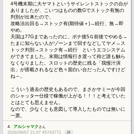
4号機末期に大ヤマトというサイレントストックの台が
ありましたが、こいつはものの数Gでストック有無の
判別が出来たので、
攻略法出回る→ストック有(期待値＋)→続行、無→即
やめ。
天国は77Gまであったのに、ボナ後5Ｇ前後でやめる→
たまに知らない人がゾーンまで回すなどしてヤメ→ス
トック判別→ストック有→続行 というエコシステム
ができてました。末期は情報行き渡って殆ど誰も触ら
なくなりました。スロットの歴史に残る「我慢汁演
出」が搭載されるなど色々面白い台だったんですけど
ね～。
こういう過去の歴史もあるので、まさかサミーが今回
のシャッター仕様で稼働が上がる！！！と考えていた
とはとても思えません。
なので、少なくとも意図して導入したものでは無いに
一票。
4.
アルシャマク
さん
2026/08/07 21:07 #5743771
評