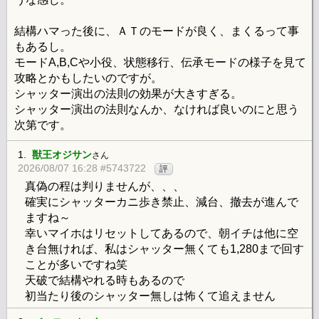
結構ハマった後に、ＡＴのモードが良く、まくるって事
もあるし。
モードA,B,Cや小役、状態移行、伝承モードの様子を見て
攻略とかもしたいのですが。
シャッター演出の法則の効果が大きすぎる。
シャッター演出の法則なんか、なければ良いのにと思う
次第です。
1.
獣王オジサン
さん
2026/08/07 16:28 #5743722
評
真偽の程は判りませんが、、、
確実にシャッターカニ歩き禁止、減台、撤去が進んで
ますね～
幸いマイホはリセットしてあるので、朝イチは他に空
き台無ければ、私はシャッター無くても1,280まで回す
ことが多いですね笑
天破で結構やれる時もあるので
初当たり後のシャッター無しは怖くて追えません