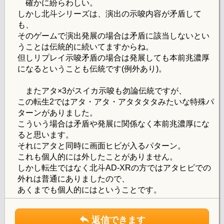
確かに紛らわしい。
しかし北斗シリーズは、演出の示唆内容が矛盾して
も、
そのゲームで演出発展の場合は矛盾に該当しないとい
うことは伝統的に続いてますからね。
但しリプレイ示唆矛盾の場合は発展しても本前兆濃厚
になるということも伝統です(例外あり)。
またアタ×3がスイカ示唆も勿論伝統ですが、
この転生2ではアタ・アタ・アタタタタみたいな特殊パ
ターンがありました。
こういう場合は矛盾や発展に関係なく本前兆濃厚にな
ると思います。
それにアタと同時に画面ヒビが入るパターン。
これも個人的には外したことがありません。
しかし転生ではなく北斗AD-XRの方ではアタヒビでの
外れは普通にありましたので、
あくまでも個人的にはということです。
返信できます