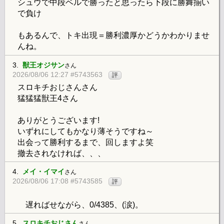
シュウで中段ベルで勝ったと思ったら下段に勝舞揃い
で負け
もあるんで、トキ出現＝勝利濃厚かどうかわかりませ
んね。
3.
獣王オジサン
さん
2026/08/06 12:27 #5743563
評
スロキチおじさんさん
猛猛猛獣王4さん
ありがとうございます!
いずれにしてもかなり薄そうですね～
出会って勝利するまで、回しますよ笑
撤去されなければ、、、
4.
メイ・イマイ
さん
2026/08/06 17:08 #5743585
評
遅ればせながら、0/4385、(涙)。
5.
スロキチおじさん
さん