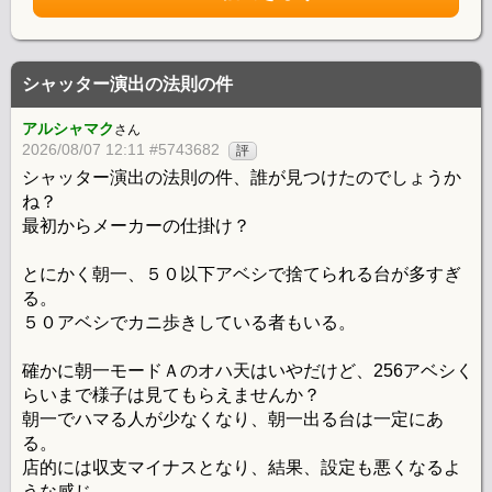
シャッター演出の法則の件
アルシャマク
さん
2026/08/07 12:11 #5743682
評
シャッター演出の法則の件、誰が見つけたのでしょうか
ね？
最初からメーカーの仕掛け？
とにかく朝一、５０以下アベシで捨てられる台が多すぎ
る。
５０アベシでカニ歩きしている者もいる。
確かに朝一モードＡのオハ天はいやだけど、256アベシく
らいまで様子は見てもらえませんか？
朝一でハマる人が少なくなり、朝一出る台は一定にあ
る。
店的には収支マイナスとなり、結果、設定も悪くなるよ
うな感じ。