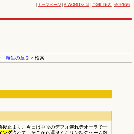
|
トップページ
|
P-WORLD
とは
|
ご利用案内
|
会社案内
|
拳 転生の章２
> 検索
連前後止まり、今日は中段のデフォ遅れ赤オーラで一
ィング
流れて、そこから運良くキリン柄のゲーム数