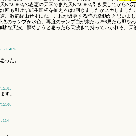
25802;の恩恵の天国でまた天&#25802;引き戻してからの万
は1回も引けず転生図柄を揃えろは2回きましたがスカしまし
道、激闘経由せずにね。これが爆発する時の挙動かと思いまし
窓のランプが水色、再度のランプ白が来たら256見たら即やめ
無駄な天波。辞めようと思ったら天波きて持っていかれる。天
#5715076
思った。
715105
ます。
715108
らい
15114
え