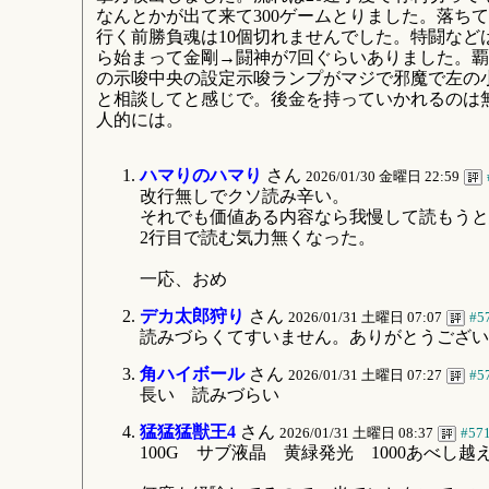
なんとかが出て来て300ゲームとりました。落ちて天&#
行く前勝負魂は10個切れませんでした。特闘など
ら始まって金剛→闘神が7回ぐらいありました。覇
の示唆中央の設定示唆ランプがマジで邪魔で左の小
と相談してと感じで。後金を持っていかれるのは
人的には。
ハマりのハマり
さん
2026/01/30 金曜日 22:59
改行無しでクソ読み辛い。
それでも価値ある内容なら我慢して読もうと
2行目で読む気力無くなった。
一応、おめ
デカ太郎狩り
さん
2026/01/31 土曜日 07:07
#5
読みづらくてすいません。ありがとうござい
角ハイボール
さん
2026/01/31 土曜日 07:27
#5
長い 読みづ
猛猛猛獣王4
さん
2026/01/31 土曜日 08:37
#57
100G サブ液晶 黄緑発光 1000あべし越