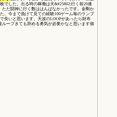
枚でした。出る時の稼働は天&#25802;行く前20連
た。ただ闘神に行く数ははんぱなかったです。金剛か
た。今まで負けて見ての経験100ゲーム毎のランプ
で良いと思います。天波のLOOPがあったら財布
波ループきても辞める勇気が必要かなと思います個