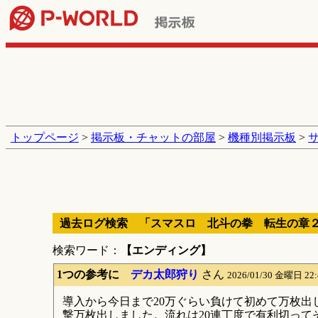
トップページ
>
掲示板・チャットの部屋
>
機種別掲示板
>
過去ログ検索 「スマスロ 北斗の拳 転生の章
検索ワード：
【エンディング】
1つの参考に
デカ太郎狩り
さん
2026/01/30 金曜日 22
導入から今日まで20万ぐらい負けて初めて万枚出
撃万枚出しました。流れは20連丁度で有利切ってそのま