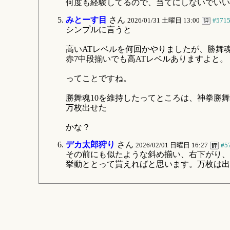
何度も経験してるので、当てにしないでいい
みとーす目
さん
2026/01/31 土曜日 13:00
#571
シンプルに言うと
高いATレベルを何回かやりましたが、勝舞
赤7中段揃いでも高ATレベルありますよと。
ってことですね。
勝舞魂10を維持したってところは、神拳勝
万枚出せた
かな？
デカ太郎狩り
さん
2026/02/01 日曜日 16:27
#5
その前にも似たような斜め揃い、右下がり、
挙動ととって貰えればと思います。万枚は出