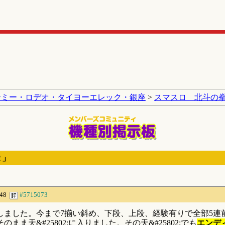
サミー・ロデオ・タイヨーエレック・銀座
>
スマスロ 北斗の
２」
:48
#5715073
しました。今まで7揃い斜め、下段、上段、経験有りで全部5
ま天&#25802;に入りました。その天&#25802;でも
エンデ