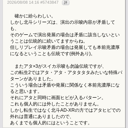
2026/08/08 14:16 #5743847
評
確かに紛らわしい。
しかし北斗シリーズは、演出の示唆内容が矛盾して
も、
そのゲームで演出発展の場合は矛盾に該当しないとい
うことは伝統的に続いてますからね。
但しリプレイ示唆矛盾の場合は発展しても本前兆濃厚
になるということも伝統です(例外あり)。
またアタ×3がスイカ示唆も勿論伝統ですが、
この転生2ではアタ・アタ・アタタタタみたいな特殊パ
ターンがありました。
こういう場合は矛盾や発展に関係なく本前兆濃厚にな
ると思います。
それにアタと同時に画面ヒビが入るパターン。
これも個人的には外したことがありません。
しかし転生ではなく北斗AD-XRの方ではアタヒビでの
外れは普通にありましたので、
あくまでも個人的にはということです。