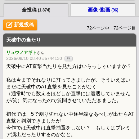
全投稿
画像･動画
(1,874)
(96)
新規投稿
72ページ中 72ページ目
天破中の当たり
リュウノアギト
さん
2026/08/10 08:40 #5744130
評
天破中にAT直撃当たりを見た方はいらっしゃいますか？
私は今までそれなりに打ってきましたが、そういえばい
まだに天破中のAT直撃を見たことがなく
（通常時でも数えるほどしか直撃には遭遇していません
が/笑）気になったので質問させていただきました。
初代では、5で割り切れない中途半端なあべしが出たらAT
直撃と判別できましたが
今作では天破中は直撃抽選をしない？ もしくはプレミ
ア演出だったりするのかなと。