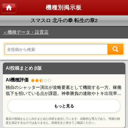
機種別掲示板
スマスロ 北斗の拳 転生の章2
＜機種データ・設置店
AI投稿まとめ β版
AI機種評価
独自のシャッター演出が攻略要素として機能する一方、稼働
低下を招いている点が課題。神拳勝負の連敗やトキ出現率の
低さに不満の声もあるが、天破システムや伝承モードなど戦
略性は評価されており、引き次第で大きく化ける可能性を秘
もっと見る
めた機種との意見が多い。
最近の投稿をもとにAIがまとめた内容を表示しています。試験的な導入であり、情報の精
度を保証するものではありません。投稿全文と併せてご確認ください。