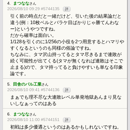
4.
まつなな
さん
2026/08/10 09:29 #5744135
評
引く前の時点だと一緒だけど、引いた後の結果論だと
違う(例：10枚ベルとバラケ目ばかりじゃ勝てんわな
ー)というやつですね。
だから確率は面白い。
1/128を引くのに1/256の小役を2つ用意するとハマリや
すくなるというのも同様の俗論ですね。
ちなみに、タマ沢山持ってるとタマ尽きるまで連敗が
続く可能性が出てくる(タマが無くなれば連敗はそこで
止まる)ので、タマ持ってると負けやすいも単なる印象
論です。
5.
田舎のパル工業
さん
2026/08/10 09:41 #5744136
評
まぁでも理不尽な大連敗レベル単発地獄あんまり見な
いしなぁってのはある
6.
まつなな
さん
2026/08/10 11:00 #5744151
評
初戦は多少優遇というのはあるかもしれないですね。