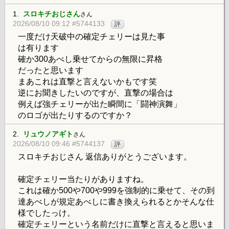
1.
スロキチおじさん
さん
2026/08/10 09:12 #5744133
評
一度だけ天破中の確定チェリーは見た事
は有ります
確か300あべし乗せてからの無限に昇格
だったと思います
まあこれは直撃と言えないかもです笑
逆にお聞きしたいのですが、直撃の場合は
例えば強チェリーが出た瞬間に「闘神演舞」
のロゴが出たりするのですか？
2.
リュウノアギト
さん
2026/08/10 09:46 #5744137
評
スロキチおじさん 返信ありがとうございます。
確定チェリー当たりがありますね。
これは確か500や700や999を強制的に乗せて、その到
達あべしが規定あべしに書き換えられるとかそんな仕
様でしたっけ。
確定チェリーという名前だけに直撃と言えると思いま