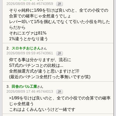
2026/08/09 09:46 #5743959
評
そりゃ純粋に1/99を引けば良いのと、全ての小役での
合算での確率じゃ全然違うでしょ
レバー叩いて1/5を掴むんでなくて引いた小役を均した
らだから
それにエヴァは81%
1%違うとかなり違う
2.
スロキチおじさん
さん
2026/08/09 09:59 #5743961
評
仰てる事は分かりますが、流石に
ST式のパチンコとの比較は...
全然抽選方式が違うと思いますけど汗
(最近のパチンコ全然打った事無いですが笑)
3.
田舎のパル工業
さん
2026/08/09 17:46 #5744013
評
>1/99を引けば良いのと、全ての小役での合算での確率
じゃ全然違う
これはよくみんないうけど一緒です