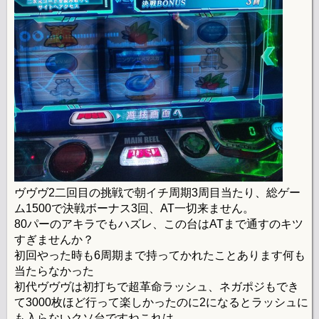
ヴヴヴ2二回目の挑戦で朝イチ周期3周目当たり、総ゲー
ム1500で決戦ボーナス3回、AT一切来ません。
80パーのアキラでもハズレ、この台はATまで通すのキツ
すぎませんか？
初回やった時も6周期まで持ってかれたことあります何も
当たらなかった
初代ヴヴヴは初打ちで超革命ラッシュ、ネガポジもでき
て3000枚ほど行って楽しかったのに2になるとラッシュに
も入らないクソ台ですねこれは