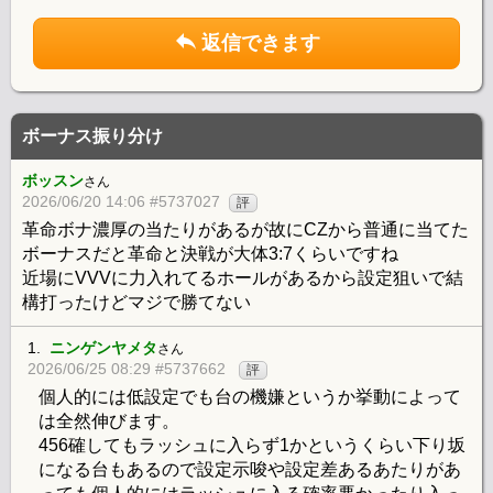
返信できます
ボーナス振り分け
ボッスン
さん
2026/06/20 14:06 #5737027
評
革命ボナ濃厚の当たりがあるが故にCZから普通に当てた
ボーナスだと革命と決戦が大体3:7くらいですね
近場にVVVに力入れてるホールがあるから設定狙いで結
構打ったけどマジで勝てない
1.
ニンゲンヤメタ
さん
2026/06/25 08:29 #5737662
評
個人的には低設定でも台の機嫌というか挙動によって
は全然伸びます。
456確してもラッシュに入らず1かというくらい下り坂
になる台もあるので設定示唆や設定差あるあたりがあ