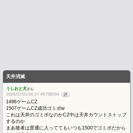
天井消滅
うしおと犬
さん
2026/07/01 00:27 #5738394
評
1496ゲームCZ
1507ゲームCZ成功ゴミボw
これは天井のゴミボなのかCZ中は天井カウントストップ
するのか
まあ後者は普通に入っててもいつも1500でゴミボだから