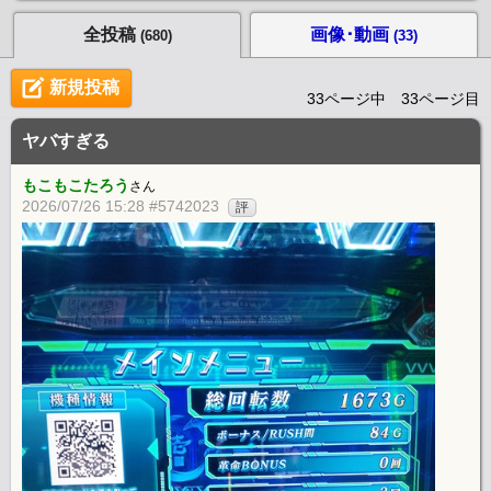
全投稿
画像･動画
(680)
(33)
新規投稿
33ページ中 33ページ目
ヤバすぎる
もこもこたろう
さん
2026/07/26 15:28 #5742023
評