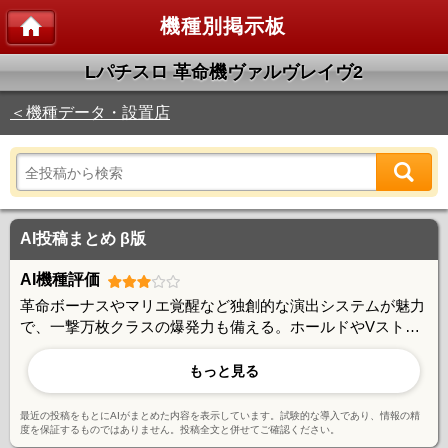
機種別掲示板
Lパチスロ 革命機ヴァルヴレイヴ2
＜機種データ・設置店
AI投稿まとめ β版
AI機種評価
革命ボーナスやマリエ覚醒など独創的な演出システムが魅力
で、一撃万枚クラスの爆発力も備える。ホールドやVストッ
クなど戦略性の高い要素も評価されているが、継続率や出玉
感に期待とのギャップを感じる声も多い。高設定でも波が荒
もっと見る
く安定感に欠ける面があり、賛否が分かれる仕様となってい
る。
最近の投稿をもとにAIがまとめた内容を表示しています。試験的な導入であり、情報の精
度を保証するものではありません。投稿全文と併せてご確認ください。