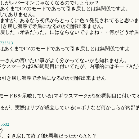
しがレバーオンじゃなくなるのでしょうか？
あくまでCZのモードであって引き戻しとは無関係ですよ。
んてありません。
ますが、あるなら初代からとっくに色々発見されてると思いま
引き戻し濃厚で矛盾になるのか理解出来ません。
き戻した→矛盾だった。にはならないですよね・・何がどう矛
725513
ドはあくまでCZのモードであって引き戻しとは無関係ですよ
ーさんの言いたい事がよく分かってないかも知れません。
ギウスマークは2&3周期目に付いてたが、内部的にはモードA
何故引き戻し濃厚で矛盾になるのか理解出来ません
モードBを示唆している(マギウスマークが2&3周期目に付いて
るが、実際はリプが成立している(＝ボナなど何かしらが内部
25532
う
厚、引き戻して終了後6周期だったからAと？