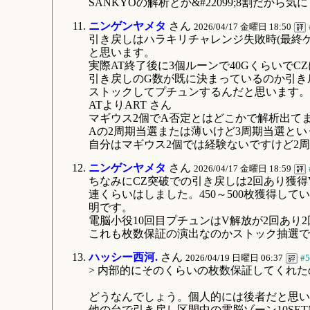
SANKYOの解析とか&#22099;8割だから
ニンゲンヤメタ
さん
2026/04/17 金曜日 18:50
引き戻しはハラキリチャレンジ失敗時(最終
と思います。
実際AT終了後に3個ルーンで40Gくらいで
引き戻しのG数が既に決まっているのか引き戻
ストックしてプチュンするんだと思います。
ATよりART さん
マギウス2個でA否定とはどこかで解析出て
Aの2周期当選または薄いけど3周期当選と
自分はマギウス2個では経験ないですけど2周期
ニンゲンヤメタ
さん
2026/04/17 金曜日 18:59
ちなみにCZ突破での引き戻しは2回あり獲得
連くらいはしました。450～500枚獲得し
明です。
電脳小役10回目プチュンはV解放が2回あり2
これも枚数保証の演出なのかストック抽選で
ハッシー西河.
さん
2026/04/19 日曜日 06:37
#5
> 内部的にそのくらいの枚数保証してくれ
どうなんでしょう。個人的には後者だと思い
他の台で引き戻し区間中の電脳ゾーン10SE