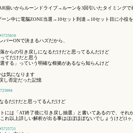
AR揃いからルーンドライブ→ルーンを3回引いたタイミング
しゾーン中に電脳ZONE当選→10セット到達→10セット目に小
#5725616
のレバーONで決まるハズだから、
落からの引き戻しになるだけだと思ってるんだけど
ってだけだと思う
選する」っていう明確な根拠があるなら知らんけど
かは気になります
戻し否定だった記憶
725694
になるだけだと思ってるんだけど
トには「AT終了後に引き戻し抽選」と書いてあるので、それが本
これ以上詳しい解析が出る事はほぼほぼないでしょうけど(1ヶ
#5725721