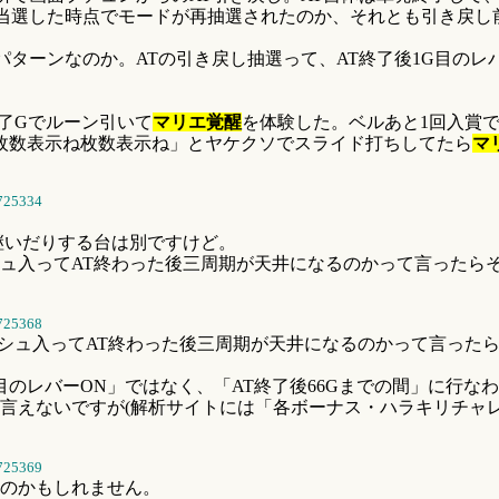
当選した時点でモードが再抽選されたのか、それとも引き戻し
パターンなのか。ATの引き戻し抽選って、AT終了後1G目のレ
了Gでルーン引いて
マリエ覚醒
を体験した。ベルあと1回入賞で
枚数表示ね枚数表示ね」とヤケクソでスライド打ちしてたら
マ
725334
継いだりする台は別ですけど。
ュ入ってAT終わった後三周期が天井になるのかって言ったら
725368
ッシュ入ってAT終わった後三周期が天井になるのかって言った
目のレバーON」ではなく、「AT終了後66Gまでの間」に行な
言えないですが(解析サイトには「各ボーナス・ハラキリチャ
725369
のかもしれません。