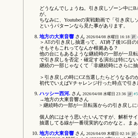
どうなんでしょうね。引き戻しゾーン中にB
が。
ちなみに、Youtubeの実戦動画で「引き戻
というパターンなら見た事があります。
地方の大東音響
さん
2026/04/08 水曜日 16:18
＞ATの引き戻し抽選って、AT終了後1G目
そもそもこれってなんか根拠ある？
他の台にもあるような継続時の一部が一旦転
で引き戻しを否定・確定する演出は特にない
継続の一部じゃなくて「非継続時にさらに抽
＞引き戻しの時にCZ当選したらどうなるの
初代でいえばVチャレンジ行った時点で引き
ハッシー西河.
さん
2026/04/08 水曜日 23:36
#5
→地方の大東音響さん
> 継続時の一部が一旦転落からの引き戻し
個人的にはそう思いたいんですが、解析サイ
抽選してる線が一番現実的なのかなと。まぁ
地方の大東音響
さん
2026/04/09 木曜日 02:16