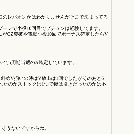
Gのレバオンかはわかりませんがそこで決まってる
ゾーンで小役10回目でプチュンは経験してます。
がCZ突破や電脳小役10回でボーナス確定したらV
0Gで5周期当選のA確定しています。
斜めV揃いの時はV放出は1回でしたがそのあと6
くれたのかストックは1つで後は引きだったのかは不
うそうないですからね。