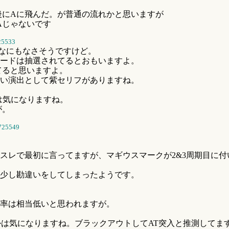
後にAに飛んだ。が普通の流れかと思いますが
Aじゃないです
25533
なにもなさそうですけど。
ードは抽選されてるとおもいますよ。
てると思いますよ。
い演出として紫セリフがありますね。
は気になりますね。
が。
725549
スレで最初に言ってますが、マギウスマークが2&3周期目に付
少し勘違いをしてしまったようです。
率は相当低いと思われますが。
かは気になりますね。ブラックアウトしてAT突入と推測してま