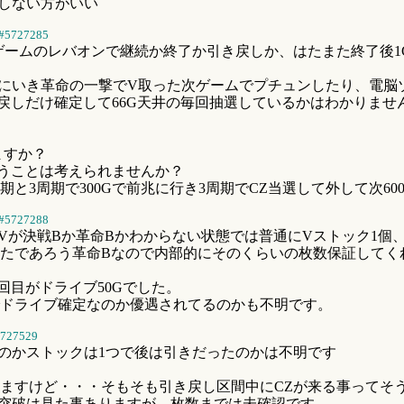
気にしない方がいい
#5727285
ゲームのレバオンで継続か終了か引き戻しか、はたまた終了後1
CZにいき革命の一撃でV取った次ゲームでプチュンしたり、電脳
しだけ確定して66G天井の毎回抽選しているかはわかりません
ますか？
いうことは考えられませんか？
と3周期で300Gで前兆に行き3周期でCZ当選して外して次60
#5727288
Vが決戦Bか革命Bかわからない状態では普通にVストック1個、
ていたであろう革命Bなので内部的にそのくらいの枚数保証して
回目がドライブ50Gでした。
ドライブ確定なのか優遇されてるのかも不明です。
727529
たのかストックは1つで後は引きだったのかは不明です
ますけど・・・そもそも引き戻し区間中にCZが来る事ってそ
T突破は見た事ありますが、枚数までは未確認です。