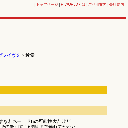
|
トップページ
|
P-WORLD
とは
|
ご利用案内
|
会社案内
|
ヴレイヴ２
> 検索
、すなわちモードBの可能性大だけど、
、その後回すも6周期まで連れてかれた。