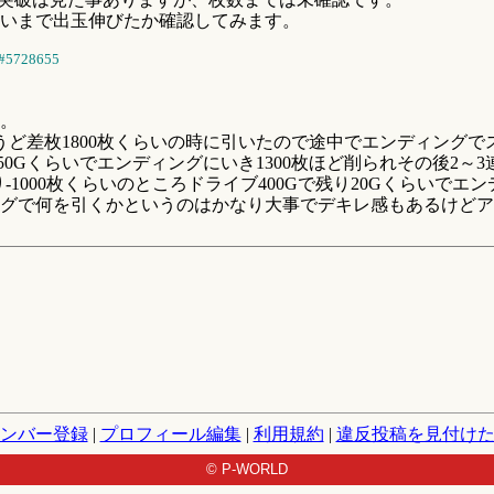
いまで出玉伸びたか確認してみます。
#5728655
。
うど差枚1800枚くらいの時に引いたので途中でエンディング
50Gくらいでエンディングにいき1300枚ほど削られその後2～
-1000枚くらいのところドライブ400Gで残り20Gくらいでエ
グで何を引くかというのはかなり大事でデキレ感もあるけどア
ンバー登録
|
プロフィール編集
|
利用規約
|
違反投稿を見付け
© P-WORLD