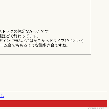
でストックの保証なかったです。
3連ほどで終わってます。
ンディング飛んだ時はそこからドライブ1/3.5という
ーム台でもあるような謎多き台ですね。
たら
YYBBS KENT