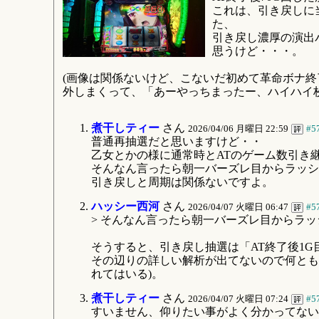
これは、引き戻しに
た、
引き戻し濃厚の演出
思うけど・・・。
(画像は関係ないけど、こないだ初めて革命ボナ終
外しまくって、「あーやっちまったー、ハイハイ
煮干しティー
さん
2026/04/06 月曜日 22:59
#5
普通再抽選だと思いますけど・・
乙女とかの様に通常時とATのゲーム数引き
そんなん言ったら朝一バーズレ目からラッシ
引き戻しと周期は関係ないですよ。
ハッシー西河
さん
2026/04/07 火曜日 06:47
#5
> そんなん言ったら朝一バーズレ目からラ
そうすると、引き戻し抽選は「AT終了後1G
その辺りの詳しい解析が出てないので何とも
れてはいる)。
煮干しティー
さん
2026/04/07 火曜日 07:24
#5
すいません、仰りたい事がよく分かってない