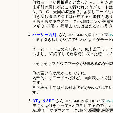
何故モードが再抽選だと言ったら、＝引き戻
まず引き戻しがどこで行われようがモードは
A、B、C、天国の4種類で引き戻しモードな
引き戻し濃厚の演出は存在する可能性もあり
そもそもマギウスマークが2個あるのが何故
マギウス2個→3周期までには当たるか→引
ハッシー西河.
さん
2026/04/07 火曜日 23:03
#5
> まず引き戻しがどこで行われようがモー
えーと・・・ごめんなさい、俺も煮干しティ
つまり、AT終了して通常時に戻った時、マ
> そもそもマギウスマークが2個あるのが
俺の言い方が悪かったですね。
内部的にはモードAだけど、画面表示上では
です。
画面表示上ではベル対応の色が表示されてい
す。
ATよりART
さん
2026/04/08 水曜日 00:47
#57
主さんは何をもってAと判断してるのでしょ
AT終了、マギウスマーク2個で3周期以内濃