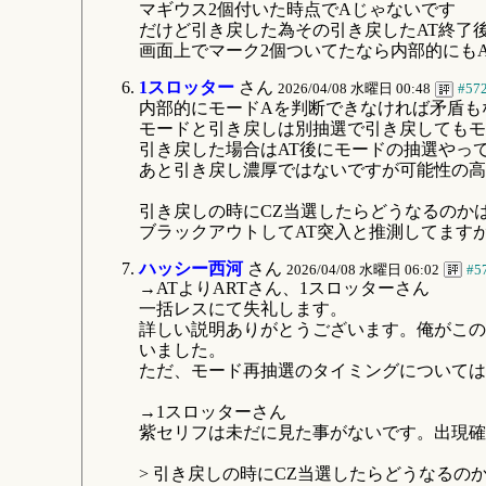
マギウス2個付いた時点でAじゃないです
だけど引き戻した為その引き戻したAT終了
画面上でマーク2個ついてたなら内部的にも
1スロッター
さん
2026/04/08 水曜日 00:48
#57
内部的にモードAを判断できなければ矛盾も
モードと引き戻しは別抽選で引き戻してもモ
引き戻した場合はAT後にモードの抽選やっ
あと引き戻し濃厚ではないですが可能性の高
引き戻しの時にCZ当選したらどうなるのか
ブラックアウトしてAT突入と推測してます
ハッシー西河
さん
2026/04/08 水曜日 06:02
#5
→ATよりARTさん、1スロッターさん
一括レスにて失礼します。
詳しい説明ありがとうございます。俺がこの
いました。
ただ、モード再抽選のタイミングについては
→1スロッターさん
紫セリフは未だに見た事がないです。出現確
> 引き戻しの時にCZ当選したらどうなるの