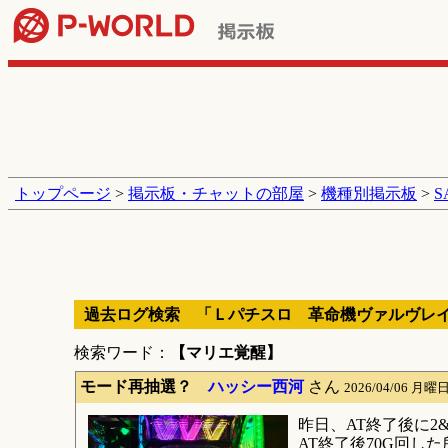
トップページ
>
掲示板・チャットの部屋
>
機種別掲示板
>
過去ログ検索 「Ｌパチスロ 革命機ヴァルヴレ
検索ワード：
【マリエ覚醒】
モード再抽選？
ハッシー西河
さん
2026/04/06 月曜日
昨日、AT終了後に2
AT終了後70G回し