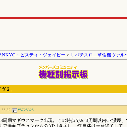
SANKYO・ビスティ・ジェイビー
>
Ｌパチスロ 革命機ヴァル
イヴ２」
 22:32
#5725325
&3周期マギウスマーク出現。この時点で2or3周期以内CZ濃厚
た所で画面プチュンからのAT引き戻し。AT自体は単発終了して