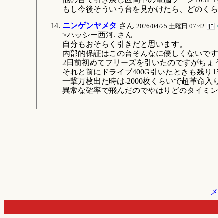
もし今後そういう台を見かけたら、どのくら
ニンゲンヤメタ
さん
2026/04/25 土曜日 07:42
>ハッシー西河. さん
自分もおそらく引きだと思います。
内部的保証はこの台そんなに優しくないです
2日前初めてフリーズを引いたのですがちょ
それと前にドライブ400G引いたときも残り1
一撃万枚出た時は-2000枚くらいで超革命入り
異常な確率で飛んだのでやはりどのタイミン
メ