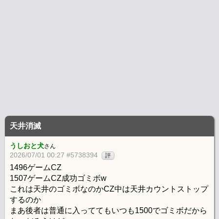
天井消滅
うしおと犬
さん
2026/07/01 00:27 #5738394
評
1496ゲームCZ
1507ゲームCZ成功ゴミボw
これは天井のゴミボなのかCZ中は天井カウントストップ
するのか
まあ後者は普通に入っててもいつも1500でゴミボだから