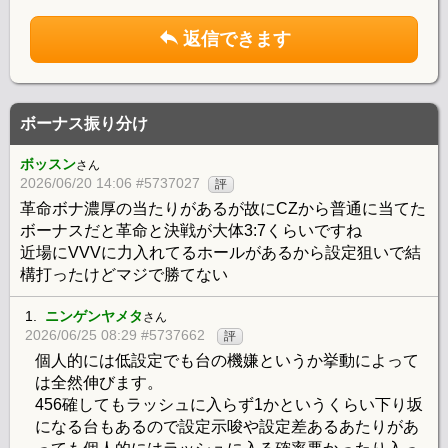
返信できます
ボーナス振り分け
ボッスン
さん
2026/06/20 14:06 #5737027
評
革命ボナ濃厚の当たりがあるが故にCZから普通に当てた
ボーナスだと革命と決戦が大体3:7くらいですね
近場にVVVに力入れてるホールがあるから設定狙いで結
構打ったけどマジで勝てない
1.
ニンゲンヤメタ
さん
2026/06/25 08:29 #5737662
評
個人的には低設定でも台の機嫌というか挙動によって
は全然伸びます。
456確してもラッシュに入らず1かというくらい下り坂
になる台もあるので設定示唆や設定差あるあたりがあ