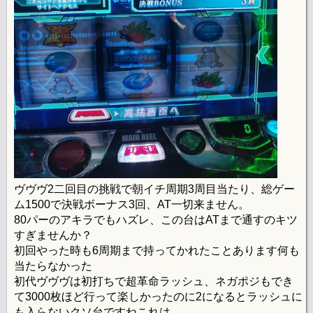
ヴヴヴ2二回目の挑戦で朝イチ周期3周目当たり、総ゲー
ム1500で決戦ボーナス3回、AT一切来ません。
80パーのアキラでもハズレ、この台はATまで通すのキツ
すぎませんか？
初回やった時も6周期まで持ってかれたことあります何も
当たらなかった
初代ヴヴヴは初打ちで超革命ラッシュ、ネガポジもでき
て3000枚ほど行って楽しかったのに2になるとラッシュに
も入らないクソ台ですねこれは