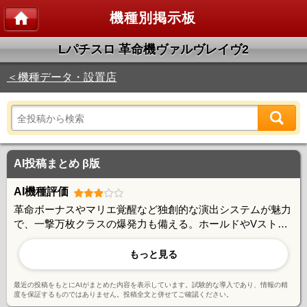
機種別掲示板
Lパチスロ 革命機ヴァルヴレイヴ2
＜機種データ・設置店
AI投稿まとめ β版
AI機種評価
革命ボーナスやマリエ覚醒など独創的な演出システムが魅力
で、一撃万枚クラスの爆発力も備える。ホールドやVストッ
クなど戦略性の高い要素も評価されているが、継続率や出玉
感に期待とのギャップを感じる声も多い。高設定でも波が荒
もっと見る
く安定感に欠ける面があり、賛否が分かれる仕様となってい
る。
最近の投稿をもとにAIがまとめた内容を表示しています。試験的な導入であり、情報の精
度を保証するものではありません。投稿全文と併せてご確認ください。