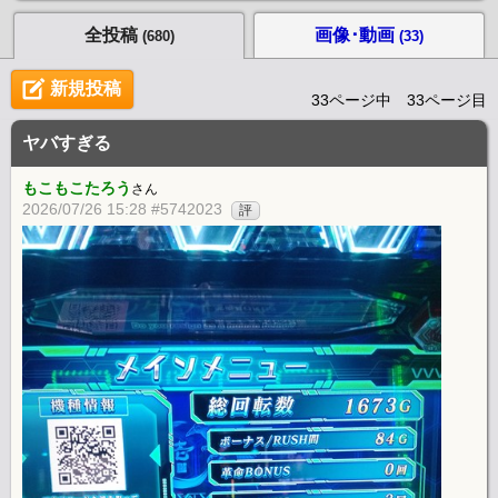
全投稿
画像･動画
(680)
(33)
新規投稿
33ページ中 33ページ目
ヤバすぎる
もこもこたろう
さん
2026/07/26 15:28 #5742023
評