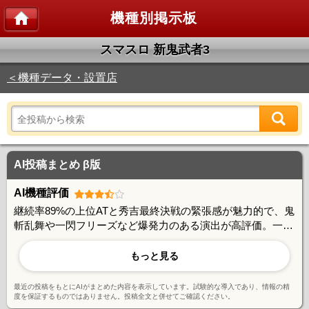
機種別掲示板
スマスロ 新鬼武者3
＜機種データ・設置店
AI投稿まとめ β版
AI機種評価
継続率89%の上位ATと秀吉最終決戦の緊張感が魅力的で、鬼
斬乱舞や一閃フリーズなど爆発力のある演出が高評価。一方
で覚醒チャレンジの成功率の低さや、レア役を引けないと伸
び悩む点に課題を感じる声もある。鬼斬チャージの楽しさや
もっと見る
継続システムの奥深さは好評だが、引きに左右される側面も
指摘されている。
最近の投稿をもとにAIがまとめた内容を表示しています。試験的な導入であり、情報の精
度を保証するものではありません。投稿全文と併せてご確認ください。