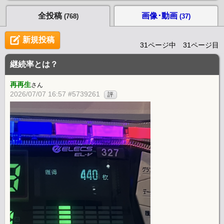
全投稿
画像･動画
(768)
(37)
新規投稿
31ページ中 31ページ目
継続率とは？
再再生
さん
2026/07/07 16:57 #5739261
評