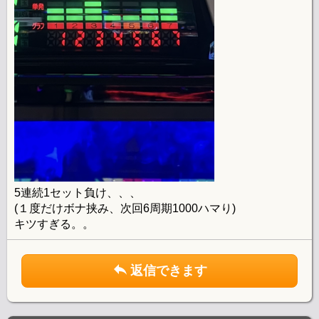
5連続1セット負け、、、
(１度だけボナ挟み、次回6周期1000ハマり)
キツすぎる。。
返信できます