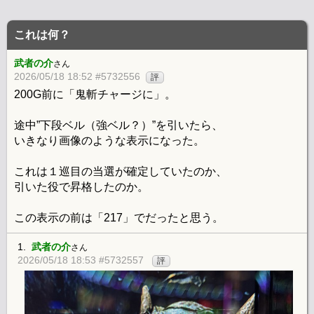
これは何？
武者の介
さん
2026/05/18 18:52 #5732556
評
200G前に「鬼斬チャージに」。
途中”下段ベル（強ベル？）”を引いたら、
いきなり画像のような表示になった。
これは１巡目の当選が確定していたのか、
引いた役で昇格したのか。
この表示の前は「217」でだったと思う。
1.
武者の介
さん
2026/05/18 18:53 #5732557
評