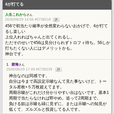
4が打てる
人生これから
さん
2026/06/29 14:56 #5738218
評
456で初当たり確率が全然変わらないおかげで、4が打て
るし楽しい
上位入れればちゃんと出てくれるし。
ただそのせいで456は見分けられずトロフィ待ち。56しか
打ちたくない人にはデメリットかも。
神台です。
1.
碧海
さん
2026/06/29 17:49 #5738239
評
神台なのは同感です。
自分は今まで高設定示唆なんて見た事ないけど、トー
タル差枚+５万枚超えてます。
周期示唆がこれだけ分かりやすい台はないです。基本1
周期で当たらなければ即やめ。追って2周期まで。
負ける奴は示唆も碌に見ずに、または示唆への知見が
低くて、ズルズルと投資してる人です。