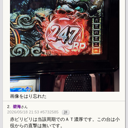
画像をはり忘れた
2.
碧海
さん
2026/05/18 21:53 #5732585
評
赤ビリビリは当該周期でのＡＴ濃厚です。この台は小
役からの直撃は無いです。