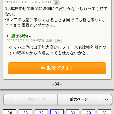
2026/06/21 19:52 #5737203
評
1500枚乗せて瞬間に決闘に全然行かないし行っても勝て
ない。
強レア役も急に来なくなるしさき同行でも斬も来ない。
ここまで露骨だと酷すぎる。
1.
話せる時
さん
2026/07/21 11:29 #5741336
評
そりゃ上位は出玉能力高いしフリーズも比較的引きや
すい確率やから冷遇あっても仕方ないかと。
返信できます
- 34 -
次のページ
前のページ
<<
>>
34
33
32
31
30
29
28