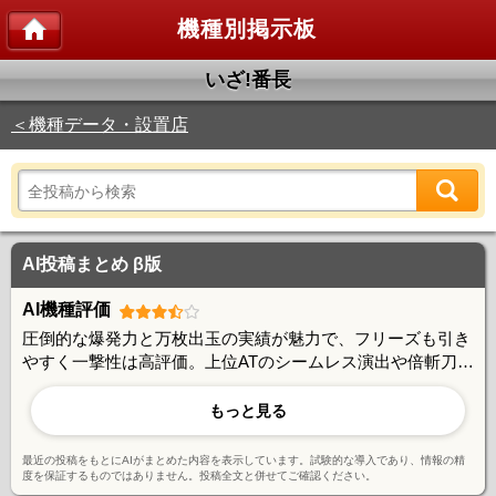
機種別掲示板
いざ!番長
＜機種データ・設置店
AI投稿まとめ β版
AI機種評価
圧倒的な爆発力と万枚出玉の実績が魅力で、フリーズも引き
やすく一撃性は高評価。上位ATのシームレス演出や倍斬刀な
ど独自システムも光る。CZ当選率や演出バランスには賛否
があり、弱対決の頻度や初当たりの重さに改善を求める声も
もっと見る
あるが、設定次第で大きく化ける可能性を秘めた機種。
最近の投稿をもとにAIがまとめた内容を表示しています。試験的な導入であり、情報の精
度を保証するものではありません。投稿全文と併せてご確認ください。