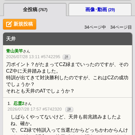
全投稿
画像･動画
(767)
(29)
新規投稿
34ページ中 34ページ目
天井
青山美竿
さん
2026/07/28 13:11 #5742295
評
刀ポイント？がたまってCZ緑までいったのですが、その
CZ中に天井踏みました。
特訓が出てきて対決勝利したのですが、これはCZの成功
でしょうか？
それとも天井のATでしょうか？
1.
忍霊2
さん
2026/07/28 17:57 #5742320
評
しばらくやってないけど、天井も前兆踏みましたよ
ね、確か。
で、CZ緑で特訓入って当選だからどっちかわからんけ