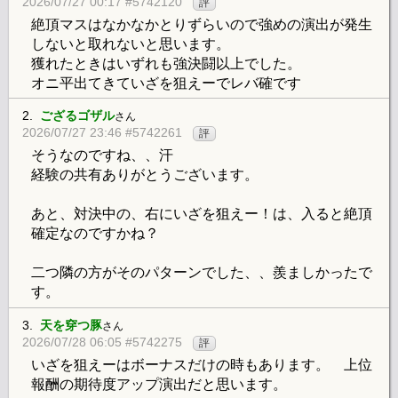
2026/07/27 00:17 #5742120
評
絶頂マスはなかなかとりずらいので強めの演出が発生
しないと取れないと思います。
獲れたときはいずれも強決闘以上でした。
オニ平出てきていざを狙えーでレバ確です
2.
ござるゴザル
さん
2026/07/27 23:46 #5742261
評
そうなのですね、、汗
経験の共有ありがとうございます。
あと、対決中の、右にいざを狙えー！は、入ると絶頂
確定なのですかね？
二つ隣の方がそのパターンでした、、羨ましかったで
す。
3.
天を穿つ豚
さん
2026/07/28 06:05 #5742275
評
いざを狙えーはボーナスだけの時もあります。 上位
報酬の期待度アップ演出だと思います。