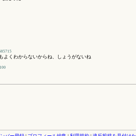
685715
件もよくわからないからね、しょうがないね
100
ンバー登録
|
プロフィール編集
|
利用規約
|
違反投稿を見付け