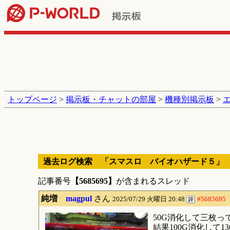
トップページ
>
掲示板・チャットの部屋
>
機種別掲示板
>
過去ログ検索 「スマスロ バイオハザード５」
記事番号
【5685695】
が含まれるスレッド
純増
magpul
さん
2025/07/29 火曜日 20:48
#5685695
50G消化して三枚っ
結果100G消化して1