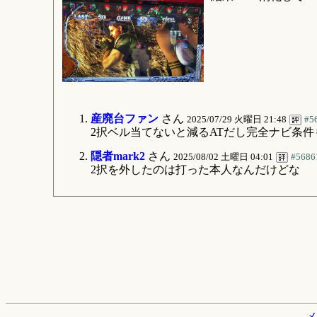
産廃台ファン
さん
2025/07/29 火曜日 21:48
#5
2択ベル当てないと減るATだし完全ナビ条
隠者mark2
さん
2025/08/02 土曜日 04:01
#5686
2択を外したのは打った本人なんだけどな
メ