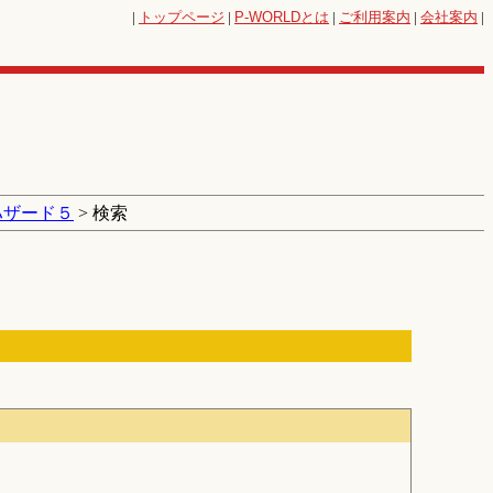
|
トップページ
|
P-WORLD
とは
|
ご利用案内
|
会社案内
|
ハザード５
> 検索