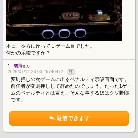
本日、夕方に座って１ゲーム目でした。
何かの示唆ですか？
1.
碧海
さん
2026/07/14 23:03 #5740472
評
変則押しの次ゲームに出るペナルティ示唆画面です。
前任者が変則押しして辞めたのでしょう。たった1ゲー
ムのペナルティとは言え、そんな事する奴はクソ野郎
です。
返信できます