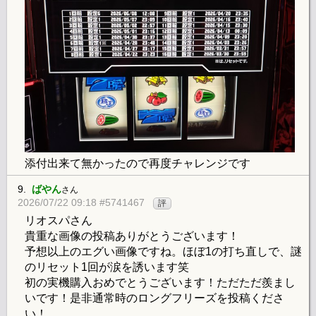
添付出来て無かったので再度チャレンジです
9.
ばやん
さん
2026/07/22 09:18 #5741467
評
リオスパさん
貴重な画像の投稿ありがとうございます！
予想以上のエグい画像ですね。ほぼ1の打ち直しで、謎
のリセット1回が涙を誘います笑
初の実機購入おめでとうございます！ただただ羨まし
いです！是非通常時のロングフリーズを投稿くださ
い！