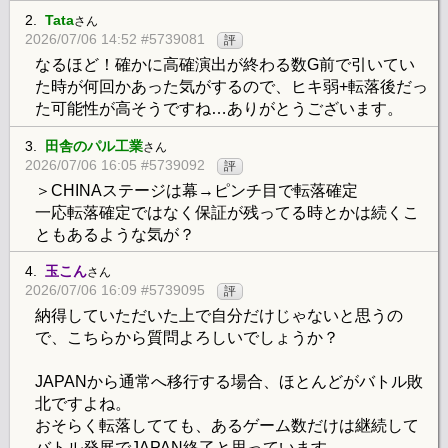
2.
Tata
さん
2026/07/06 14:52 #5739081
評
なるほど！確かに高確演出が終わる数G前で引いてい
た時が何回かあった気がするので、ヒキ弱+転落後だっ
た可能性が高そうですね…ありがとうございます。
3.
田舎のパル工業
さん
2026/07/06 16:05 #5739092
評
＞CHINAステージは幕→ピンチ目で転落確定
一応転落確定ではなく保証が残ってる時とかは続くこ
ともあるような気が？
4.
玉こん
さん
2026/07/06 16:09 #5739095
評
納得していただいた上で自分だけじゃないと思うの
で、こちらから質問よろしいでしょうか？
JAPANから通常へ移行する場合、ほとんどがバトル敗
北ですよね。
おそらく転落してても、あるゲーム数だけは継続して
バトル発展でJAPAN終了と思っています。