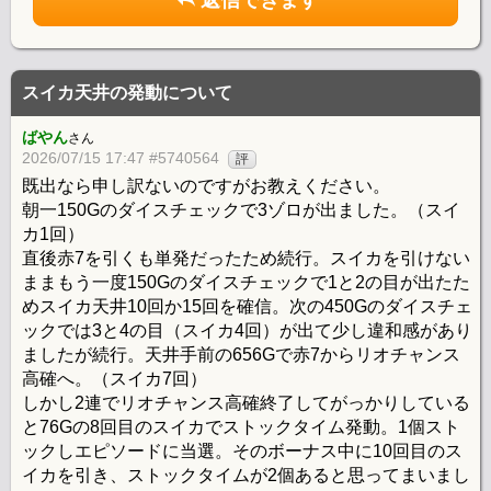
返信できます
スイカ天井の発動について
ばやん
さん
2026/07/15 17:47 #5740564
評
既出なら申し訳ないのですがお教えください。
朝一150Gのダイスチェックで3ゾロが出ました。（スイ
カ1回）
直後赤7を引くも単発だったため続行。スイカを引けない
ままもう一度150Gのダイスチェックで1と2の目が出たた
めスイカ天井10回か15回を確信。次の450Gのダイスチェ
ックでは3と4の目（スイカ4回）が出て少し違和感があり
ましたが続行。天井手前の656Gで赤7からリオチャンス
高確へ。（スイカ7回）
しかし2連でリオチャンス高確終了してがっかりしている
と76Gの8回目のスイカでストックタイム発動。1個スト
ックしエピソードに当選。そのボーナス中に10回目のス
イカを引き、ストックタイムが2個あると思ってまいまし