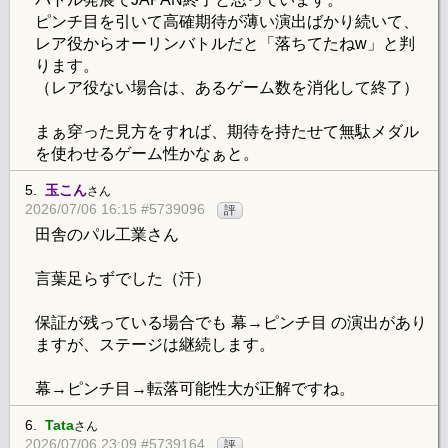
ピンチ目を引いて高確期待が薄い演出ばかり続いて、
レア役からオーリンバトルだと「落ちてたねw」と判
ります。
（レア役ない場合は、あるゲーム数を消化して終了）
まぁ穿った見方をすれば、期待を持たせて無駄メダル
を使わせるゲーム性かなぁと。
5.
玉こん
さん
2026/07/06 16:15 #5739096
評
田舎のパル工業さん
言葉足らずでした（汗）
保証が残っている場合でも 幕→ピンチ目 の演出があり
ますが、ステージは継続します。
幕→ピンチ目→転落可能性大が正解ですね。
6.
Tata
さん
2026/07/06 23:09 #5739164
評