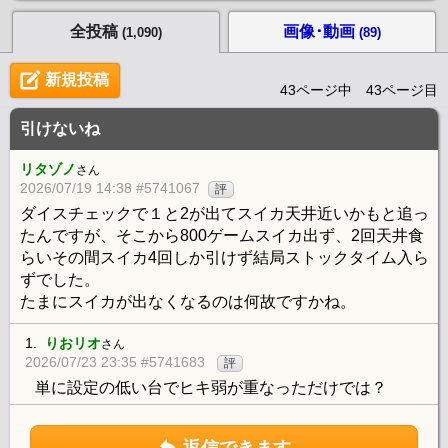
全投稿
画像･動画
(1,090)
(89)
新規投稿
43ページ中 43ページ目
引けないね
リタゾノ
さん
2026/07/19 14:38 #5741067
評
ダイスチェックで１と2が出てスイカ天井近いかもと追っ
たんですが、そこから800ゲームスイカ出ず、2回天井食
らいその間スイカ4回しか引けず結局ストックタイム入ら
ずでした。
たまにスイカが出なくなるのは何故ですかね。
1.
りおリオ
さん
2026/07/23 23:35 #5741683
評
単に設定の低い台でヒキ弱が重なっただけでは？