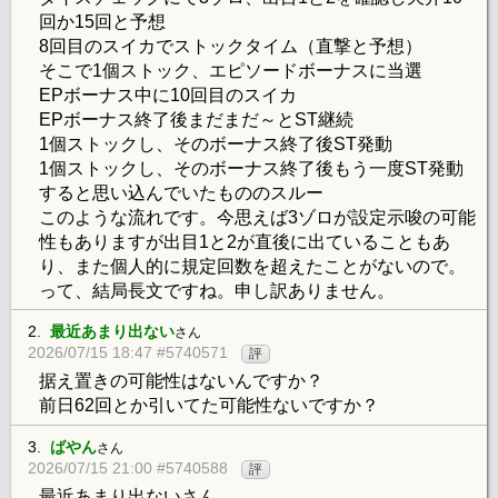
回か15回と予想
8回目のスイカでストックタイム（直撃と予想）
そこで1個ストック、エピソードボーナスに当選
EPボーナス中に10回目のスイカ
EPボーナス終了後まだまだ～とST継続
1個ストックし、そのボーナス終了後ST発動
1個ストックし、そのボーナス終了後もう一度ST発動
すると思い込んでいたもののスルー
このような流れです。今思えば3ゾロが設定示唆の可能
性もありますが出目1と2が直後に出ていることもあ
り、また個人的に規定回数を超えたことがないので。
って、結局長文ですね。申し訳ありません。
2.
最近あまり出ない
さん
2026/07/15 18:47 #5740571
評
据え置きの可能性はないんですか？
前日62回とか引いてた可能性ないですか？
3.
ばやん
さん
2026/07/15 21:00 #5740588
評
最近あまり出ないさん