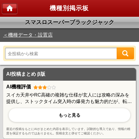
機種別掲示板
スマスロスーパーブラックジャック
＜機種データ・設置店
AI投稿まとめ β版
AI機種評価
スイカ天井やRC高確の複雑な仕様が玄人には攻略の深みを
提供し、ストックタイム突入時の爆発力も魅力的だが、転落
タイミングの分かりにくさや期待したほど連チャンしないケ
ースも多く、初心者には挙動が読みづらいとの声もある。仕
もっと見る
様理解が進めば戦略性が高まる機種だが、万人受けするかは
賛否が分かれている。
最近の投稿をもとにAIがまとめた内容を表示しています。試験的な導入であり、情報の精
度を保証するものではありません。投稿全文と併せてご確認ください。