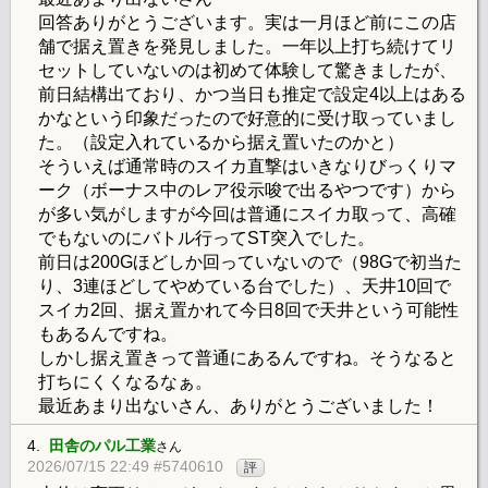
回答ありがとうございます。実は一月ほど前にこの店
舗で据え置きを発見しました。一年以上打ち続けてリ
セットしていないのは初めて体験して驚きましたが、
前日結構出ており、かつ当日も推定で設定4以上はある
かなという印象だったので好意的に受け取っていまし
た。（設定入れているから据え置いたのかと）
そういえば通常時のスイカ直撃はいきなりびっくりマ
ーク（ボーナス中のレア役示唆で出るやつです）から
が多い気がしますが今回は普通にスイカ取って、高確
でもないのにバトル行ってST突入でした。
前日は200Gほどしか回っていないので（98Gで初当た
り、3連ほどしてやめている台でした）、天井10回で
スイカ2回、据え置かれて今日8回で天井という可能性
もあるんですね。
しかし据え置きって普通にあるんですね。そうなると
打ちにくくなるなぁ。
最近あまり出ないさん、ありがとうございました！
4.
田舎のパル工業
さん
2026/07/15 22:49 #5740610
評