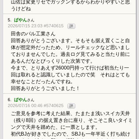
山佐は変更リセでガックンするからわかりやすいと思
うけどね
5.
ばやん
さん
2026/07/15 23:03 #5740615
評
田舎のパル工業さん
回答ありがとうございます。そもそも据え置くこと自
体が想定外だったため、リールチェックなど思いまし
ておりませんでした。過去ログ見てみると当たり前に
あるんだなとびっくりした次第です。
今まで、とりあえず26000円持って行けば初当たり一
回は取れると認識していましたので笑 それはとても
幸せなことだったんですね。
回答ありがとうございました！
6.
ばやん
さん
2026/07/16 00:46 #5740625
評
ご意見を参考に考えた結果、たまたま浅いスイカ天井
（残り8回）の据え置き台に座り、そこそこ良いタイミ
ングで天井を踏めた、に一票とします。
初代BJが好きでしたので、SBJも一年半近く打ち続け