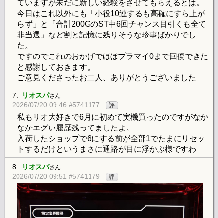
ていますが未だに新しい経験をさせてもらえるとは。
今日はこれ以外にも「小役10連するも高確にすら上が
らず」と「合計200GのST中6回チャンス目引くも全て
非当選」など割と記憶に残りそうな珍事ばかりでし
た。
ですのでこれのおかげでほぼプラマイ0まで回復できた
と感謝しておきます。
ご意見くださったお二人、ありがとうございました！
7.
リオスパ
さん
2026/07/20 09:46 #5741177
評
私もリオ大好きで6月に初めて実機買ったのですがなか
なかエグい履歴残ってましたよ。
入荷したショップで6にする前が全部1でたまにリセッ
トするだけというまさに通路が目に浮かぶ様ですわ
8.
リオスパ
さん
2026/07/20 09:51 #5741179
評