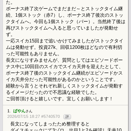
た。
ボーナス終了次ゲームでまだまだ～とストックタイム継
続、1個ストック（赤7）し、ボーナス終了後次のストッ
クタイムへ。今回も1個ストック（バー）。当然終了後は
再びストックタイムへ入ると思っていましたが発動せ
ず。
一応スイカ15回まで追いかけてみましたがストックタイ
ムは発動せず。投資27k、回収1200枚ほどなので有利切
った可能性もありません。
長文になりすみませんが、質問としてはエピソードボー
ナス中に10回目のスイカでスイカ天井を迎えたとして、
ボーナス終了後のストックタイム継続がエピソードかス
イカ天井分だった可能性があるのかということです。
経験から言うとそれぞれ新しくストックタイムが発動す
るイメージだったので不思議な経験でした。
ご回答頂けると嬉しいです。宜しくお願いします！
1.
ばやん
さん
2026/07/15 18:27 #5740570
評
長文になってしまったため整理すると
ダイスチェックにて3ゾロ、出目1と2を確認し天井10