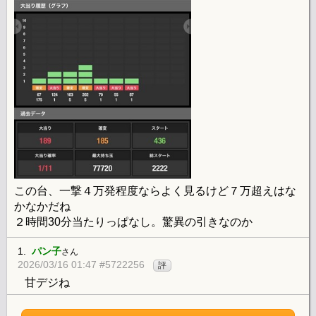
この台、一撃４万発程度ならよく見るけど７万超えはな
かなかだね
２時間30分当たりっぱなし。驚異の引きなのか
1.
パン子
さん
2026/03/16 01:47 #5722256
評
甘デジね