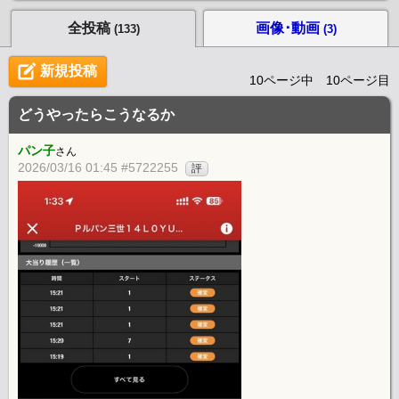
全投稿
画像･動画
(133)
(3)
新規投稿
10ページ中 10ページ目
どうやったらこうなるか
パン子
さん
2026/03/16 01:45 #5722255
評