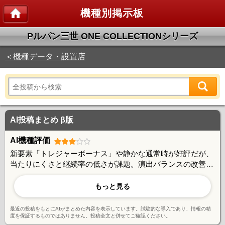
機種別掲示板
Pルパン三世 ONE COLLECTIONシリーズ
＜機種データ・設置店
AI投稿まとめ β版
AI機種評価
新要素「トレジャーボーナス」や静かな通常時が好評だが、
当たりにくさと継続率の低さが課題。演出バランスの改善や
先読み信頼度の向上が望まれる。ルパンファンには魅力的だ
が、出玉面での不満も多く、賛否両論の機種と言える。
もっと見る
最近の投稿をもとにAIがまとめた内容を表示しています。試験的な導入であり、情報の精
度を保証するものではありません。投稿全文と併せてご確認ください。