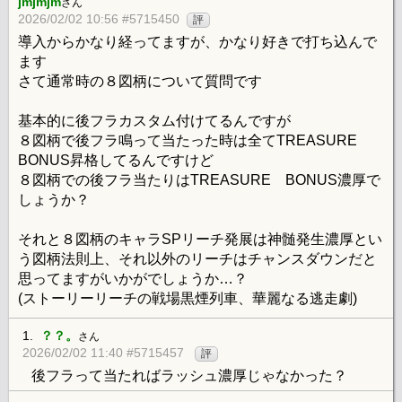
jmjmjm
さん
2026/02/02 10:56 #5715450
評
導入からかなり経ってますが、かなり好きで打ち込んで
ます
さて通常時の８図柄について質問です
基本的に後フラカスタム付けてるんですが
８図柄で後フラ鳴って当たった時は全てTREASURE
BONUS昇格してるんですけど
８図柄での後フラ当たりはTREASURE BONUS濃厚で
しょうか？
それと８図柄のキャラSPリーチ発展は神髄発生濃厚とい
う図柄法則上、それ以外のリーチはチャンスダウンだと
思ってますがいかがでしょうか…？
(ストーリーリーチの戦場黒煙列車、華麗なる逃走劇)
1.
？？。
さん
2026/02/02 11:40 #5715457
評
後フラって当たればラッシュ濃厚じゃなかった？