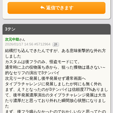
返信できます
3テン
次元中助
さん
2026/01/17 14:56 #5712964
評
結構打ち込んできたんですが、ある意味衝撃的な外れ方
しました
カスタムは後フラのみ、怪盗モードにて。
通常時に上の役物落ち赤から、狙った獲物は逃さない～
的なセリフの演出で3テンパイ
次元リーチに発展し後半発展せず通常画面へ
タイプラチャレンジに発展しましたが何にも無く外れ
まず、え？となったのが3テンパイは信頼度77%ありまし
て、後半発展濃厚演出のタイプラチャレンジ発展は大当
たり濃厚だと思っており外れた瞬間放心状態になりまし
た
まず、後フラ鳴らなかったのでおかしいなと思ってたの