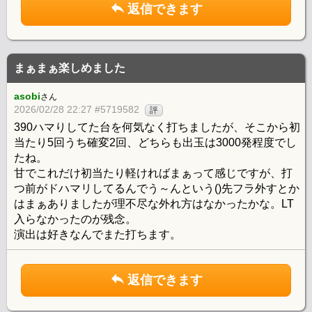
返信できます
まぁまぁ楽しめました
asobi
さん
2026/02/28 22:27 #5719582
評
390ハマりしてた台を何気なく打ちましたが、そこから初
当たり5回うち確変2回、どちらも出玉は3000発程度でし
たね。
甘でこれだけ初当たり軽ければまぁって感じですが、打
つ前がドハマリしてるんでう～んという()先フラ外すとか
はまぁありましたが理不尽な外れ方はなかったかな。LT
入らなかったのが残念。
演出は好きなんでまた打ちます。
返信できます