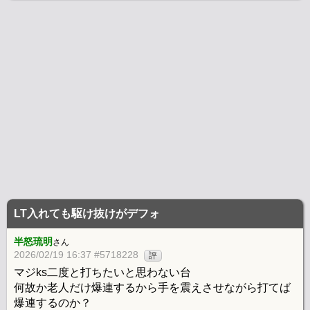
LT入れても駆け抜けがデフォ
半怒琉明
さん
2026/02/19 16:37 #5718228
評
マジks二度と打ちたいと思わない台
何故か老人だけ爆連するから手を震えさせながら打てば
爆連するのか？