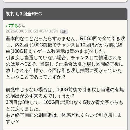
初打ち3回全REG
バブち
さん
2026/08/05 08:53 #5743394
評
基本的なことだったらすみません、REG3回で全て引き戻
し、内2回は100G前後でチャンス目10回ほどから前兆経
由(100G超えてゲーム数表示は青のまま)でした。
引き戻し当選していない場合、チャンス目で抽選される
のは基本CZで、当選してた場合は引き戻し区間終了後に
放出される仕様で、今回は引き戻し抽選に受かっていた
ということであってますか？
前兆中じゃない場合は、100G前後で引き戻し当選の有無
の演出が必ず来るんでしょうか？
3回目は8連して、100G目に演出なくG数が青文字からも
とに戻りました。
あと終了画面の劇画調は、体感どれくらいで引き戻しま
すか？