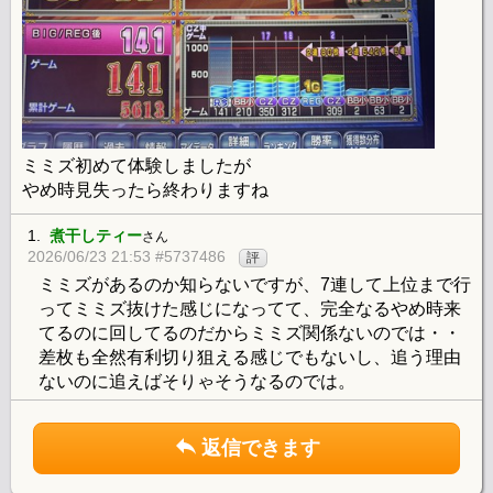
ミミズ初めて体験しましたが
やめ時見失ったら終わりますね
1.
煮干しティー
さん
2026/06/23 21:53 #5737486
評
ミミズがあるのか知らないですが、7連して上位まで行
ってミミズ抜けた感じになってて、完全なるやめ時来
てるのに回してるのだからミミズ関係ないのでは・・
差枚も全然有利切り狙える感じでもないし、追う理由
ないのに追えばそりゃそうなるのでは。
返信できます