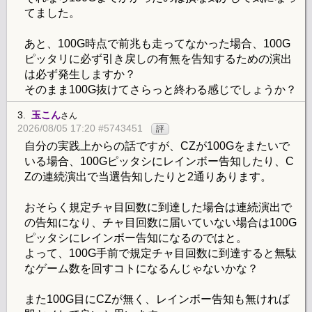
てました。
あと、100G時点で前兆も走ってなかった場合、100G
ピッタリに必ず引き戻しの有無を告知するための演出
は必ず発生しますか？
そのまま100G抜けてさらっと終わる感じでしょうか？
3.
玉こん
さん
2026/08/05 17:20 #5743451
評
自分の実践上からの話ですが、CZが100Gをまたいで
いる場合、100Gピッタシにレインボー告知したり、C
Zの連続演出で当選告知したりと2通りあります。
おそらく規定チャ目回数に到達した場合は連続演出で
の告知になり、チャ目回数に届いていない場合は100G
ピッタシにレインボー告知になるのではと。
よって、100G手前で規定チャ目回数に到達すると無駄
なゲーム数を回すコトになるんじゃないかな？
また100G目にCZが無く、レインボー告知も無ければ