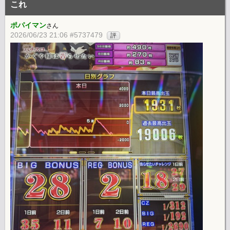
これ
ポパイマン
さん
2026/06/23 21:06 #5737479
評