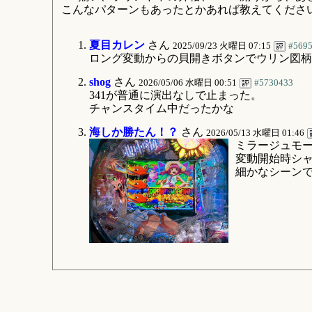
こんなパターンもあったとかあれば教えてくださ
夏目カレン
さん
2025/09/23 火曜日 07:15
#569
ロング変動からの貝開きボタンでウリン図柄
shog
さん
2026/05/06 水曜日 00:51
#5730433
341が普通に演出なしで止まった。
チャンスタイム中だったかな
海しか勝たん！？
さん
2026/05/13 水曜日 01:46
ミラージュモ
変動開始時シ
細かなシーン