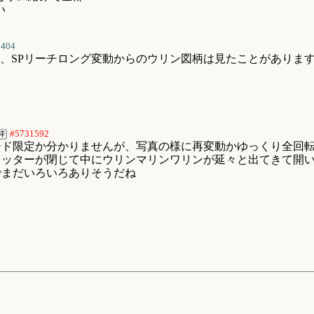
い
5404
、SPリーチロング変動からのウリン図柄は見たことがありま
#5731592
ード限定か分かりませんが、写真の様に再変動かゆっくり全回
ャッターが閉じて中にウリンマリンワリンが延々と出てきて開
でまだいろいろありそうだね