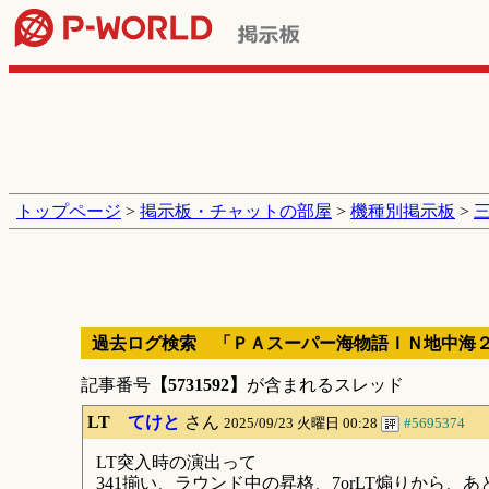
トップページ
>
掲示板・チャットの部屋
>
機種別掲示板
>
過去ログ検索 「ＰＡスーパー海物語ＩＮ地中海
記事番号
【5731592】
が含まれるスレッド
LT
てけと
さん
2025/09/23 火曜日 00:28
#5695374
LT突入時の演出って
341揃い、ラウンド中の昇格、7orLT煽りから、