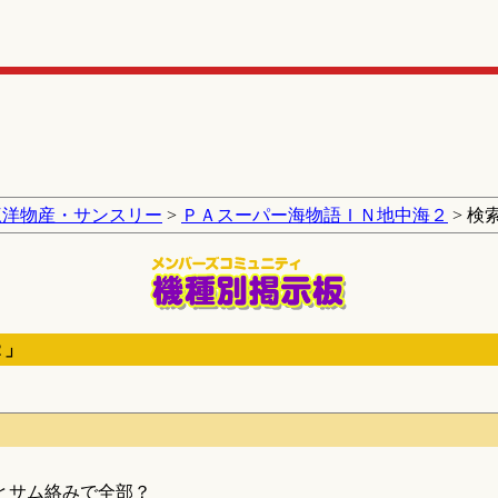
三洋物産・サンスリー
>
ＰＡスーパー海物語ＩＮ地中海２
> 検
２」
あとサム絡みで全部？