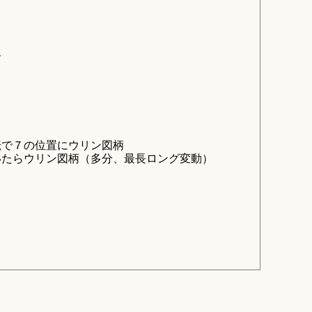
す
転で７の位置にウリン図柄
いたらウリン図柄（多分、最長ロング変動）