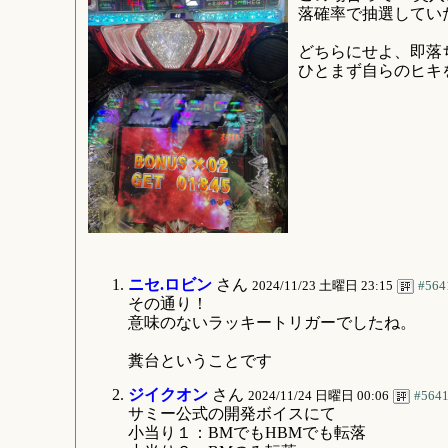
落確率で抽選してい
どちらにせよ、即落
ひとまず自らのヒキ
ニセ.ロビン
さん
2024/11/23 土曜日 23:15
#564
その通り！
意味のないラッキートリガーでしたね。
糞台ということです
ジイクオン
さん
2024/11/24 日曜日 00:06
#564
サミー公式の開発ボイスにて
小当り１：BMでもHBMでも転落