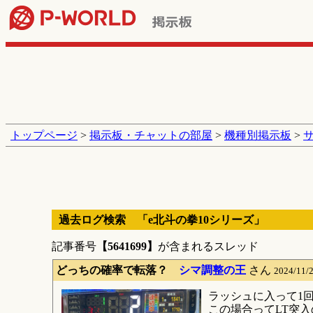
トップページ
>
掲示板・チャットの部屋
>
機種別掲示板
>
過去ログ検索 「e北斗の拳10シリーズ」
記事番号
【5641699】
が含まれるスレッド
どっちの確率で転落？
シマ調整の王
さん
2024/11
ラッシュに入って1
この場合ってLT突入