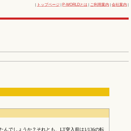
|
トップページ
|
P-WORLD
とは
|
ご利用案内
|
会社案内
|
でしょうか？それとも、LT突入前は1/136の転