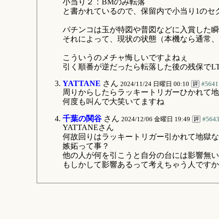
小当り２：BMのみ転落
と書かれているので、保留内で小当り1のセ
パチンコは玉が特図や普図などに入賞した瞬
それによって、現状の状態（本機なら通常、
こういうのメチャ悔しいですよねぇ
引く順番が逆だったら転落した後の残保でL
YATTANE
さん
2024/11/24 日曜日 00:10
#5641
周りからしたらラッキートリガーひかれて地
何度も叫んで大笑いてますね
千葉の関谷
さん
2024/12/06 金曜日 19:49
#564
YATTANEさん
何故回りはラッキートリガー引かれて地獄な
嫉妬って事？
他の人が何を引こうと自分の台には影響無い
もしかして影響あるって考えちゃう人ですか