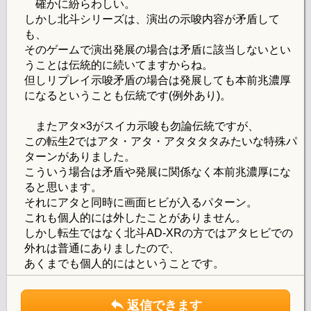
確かに紛らわしい。
しかし北斗シリーズは、演出の示唆内容が矛盾して
も、
そのゲームで演出発展の場合は矛盾に該当しないとい
うことは伝統的に続いてますからね。
但しリプレイ示唆矛盾の場合は発展しても本前兆濃厚
になるということも伝統です(例外あり)。
またアタ×3がスイカ示唆も勿論伝統ですが、
この転生2ではアタ・アタ・アタタタタみたいな特殊パ
ターンがありました。
こういう場合は矛盾や発展に関係なく本前兆濃厚にな
ると思います。
それにアタと同時に画面ヒビが入るパターン。
これも個人的には外したことがありません。
しかし転生ではなく北斗AD-XRの方ではアタヒビでの
外れは普通にありましたので、
あくまでも個人的にはということです。
返信できます