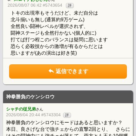
2026/08/07 06:42 #5743654
評
トキの出現率もそうだけど、未だ自分は
北斗揃いも無し(通算約9万ゲーム)
全然良い闘神レベルが選択されず、
闘神ステージも全然行かない(個人的に)
打てば打つ程このバランスは疑問に思います
恐らく必殺技からの激増が有るからだとは
思いますが(あの演出は好き笑)
返信できます
神拳勝負のケンシロウ
シャチの従兄弟
さん
2026/08/04 20:44 #5743304
評
神拳勝負のケンシロウにモードはあると思いますか？
本日、良さげな台で強チェからの直撃2回とり、 さらに
はその闘神中にも強チェが落ちて、両方とも玉を10個獲