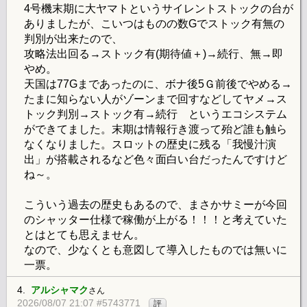
4号機末期に大ヤマトというサイレントストックの台が
ありましたが、こいつはものの数Gでストック有無の
判別が出来たので、
攻略法出回る→ストック有(期待値＋)→続行、無→即
やめ。
天国は77Gまであったのに、ボナ後5Ｇ前後でやめる→
たまに知らない人がゾーンまで回すなどしてヤメ→ス
トック判別→ストック有→続行 というエコシステム
ができてました。末期は情報行き渡って殆ど誰も触ら
なくなりました。スロットの歴史に残る「我慢汁演
出」が搭載されるなど色々面白い台だったんですけど
ね～。
こういう過去の歴史もあるので、まさかサミーが今回
のシャッター仕様で稼働が上がる！！！と考えていた
とはとても思えません。
なので、少なくとも意図して導入したものでは無いに
一票。
4.
アルシャマク
さん
2026/08/07 21:07 #5743771
評