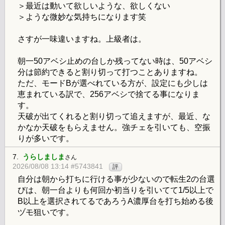
＞最近は動いて欲しいような、欲しくない
＞ような微妙な気持ちになります笑
さすが一味違いますね。上級者は。
朝一50アベシ止めの台しか残ってない時は、50アベシ
分は節約できると割り切って打つことありますね。
ただ、モードBが選べれている方が、設定にも少しは
恵まれている訳で、256アベシで捨てる事になりま
す。
天破が出てくれると割り切って追えますが、最近、な
かなか天破をもらえません。強チェを引いても、空振
りが多いです。
7.
うらしましま
さん
2026/08/08 13:14 #5743841
評
自分は朝から打ちに行ける事が少ないので転生2の台選
びは、朝一台よりも何回か初当りを引いてて1/5以上で
B以上を選択されてるであろうA濃厚台を打ち始める後
ヅモ狙いです。