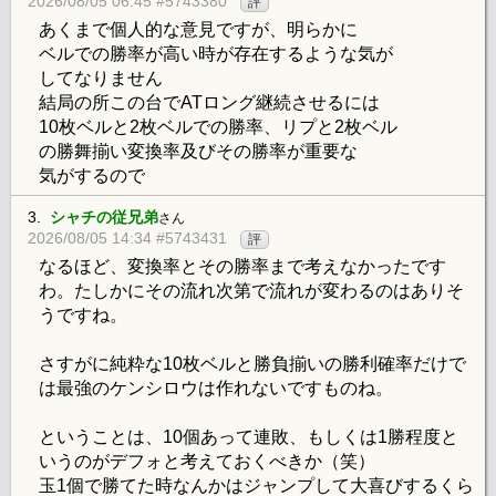
2026/08/05 06:45 #5743380
評
あくまで個人的な意見ですが、明らかに
ベルでの勝率が高い時が存在するような気が
してなりません
結局の所この台でATロング継続させるには
10枚ベルと2枚ベルでの勝率、リプと2枚ベル
の勝舞揃い変換率及びその勝率が重要な
気がするので
3.
シャチの従兄弟
さん
2026/08/05 14:34 #5743431
評
なるほど、変換率とその勝率まで考えなかったです
わ。たしかにその流れ次第で流れが変わるのはありそ
うですね。
さすがに純粋な10枚ベルと勝負揃いの勝利確率だけで
は最強のケンシロウは作れないですものね。
ということは、10個あって連敗、もしくは1勝程度と
いうのがデフォと考えておくべきか（笑）
玉1個で勝てた時なんかはジャンプして大喜びするくら