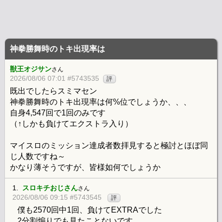
神拳勝舞時のトキ出現率は
獣王オジサン
さん
2026/08/06 07:01 #5743535
評
既出でしたらスミマセン
神拳勝舞時のトキ出現率は何%位でしょうか、、、
自身4,547回で1回のみです
（↑しかも負けてエクストラ入り）
マイスロのミッション達成者数拝見すると極討とほぼ同
じ人数ですね～
かなり薄そうですが、皆様如何でしょうか
1.
スロキチおじさん
さん
2026/08/06 09:15 #5743545
評
僕も2570回中1回、負けてEXTRAでした
2分割煽りでも見たことないです