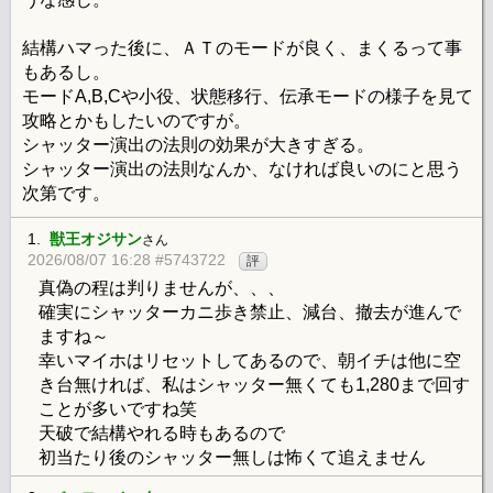
結構ハマった後に、ＡＴのモードが良く、まくるって事
もあるし。
モードA,B,Cや小役、状態移行、伝承モードの様子を見て
攻略とかもしたいのですが。
シャッター演出の法則の効果が大きすぎる。
シャッター演出の法則なんか、なければ良いのにと思う
次第です。
1.
獣王オジサン
さん
2026/08/07 16:28 #5743722
評
真偽の程は判りませんが、、、
確実にシャッターカニ歩き禁止、減台、撤去が進んで
ますね～
幸いマイホはリセットしてあるので、朝イチは他に空
き台無ければ、私はシャッター無くても1,280まで回す
ことが多いですね笑
天破で結構やれる時もあるので
初当たり後のシャッター無しは怖くて追えません