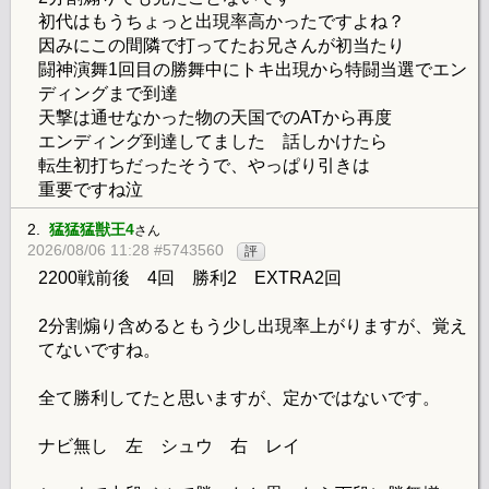
初代はもうちょっと出現率高かったですよね？
因みにこの間隣で打ってたお兄さんが初当たり
闘神演舞1回目の勝舞中にトキ出現から特闘当選でエン
ディングまで到達
天撃は通せなかった物の天国でのATから再度
エンディング到達してました 話しかけたら
転生初打ちだったそうで、やっぱり引きは
重要ですね泣
2.
猛猛猛獣王4
さん
2026/08/06 11:28 #5743560
評
2200戦前後 4回 勝利2 EXTRA2回
2分割煽り含めるともう少し出現率上がりますが、覚え
てないですね。
全て勝利してたと思いますが、定かではないです。
ナビ無し 左 シュウ 右 レイ