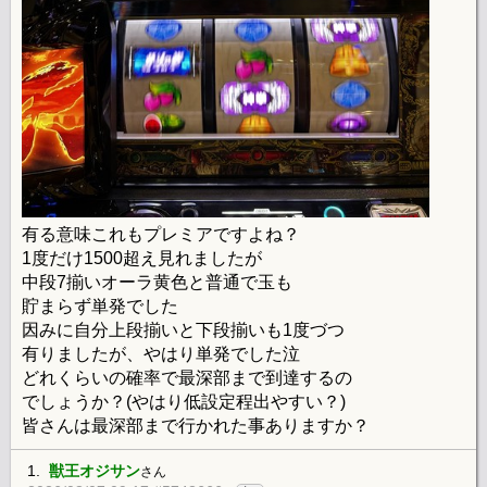
有る意味これもプレミアですよね？
1度だけ1500超え見れましたが
中段7揃いオーラ黄色と普通で玉も
貯まらず単発でした
因みに自分上段揃いと下段揃いも1度づつ
有りましたが、やはり単発でした泣
どれくらいの確率で最深部まで到達するの
でしょうか？(やはり低設定程出やすい？)
皆さんは最深部まで行かれた事ありますか？
1.
獣王オジサン
さん