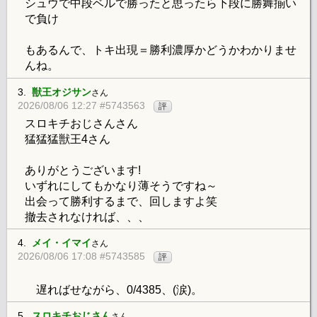
シュウで中段ベルで勝ったと思ったら下段に勝舞揃い
で負け
もあるんで、トキ出現＝勝利濃厚かどうかわかりませ
んね。
3.
獣王オジサン
さん
2026/08/06 12:27 #5743563
評
スロキチおじさんさん
猛猛猛獣王4さん
ありがとうございます!
いずれにしてもかなり薄そうですね～
出会って勝利するまで、回しますよ笑
撤去されなければ、、、
4.
メイ・イマイ
さん
2026/08/06 17:08 #5743585
評
遅ればせながら、0/4385、(涙)。
5.
スロキチおじさん
さん