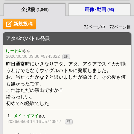
全投稿
画像･動画
(1,849)
(96)
新規投稿
72ページ中 72ページ目
アタ×3でバトル発展
けーわい
さん
2026/08/08 09:38 #5743822
評
昨日通常時にいきなりアタ、アタ、アタアでスイカが揃
うわけでもなくウイグルバトルに発展しました。
お、当たったかな？と思いましたが負けて、その後も何
も無かったです。
これはただの演出ですか？
紛らわしい。
初めての経験でした
1.
メイ・イマイ
さん
2026/08/08 14:16 #5743847
評