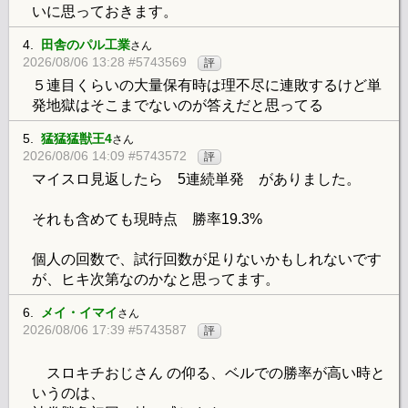
いに思っておきます。
4.
田舎のパル工業
さん
2026/08/06 13:28 #5743569
評
５連目くらいの大量保有時は理不尽に連敗するけど単
発地獄はそこまでないのが答えだと思ってる
5.
猛猛猛獣王4
さん
2026/08/06 14:09 #5743572
評
マイスロ見返したら 5連続単発 がありました。
それも含めても現時点 勝率19.3%
個人の回数で、試行回数が足りないかもしれないです
が、ヒキ次第なのかなと思ってます。
6.
メイ・イマイ
さん
2026/08/06 17:39 #5743587
評
スロキチおじさん の仰る、ベルでの勝率が高い時と
いうのは、