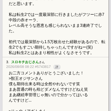
だと思います。
私は転生2では一度最深部に行きましたがフツーに赤7
中段の赤オーラ、
レベル高そうな恩恵も感じられないまま3連終了でし
た。
初代では最深部から1.5万枚出せた経験があるので、転
生2でもすごい期待しちゃったんですがねー(笑)
私は転生2とはあまり相性がよくなさそうです。
3.
スロキチおじさん
さん
2026/08/08 08:22 #5743817
評
お二方コメントありがとうございました！
>獣王オジサンさん
僕も期待出来る時は全然やれないです笑
まあ普通の時も殆どダメなんですけどねえ笑
まあ継続率管理じゃ無いので分かってはいる
んですけど...