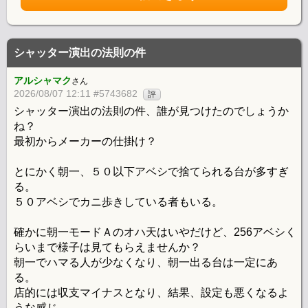
シャッター演出の法則の件
アルシャマク
さん
2026/08/07 12:11 #5743682
評
シャッター演出の法則の件、誰が見つけたのでしょうか
ね？
最初からメーカーの仕掛け？
とにかく朝一、５０以下アベシで捨てられる台が多すぎ
る。
５０アベシでカニ歩きしている者もいる。
確かに朝一モードＡのオハ天はいやだけど、256アベシく
らいまで様子は見てもらえませんか？
朝一でハマる人が少なくなり、朝一出る台は一定にあ
る。
店的には収支マイナスとなり、結果、設定も悪くなるよ
うな感じ。