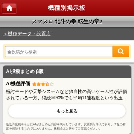
機種別掲示板
スマスロ 北斗の拳 転生の章2
＜機種データ・設置店
AI投稿まとめ β版
AI機種評価
極討モードや天撃システムなど独自性の高いゲーム性が評価
されている一方、継続率90%でも平均11連程度という出玉性
能には期待値とのギャップを感じる声もある。朝一判別やあ
べし短縮など攻略要素は豊富で、やり込み派には好評。ユー
もっと見る
ザー間で活発な情報交換が行われており、コミュニティ形成
に成功している機種と言える。
最近の投稿をもとにAIがまとめた内容を表示しています。試験的な導入であり、情報の精
度を保証するものではありません。投稿全文と併せてご確認ください。