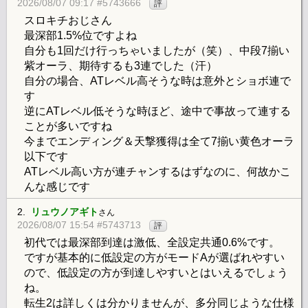
2026/08/07 09:17 #5743666
評
スロキチおじさん
最深部1.5%位ですよね
自分も1回だけ行っちゃいましたが（笑）、中段7揃い
紫オーラ、期待するも3連でした（汗）
自分の場合、ATレベル高そうな時は意外とショボ連で
す
逆にATレベル低そうな時ほど、途中で事故って連する
ことが多いですね
今までエンディング＆天撃獲得は全て7揃い黄色オーラ
以下です
ATレベル高い方が連チャンするはずなのに、何故かこ
んな感じです
2.
リュウノアギト
さん
2026/08/07 15:54 #5743713
評
初代では最深部到達は激低、全設定共通0.6%です。
ですが基本的に低設定の方がモードAが選ばれやすい
ので、低設定の方が到達しやすいとはいえるでしょう
ね。
転生2は詳しくは分かりませんが、多分同じような仕様