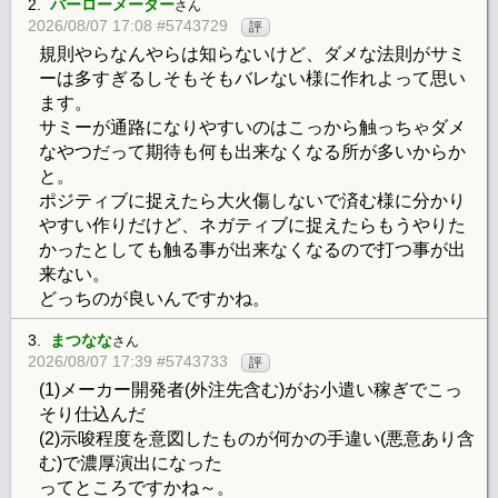
2.
バーローメーター
さん
2026/08/07 17:08 #5743729
評
規則やらなんやらは知らないけど、ダメな法則がサミ
ーは多すぎるしそもそもバレない様に作れよって思い
ます。
サミーが通路になりやすいのはこっから触っちゃダメ
なやつだって期待も何も出来なくなる所が多いからか
と。
ポジティブに捉えたら大火傷しないで済む様に分かり
やすい作りだけど、ネガティブに捉えたらもうやりた
かったとしても触る事が出来なくなるので打つ事が出
来ない。
どっちのが良いんですかね。
3.
まつなな
さん
2026/08/07 17:39 #5743733
評
(1)メーカー開発者(外注先含む)がお小遣い稼ぎでこっ
そり仕込んだ
(2)示唆程度を意図したものが何かの手違い(悪意あり含
む)で濃厚演出になった
ってところですかね～。