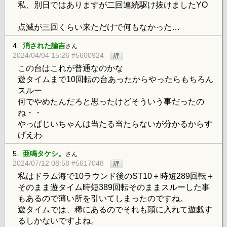
私、別日ではありますが二回連続駆け抜けましたYO
点滅が三回くらい来ただけで何もなかった…
4.
消された諭吉
さん
2024/04/04 15:26 #5600924
評
この台はこれが普通なのかな
遊タイムまで10回転の台あったからやったらもちろん
スルー
何でやめたんだろと思ったけどそういう事だったの
ね・・
やっぱじいちゃんは当たる当たらないが分かるからす
げえわ
5.
亜鳴タケシ。
さん
2024/07/12 08:58 #5617048
評
私はドラム海で10ラウンド後のST10＋時短289回転＋
そのまま遊タイム時短389回転そのままスルーした事
もあるので薄い所を引いてしまったのですね。
遊タイムでは、稀にあるのでそれも頭に入れて遊戯す
るしかないですよね。