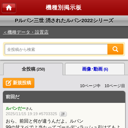
機種別掲示板
Pルパン三世 消されたルパン2022シリーズ
＜機種データ・設置店
全投稿
画像･動画
(250)
(6)
新規投稿
10ページ中 10ページ目
前回だ
ルパンだー
さん
2025/11/15 19:19 #5703325
評
おら、前回と何が違うんだよ。ルパン
99の甘スペでよ当たってゴールデンラッシュ引けてもよ