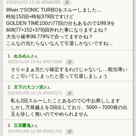
2023/11/03 13:36 #5566988
評
99ver.でSONIC TURBOをスルーしました…
時短152回+時短379回ですけど
GOLDEN TIME100の77回の分もあるので1/99.9を
608(77+152+379)回外れた事になりますよね？
大当り確率99.779%で合ってますかね？
こんなの当たらないなんて引退しかないですね…
1.
ぬるぬん
さん
2023/11/24 13:41 #5571665
評
そりゃまぁ当たり確定するわけじゃないし…相当薄い
とこ引いてしまったと思って引退しましょう
2.
天下の大コソ泥
さん
2024/01/05 15:15 #5581571
評
私も2回スルーしたことあるので心中お察しします
しかし万発越えを2回出しており、5000～7000発の出
玉も珍しく無いのでやめられません
3.
立花響鬼
さん
2024/01/06 12:08 #5581750
評