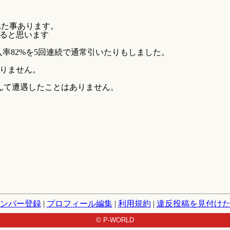
外れた事あります。
てると思います
入率82%を5回連続で通常引いたりもしました。
ありません。
んて遭遇したことはありません。
ンバー登録
|
プロフィール編集
|
利用規約
|
違反投稿を見付け
© P-WORLD