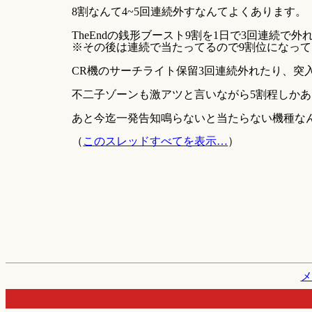
8割なんて4~5回連続外すなんてよくあります。
TheEndの銭形ブースト9割を1日で3回連続で
※その後は連続で当たってるので9割位になっ
CR機のサーチライト保留3回連続外れたり、突
不二子ゾーンも激アツと言いながら5割程しか
あと今迄一発告知鳴らないと当たらない機種な
（
このスレッドすべてを表示…
）
メ