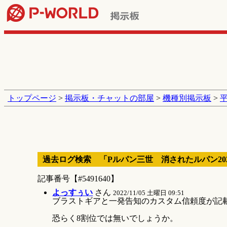
トップページ
>
掲示板・チャットの部屋
>
機種別掲示板
>
過去ログ検索 「Pルパン三世 消されたルパン20
記事番号【#5491640】
よっすぅい
さん
2022/11/05 土曜日 09:51
ブラストギアと一発告知のカスタム信頼度が記
恐らく8割位では無いでしょうか。