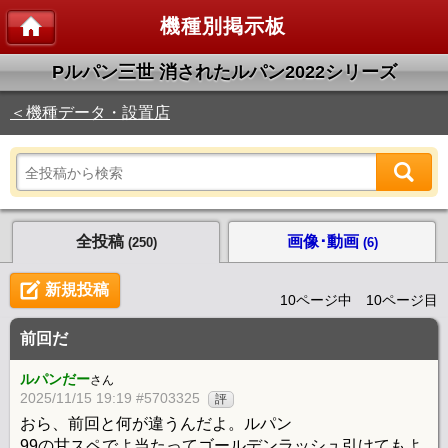
機種別掲示板
Pルパン三世 消されたルパン2022シリーズ
＜機種データ・設置店
全投稿
画像･動画
(250)
(6)
新規投稿
10ページ中 10ページ目
前回だ
ルパンだー
さん
2025/11/15 19:19 #5703325
評
おら、前回と何が違うんだよ。ルパン
99の甘スペでよ当たってゴールデンラッシュ引けてもよ