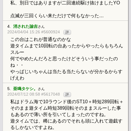
私、別日ではありますが二回連続駆け抜けましたYO
点滅が三回くらい来ただけで何もなかった…
4.
消された諭吉
さん
2024/04/04 15:26 #5600924
評
この台はこれが普通なのかな
遊タイムまで10回転の台あったからやったらもちろん
スルー
何でやめたんだろと思ったけどそういう事だったの
ね・・
やっぱじいちゃんは当たる当たらないが分かるからす
げえわ
5.
亜鳴タケシ。
さん
2024/07/12 08:58 #5617048
評
私はドラム海で10ラウンド後のST10＋時短289回転＋
そのまま遊タイム時短389回転そのままスルーした事
もあるので薄い所を引いてしまったのですね。
遊タイムでは、稀にあるのでそれも頭に入れて遊戯す
るしかないですよね。