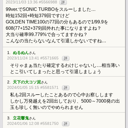
2023/11/03 13:36 #5566988
評
99ver.でSONIC TURBOをスルーしました…
時短152回+時短379回ですけど
GOLDEN TIME100の77回の分もあるので1/99.9を
608(77+152+379)回外れた事になりますよね？
大当り確率99.779%で合ってますかね？
こんなの当たらないなんて引退しかないですね…
1.
ぬるぬん
さん
2023/11/24 13:41 #5571665
評
そりゃまぁ当たり確定するわけじゃないし…相当薄い
とこ引いてしまったと思って引退しましょう
2.
天下の大コソ泥
さん
2024/01/05 15:15 #5581571
評
私も2回スルーしたことあるので心中お察しします
しかし万発越えを2回出しており、5000～7000発の出
玉も珍しく無いのでやめられません
3.
立花響鬼
さん
2024/01/06 12:08 #5581750
評