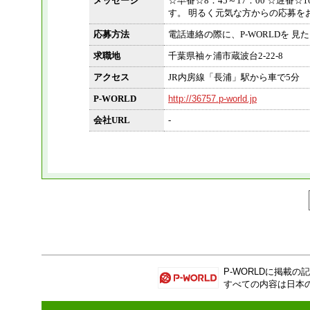
メッセージ
☆早番☆8：45～17：00 ☆遅番☆
す。 明るく元気な方からの応募を
応募方法
電話連絡の際に、P-WORLDを 見たと
求職地
千葉県袖ヶ浦市蔵波台2-22-8
アクセス
JR内房線「長浦」駅から車で5分
P-WORLD
http://36757.p-world.jp
会社URL
-
P-WORLD
に掲載の記
すべての内容は日本