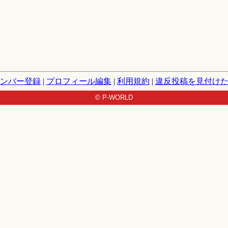
ンバー登録
|
プロフィール編集
|
利用規約
|
違反投稿を見付け
© P-WORLD