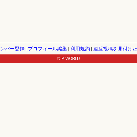
ンバー登録
|
プロフィール編集
|
利用規約
|
違反投稿を見付け
© P-WORLD