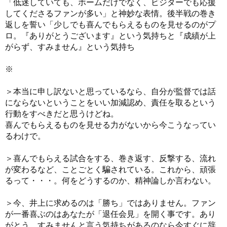
「低迷していても、ホームだけでなく、ビジターでも応援
してくださるファンが多い」と神妙な表情。後半戦の巻き
返しを誓い「少しでも喜んでもらえるものを見せるのがプ
ロ。『ありがとうございます』という気持ちと『成績が上
がらず、すみません』という気持ち
※
＞本当に申し訳ないと思っているなら、自分が監督では話
にならないということをいい加減認め、責任を取るという
行動をすべきだと思うけどね。
喜んでもらえるものを見せる力がないから今こうなってい
るわけで。
＞喜んでもらえる試合をする、巻き返す、反撃する、流れ
が変わるなど、ことごとく騙されている。これから、頑張
るって・・・。何をどうするのか、精神論しか言わない。
＞今、井上に求めるのは「勝ち」ではありません。ファン
が一番喜ぶのはあなたが「退任会見」を開く事です。あり
がとう、すみませんと言う気持ちがあるのなら今すぐに辞