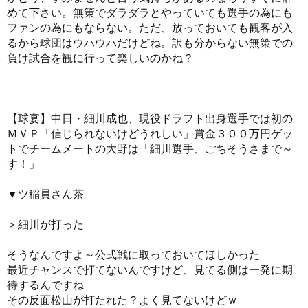
めて下さい。無策でダラダラとやっていても選手の為にも
ファンの為にもならない。ただ、放っておいても観客が入
るから球団はウハウハだけどね。訳も分からない無策での
負け試合を観に行って楽しいのかね？
【球宴】中日・細川成也、現役ドラフト出身選手では初の
ＭＶＰ「信じられないけどうれしい」賞金３００万円ゲッ
トでチームメートの大野は「細川選手、ごちそうさまで～
す！」
▼ツ稲員さん茶
＞細川が打った
そうなんですよ～公式戦に取っておいてほしかった
最近チャンスで打てないんですけど、見てる側は一発に期
待するんですね
その反面松山が打たれた？よく見てないけどｗ