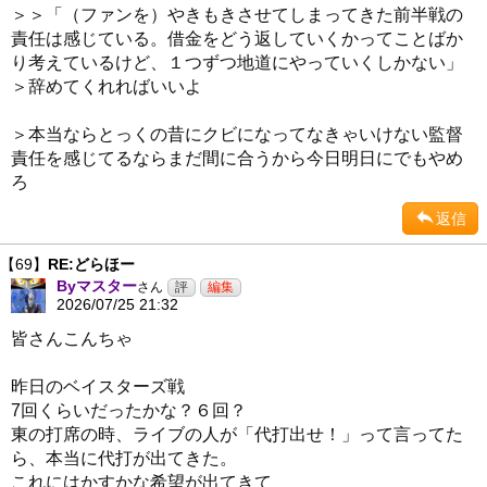
＞＞「（ファンを）やきもきさせてしまってきた前半戦の
責任は感じている。借金をどう返していくかってことばか
り考えているけど、１つずつ地道にやっていくしかない」
＞辞めてくれればいいよ
＞本当ならとっくの昔にクビになってなきゃいけない監督
責任を感じてるならまだ間に合うから今日明日にでもやめ
ろ
返信
【69】
RE:どらほー
Byマスター
さん
2026/07/25 21:32
皆さんこんちゃ
昨日のベイスターズ戦
7回くらいだったかな？６回？
東の打席の時、ライブの人が「代打出せ！」って言ってた
ら、本当に代打が出てきた。
これにはかすかな希望が出てきて