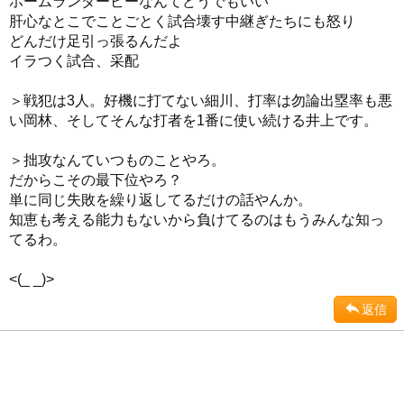
ホームランダービーなんてどうでもいい
肝心なとこでことごとく試合壊す中継ぎたちにも怒り
どんだけ足引っ張るんだよ
イラつく試合、采配
＞戦犯は3人。好機に打てない細川、打率は勿論出塁率も悪
い岡林、そしてそんな打者を1番に使い続ける井上です。
＞拙攻なんていつものことやろ。
だからこその最下位やろ？
単に同じ失敗を繰り返してるだけの話やんか。
知恵も考える能力もないから負けてるのはもうみんな知っ
てるわ。
<(_ _)>
返信