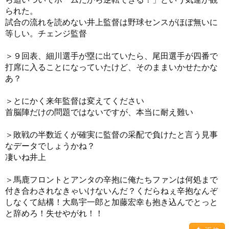
られた。
試合の流れを読めない井上監督は野球センスがほぼ無いに
等しい。チェンジ監督
＞９回表、細川選手が塁に出ていたら、尾田選手が四番で
打席に入ることになっていたけど、そのままいかせたかな
あ？
＞とにかく来年監督は変えてください
首脳陣だけの問題ではないですが、本当に耐え難い
＞敗戦の半数近くが確実に監督の采配で負けたと言う見事
なデータでしょうかね？
凄いね井上
＞馬鹿フロントとアンタの辛抱に俺たちファンは何処まで
付き合わされなきゃいけないんだ？くだらねぇ辛抱なんぞ
しなくて結構！大島宇一郎と加藤宏幸も抱き込んでとっと
と辞めろ！失せやがれ！！