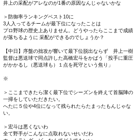
井上の采配がアレなのが1番の原因なんじゃないかな
＞防御率ランキングベスト10に
3人入ってるチームが最下位になったことは
プロ野球の歴史上ありません。どうやったらここまで成績
が落ちるように 采配ができるのでしょうか？
【中日】序盤の拙攻が響いて最下位脱出ならず 井上一樹
監督は悪送球で同点許した高橋宏斗をかばう「投手に重圧
がかかるし（悪送球も）１点を死守という焦り」
※
＞ここまできたら潔く最下位でシーズンを終えて首脳陣の
一掃をしていただきたい。
へたに５位や4位になって残られたらたまったもんじゃな
い。
＞宏斗は悪くないわ
全て野手がこんなに点取れないせいだわ