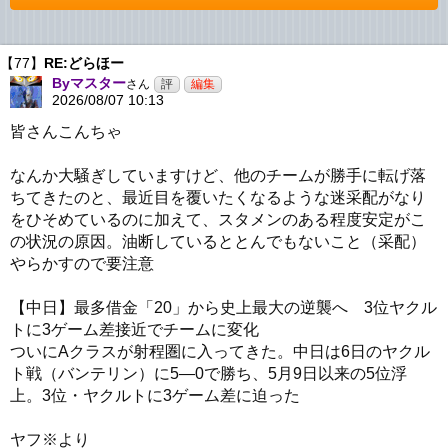
【77】
RE:どらほー
Byマスター
さん
2026/08/07 10:13
皆さんこんちゃ
なんか大騒ぎしていますけど、他のチームが勝手に転げ落
ちてきたのと、最近目を覆いたくなるような迷采配がなり
をひそめているのに加えて、スタメンのある程度安定がこ
の状況の原因。油断しているととんでもないこと（采配）
やらかすので要注意
【中日】最多借金「20」から史上最大の逆襲へ 3位ヤクル
トに3ゲーム差接近でチームに変化
ついにAクラスが射程圏に入ってきた。中日は6日のヤクル
ト戦（バンテリン）に5―0で勝ち、5月9日以来の5位浮
上。3位・ヤクルトに3ゲーム差に迫った
ヤフ※より