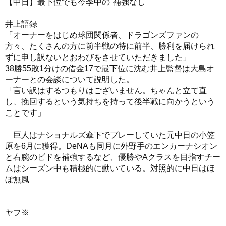
【中日】最下位でも今季中の"補強なし
井上語録
「オーナーをはじめ球団関係者、ドラゴンズファンの
方々、たくさんの方に前半戦の特に前半、勝利を届けられ
ずに申し訳ないとおわびをさせていただきました」
38勝55敗1分けの借金17で最下位に沈む井上監督は大島オ
ーナーとの会談について説明した。
「言い訳はするつもりはございません。ちゃんと立て直
し、挽回するという気持ちを持って後半戦に向かうという
ことです」
巨人はナショナルズ傘下でプレーしていた元中日の小笠
原を6月に獲得。DeNAも同月に外野手のエンカーナシオン
と右腕のビドを補強するなど、優勝やAクラスを目指すチー
ムはシーズン中も積極的に動いている。対照的に中日はほ
ぼ無風
ヤフ※