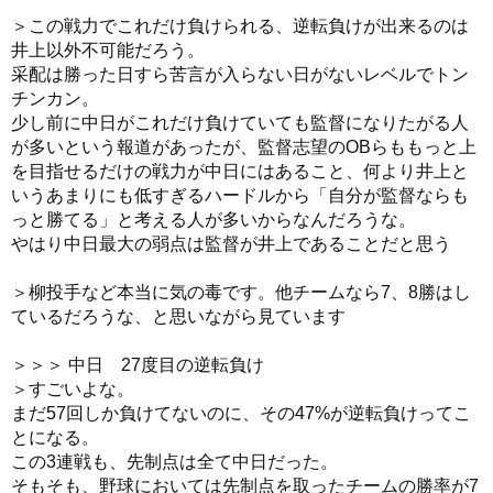
＞この戦力でこれだけ負けられる、逆転負けが出来るのは
井上以外不可能だろう。
采配は勝った日すら苦言が入らない日がないレベルでトン
チンカン。
少し前に中日がこれだけ負けていても監督になりたがる人
が多いという報道があったが、監督志望のOBらももっと上
を目指せるだけの戦力が中日にはあること、何より井上と
いうあまりにも低すぎるハードルから「自分が監督ならも
っと勝てる」と考える人が多いからなんだろうな。
やはり中日最大の弱点は監督が井上であることだと思う
＞柳投手など本当に気の毒です。他チームなら7、8勝はし
ているだろうな、と思いながら見ています
＞＞＞ 中日 27度目の逆転負け
＞すごいよな。
まだ57回しか負けてないのに、その47%が逆転負けってこ
とになる。
この3連戦も、先制点は全て中日だった。
そもそも、野球においては先制点を取ったチームの勝率が7