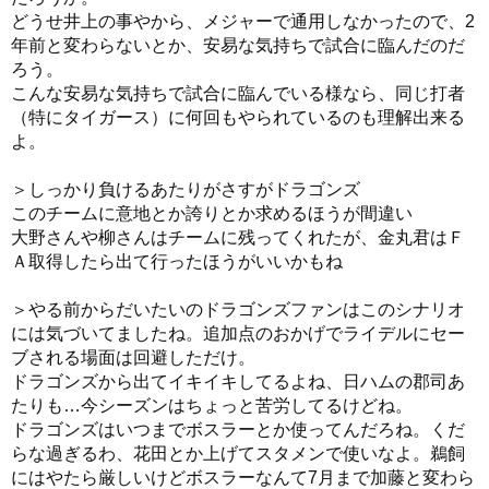
どうせ井上の事やから、メジャーで通用しなかったので、2
年前と変わらないとか、安易な気持ちで試合に臨んだのだ
ろう。
こんな安易な気持ちで試合に臨んでいる様なら、同じ打者
（特にタイガース）に何回もやられているのも理解出来る
よ。
＞しっかり負けるあたりがさすがドラゴンズ
このチームに意地とか誇りとか求めるほうが間違い
大野さんや柳さんはチームに残ってくれたが、金丸君はＦ
Ａ取得したら出て行ったほうがいいかもね
＞やる前からだいたいのドラゴンズファンはこのシナリオ
には気づいてましたね。追加点のおかげでライデルにセー
ブされる場面は回避しただけ。
ドラゴンズから出てイキイキしてるよね、日ハムの郡司あ
たりも…今シーズンはちょっと苦労してるけどね。
ドラゴンズはいつまでボスラーとか使ってんだろね。くだ
らな過ぎるわ、花田とか上げてスタメンで使いなよ。鵜飼
にはやたら厳しいけどボスラーなんて7月まで加藤と変わら