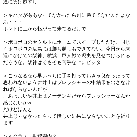
通に負け越すし
＞キハダがああなってなかったら別に勝ててないんだよな
あ・・・
ホントに上から転がって来てるだけで
＞ボロボロのヤクルトにホームでスイープしただけ。同じ
くボロボロの広島には勝ち越しもできてない。今日から来
週にかけての阪神、横浜、巨人戦で現実を見せつけられる
だろうな。阪神はそもそも苦手な上にビジター
＞こうなるなら早いうちに手を打っておきゃ良かったって
思われないように井上はプレッシャーの中結果を出さなけ
ればならないんだが
、あっ…いや井上はノーテンキだからプレッシャーなんか
感じないかw
だけどほんと
井上じゃなかったらって惜しい結果にならないことを祈り
ます
＞Ａクラス？射程圏内？