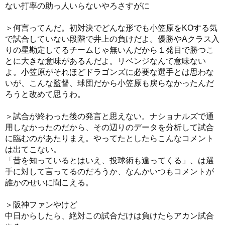
ない打率の助っ人いらないやろさすがに
＞何言ってんだ。初対決でどんな形でも小笠原をKOする気
で試合していない段階で井上の負けだよ。優勝やAクラス入
りの星勘定してるチームじゃ無いんだから１発目で勝つこ
とに大きな意味があるんだよ。リベンジなんて意味ない
よ。小笠原がそれほどドラゴンズに必要な選手とは思わな
いが、こんな監督、球団だから小笠原も戻らなかったんだ
ろうと改めて思うわ。
＞試合が終わった後の発言と思えない。ナショナルズで通
用しなかったのだから、その辺りのデータを分析して試合
に臨むのがあたりまえ。やってたとしたらこんなコメント
は出てこない。
「昔を知っているとはいえ、投球術も違ってくる」、は選
手に対して言ってるのだろうか、なんかいつもコメントが
誰かのせいに聞こえる。
＞阪神ファンやけど
中日からしたら、絶対この試合だけは負けたらアカン試合