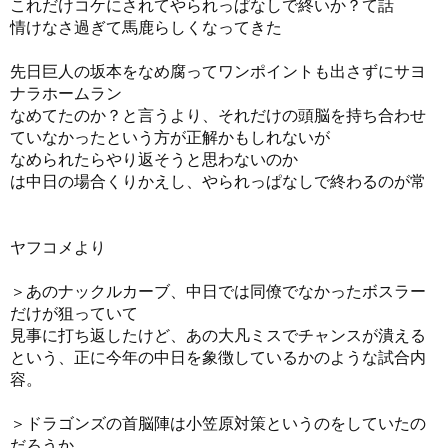
これだけコケにされてやられっぱなしで終いか？て話
情けなさ過ぎて馬鹿らしくなってきた
先日巨人の坂本をなめ腐ってワンポイントも出さずにサヨ
ナラホームラン
なめてたのか？と言うより、それだけの頭脳を持ち合わせ
ていなかったという方が正解かもしれないが
なめられたらやり返そうと思わないのか
は中日の場合くりかえし、やられっぱなしで終わるのが常
ヤフコメより
＞あのナックルカーブ、中日では同僚でなかったボスラー
だけが狙っていて
見事に打ち返したけど、あの大凡ミスでチャンスが潰える
という、正に今年の中日を象徴しているかのような試合内
容。
＞ドラゴンズの首脳陣は小笠原対策というのをしていたの
だろうか。