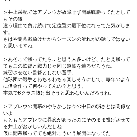
＞井上采配ではアブレウが故障せず開幕戦勝ってたとして
もその後
違う理由で負け続けて定位置の最下位になってた気がしま
す。
もはや開幕戦負けたからシーズンの流れがの話しではない
と思いますね。
＞あそこで勝ってたら…と思う人多いけど、たとえ勝って
てもこの監督と戦力じゃ同じ道筋を辿るだろうね。
練習させない監督としない選手。
他球団の選手とわちゃわちゃ楽しそうにして、毎年のよう
に借金作って何やってんの？と思う。
本気でBクラス抜け出そうと思わないんだろうね。
＞アブレウの開幕のやらかしは今の中日の弱さとは関係な
いよ
もともとアブレウに異変があったのにそのまま投げさせて
る井上がおかしいんだしね
仮に開幕勝ってても絶対こういう展開になってた