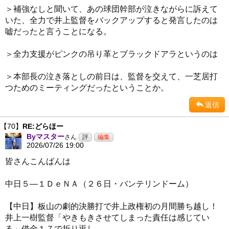
＞補強なしと聞いて、あの球団幹部が泣きながらに訴えて
いた、全力で井上監督をバックアップすると発言したのは
嘘だったと言うことになる。
＞全力支援がピンクの吊り革とブラックドアラというのは
＞本部長の泣き落としの前日は、監督を交えて、一芝居打
つためのミーティングだったということか。
返信
【70】
RE:どらほー
Byマスター
さん
2026/07/26 19:00
皆さんこんばんは
中日５―１ＤｅＮＡ（２６日・バンテリンドーム）
【中日】板山の劇的決勝打で井上政権初の月間勝ち越し！
井上一樹監督「やきもきさせてしまった責任は感じてい
る」借金１７で折り返し