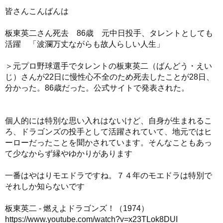
皆さんこんばんは
板東英二さん死去 86歳 元中日投手、タレントとしても
活躍 「波瀾万丈ながらも故人らしい人生」
＞元プロ野球選手でタレントの板東英二（ばんどう・えい
じ）さんが22日に慢性心不全のため死去したことが28日、
分かった。86歳だった。公式サイトで発表された。
個人的には特別な思い入れはないけど、自身が生まれるこ
ろ、ドラゴンズの投手として活躍されていて、地元ではヒ
ーローだったことを聞かされています。そんなこともあっ
て少なからず縁やゆかりがあります
一番はやはりモエドラですね。７４年のモエドラは特別で
それしか知らないです
板東英二 - 燃えよドラゴンズ！（1974）
https://www.youtube.com/watch?v=x23TLok8DUI