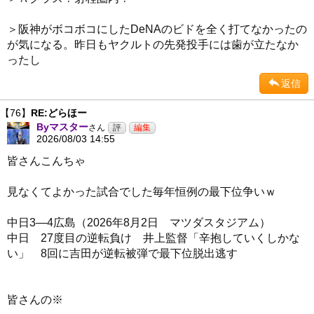
＞阪神がボコボコにしたDeNAのビドを全く打てなかったの
が気になる。昨日もヤクルトの先発投手には歯が立たなか
ったし
返信
【76】
RE:どらほー
Byマスター
さん
2026/08/03 14:55
皆さんこんちゃ
見なくてよかった試合でした毎年恒例の最下位争いｗ
中日3―4広島（2026年8月2日 マツダスタジアム）
中日 27度目の逆転負け 井上監督「辛抱していくしかな
い」 8回に吉田が逆転被弾で最下位脱出逃す
皆さんの※