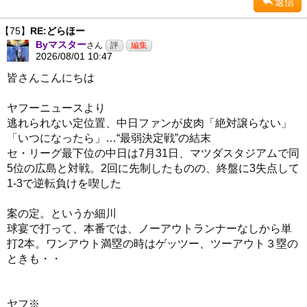
返信
【75】
RE:どらほー
Byマスター
さん
2026/08/01 10:47
皆さんこんにちは
ヤフーニュースより
逃れられない定位置、中日ファンが皮肉「絶対譲らない」
「いつになったら」…“最弱決定戦”の結末
セ・リーグ最下位の中日は7月31日、マツダスタジアムで同
5位の広島と対戦。2回に先制したものの、終盤に3失点して
1-3で逆転負けを喫した
案の定。というか細川
球宴で打って、本番では、ノーアウトランナーなしから単
打2本。ワンアウト満塁の時はゲッツー、ツーアウト３塁の
ときも・・
ヤフ※