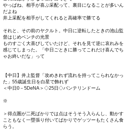
やっぱね、相手が喜ぶ采配って、裏目になることが多いん
だよね
井上采配を相手がしてくれると高確率で勝てる
それと、その前のヤクルト。中日に逆転したときの池山監
督はじめベンチの光景
ものすごく大喜びしていたけど、それを見て逆に哀れみを
感じてしまった。「中日ごときに勝ってこれだけ喜んでち
ゃお終いだな」って
【中日】井上監督「攻めきれず流れを持ってこられなかっ
た」55歳誕生日を白星で飾れず
＜中日0－5DeNA＞◇25日◇バンテリンドーム
※
＞得点圏が二死ばかりでは点はそうそう入らんし、動かす
こともなく一塁張り付いてばかりでゲッツーもたくさん食
らう。