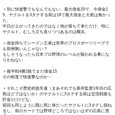
＞別に快進撃でもなんでもない。最大借金20で、今借金1
5。ヤクルトを3タテする前は18で最大借金と大差は無かっ
た。
中日が上がってきたのではなく他が落ちて来ただけ、特に
ヤクルト。むしろ立ち直りつつあるのは横浜。
＞借金持ちでシーズン王者は世界のプロスポーツリーグで
も前例無いんじゃない？
もしそうなったら日本プロ野球のレベルが疑われる事にな
りかねない
＞後半戦4勝2敗でまだ借金15
その程度で快進撃なのか‥
＞それこそ歴史的急失速（まあそれでも新井監督1年目の広
島ほどではないか）のヤクルトに3タテする前は交流戦後も
貯金1だけどな。
前回も同じように既に死に体だったヤクルトに3タテし損ね
るし、前のカードでは野球どころではないはずの広島に普