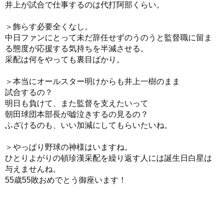
井上が試合で仕事するのは代打阿部くらい。
＞飾らす必要全くなし。
中日ファンにとって未だ辞任せずのうのうと監督職に留ま
る態度が応援する気持ちを半減させる。
采配は何をやっても裏目ばかり。
＞本当にオールスター明けからも井上一樹のまま
試合するの？
明日も負けて、また監督を支えたいって
朝田球団本部長が嘘泣きするの見るの？
ふざけるのも、いい加減にしてもらいたいね。
＞やっぱり野球の神様はいますね。
ひとりよがりの頓珍漢采配を繰り返す人には誕生日白星は
与えませんね。
55歳55敗おめでとう御座います！