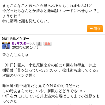
まぁこんなこと言ったら怒られるかもしれませんけど
今だったらなんとか清水と藤嶋はトレードに出せないでし
ょうかね？
特に藤嶋は顔も見たくない。
返信
【68】
RE:どらほー
Byマスター
さん
2026/07/20 14:43
皆さんこんちゃ
【中日】巨人・小笠原慎之介の前に６回を無得点 井上一
樹監督「昔を知っているとはいえ、投球術も違ってくる」
次回のリベンジ誓う
昨日5回途中経過だけ見て０対０の同点だった
この時あきらめた。いや、勝敗などどうでもいい
中日をカモにしている井上温大を飛ばしてまで小笠原をも
ってきた