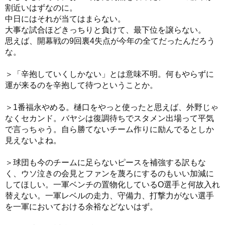
割近いはずなのに。
中日にはそれが当てはまらない。
大事な試合ほどきっちりと負けて、最下位を譲らない。
思えば、開幕戦の9回裏4失点が今年の全てだったんだろう
な。
＞「辛抱していくしかない」とは意味不明。何もやらずに
運が来るのを辛抱して待つということか。
＞1番福永やめる。樋口をやっと使ったと思えば、外野じゃ
なくセカンド。バヤシは復調待ちでスタメン出場って平気
で言っちゃう。自ら勝てないチーム作りに励んでるとしか
見えないよね。
＞球団も今のチームに足らないピースを補強する訳もな
く、ウソ泣きの会見とファンを蔑ろにするのもいい加減に
してほしい。一軍ベンチの置物化しているO選手と何故入れ
替えない。一軍レベルの走力、守備力、打撃力がない選手
を一軍においておける余裕などないはず。