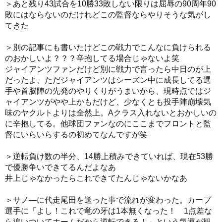
＞あと残り43試合を10勝33敗しない限りは屈辱の90周年90
敗にはならないのだけれどこの監督ならやりそうな気がし
てきた
＞別の記事にも書いたけどこの戦力でこんなに負けられる
のおかしいよ？？？辛抱してる場合じゃないよ笑
ジャイアンツファンだけど別に戦力で言ったら中日のが上
だったよ、ただジャイアンツはシーズン中に成長してる選
手や首脳陣の先発のやりくりがうまいから、現時点ではジ
ャイアンツがやや上かもだけど、少なくとも投手陣崩壊気
味のヤクルトよりは全然上。Aクラス入れないとおかしいの
に辛抱してる。他球団ファンなのにここまでフロントと監
督にいらいらするの初めてなんですが笑
＞逆転負け数の半分、14勝上積みできていれば、現在53勝
で優勝争いできてるんだよなあ
井上じゃなかったらこれできてたんじゃないかなあ
＞サノ―に代走尾田を送った事で流れが変わった。カープ
選手に「よし！これで竜の牙は1本無くなった！ 1点差な
ら追いついてホームだから逆転できる！」という気運が観