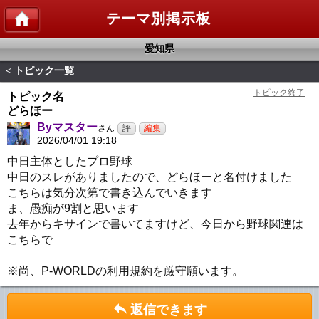
テーマ別掲示板
愛知県
トピック一覧
<
トピック名
どらほー
Byマスター
さん
2026/04/01 19:18
中日主体としたプロ野球
中日のスレがありましたので、どらほーと名付けました
こちらは気分次第で書き込んでいきます
ま、愚痴が9割と思います
去年からキサインで書いてますけど、今日から野球関連は
こちらで
※尚、P-WORLDの利用規約を厳守願います。
返信できます