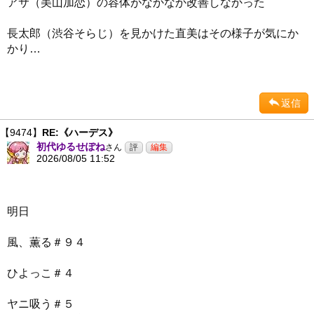
アサ（美山加恋）の容体がなかなか改善しなかった
長太郎（渋谷そらじ）を見かけた直美はその様子が気にか
かり…
返信
【9474】
RE:《ハーデス》
初代ゆるせぽね
さん
2026/08/05 11:52
明日
風、薫る＃９４
ひよっこ＃４
ヤニ吸う＃５