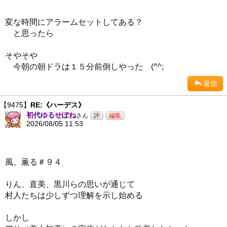
変な時間にアラームセットしてある？
と思ったら
そやそや
今朝の朝ドラは１５分前倒しやった (^^;
返信
【9475】
RE:《ハーデス》
初代ゆるせぽね
さん
2026/08/05 11:53
風、薫る＃９４
りん、直美、黒川らの思いが通じて
村人たちは少しずつ理解を示し始める
しかし