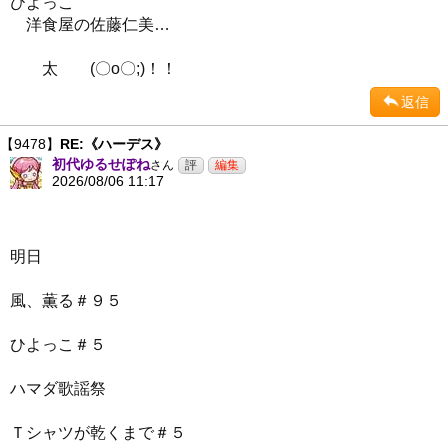
ひよっこ
洋食屋の佐藤仁美…
太 (〇o〇;)！！
返信
【9478】
RE:《ハーデス》
初代ゆるせぽね
さん
2026/08/06 11:17
明日
風、薫る＃９５
ひよっこ＃５
ハマダ歌謡祭
Ｔシャツが乾くまで＃５