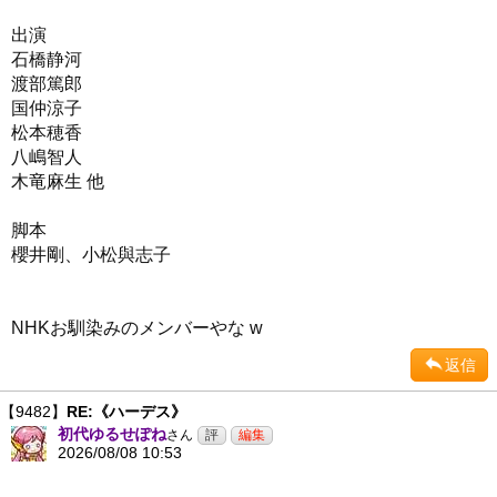
出演
石橋静河
渡部篤郎
国仲涼子
松本穂香
八嶋智人
木竜麻生 他
脚本
櫻井剛、小松與志子
NHKお馴染みのメンバーやな w
返信
【9482】
RE:《ハーデス》
初代ゆるせぽね
さん
2026/08/08 10:53