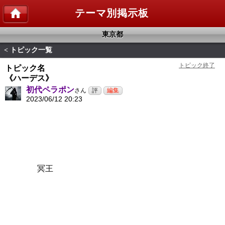
テーマ別掲示板
東京都
トピック一覧
<
トピック名
《ハーデス》
初代ペラポン
さん
2023/06/12 20:23
冥王