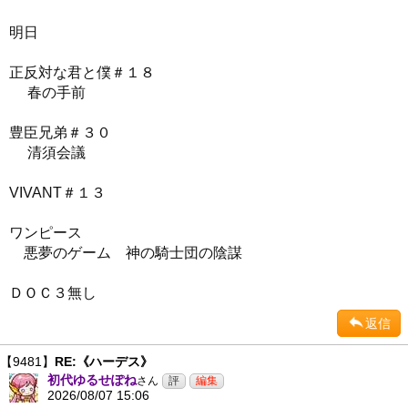
明日
正反対な君と僕＃１８
春の手前
豊臣兄弟＃３０
清須会議
VIVANT＃１３
ワンピース
悪夢のゲーム 神の騎士団の陰謀
ＤＯＣ３無し
返信
【9481】
RE:《ハーデス》
初代ゆるせぽね
さん
2026/08/07 15:06