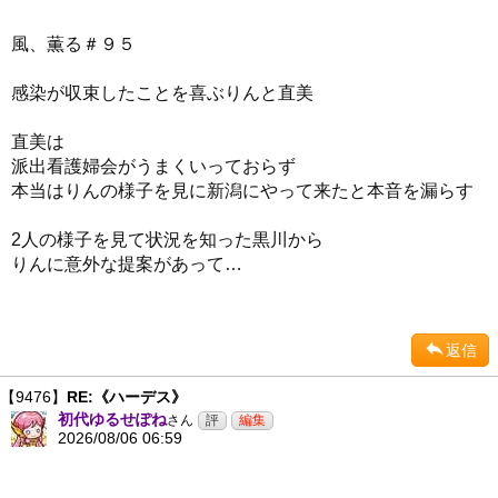
風、薫る＃９５
感染が収束したことを喜ぶりんと直美
直美は
派出看護婦会がうまくいっておらず
本当はりんの様子を見に新潟にやって来たと本音を漏らす
2人の様子を見て状況を知った黒川から
りんに意外な提案があって…
返信
【9476】
RE:《ハーデス》
初代ゆるせぽね
さん
2026/08/06 06:59