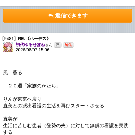
返信できます
【9481】
RE:《ハーデス》
初代ゆるせぽね
さん
2026/08/07 15:06
風、薫る
２０週「家族のかたち」
りんが東京へ戻り
直美との派出看護の生活を再びスタートさせる
直美が
生活に苦しむ患者（登勢の夫）に対して無償の看護を実践
する