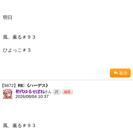
明日
風、薫る＃９３
ひよっこ＃３
返信
【9472】
RE:《ハーデス》
初代ゆるせぽね
さん
2026/08/04 10:37
風、薫る＃９３