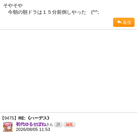
そやそや
今朝の朝ドラは１５分前倒しやった (^^;
返信
【9475】
RE:《ハーデス》
初代ゆるせぽね
さん
2026/08/05 11:53