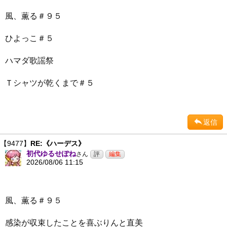
風、薫る＃９５
ひよっこ＃５
ハマダ歌謡祭
Ｔシャツが乾くまで＃５
返信
【9477】
RE:《ハーデス》
初代ゆるせぽね
さん
2026/08/06 11:15
風、薫る＃９５
感染が収束したことを喜ぶりんと直美