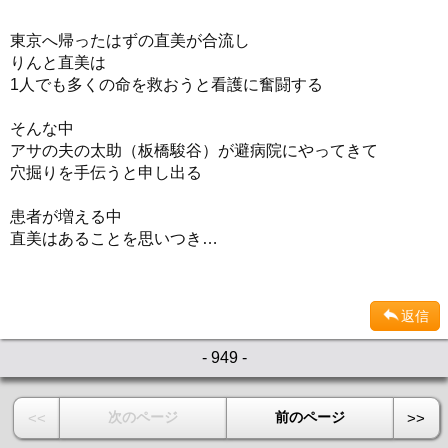
東京へ帰ったはずの直美が合流し
りんと直美は
1人でも多くの命を救おうと看護に奮闘する
そんな中
アサの夫の太助（板橋駿谷）が避病院にやってきて
穴掘りを手伝うと申し出る
患者が増える中
直美はあることを思いつき…
返信
- 949 -
次のページ
前のページ
<<
>>