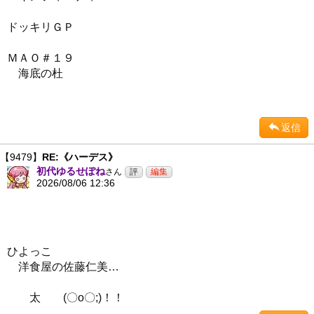
ドッキリＧＰ
ＭＡＯ＃１９
海底の杜
返信
【9479】
RE:《ハーデス》
初代ゆるせぽね
さん
2026/08/06 12:36
ひよっこ
洋食屋の佐藤仁美…
太 (〇o〇;)！！