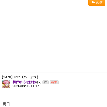
返信
【9478】
RE:《ハーデス》
初代ゆるせぽね
さん
2026/08/06 11:17
明日