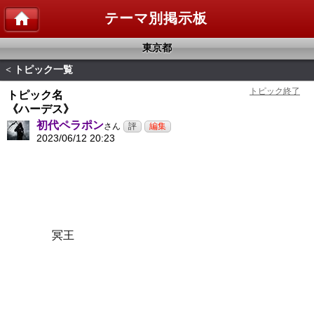
テーマ別掲示板
東京都
トピック一覧
<
トピック名
《ハーデス》
初代ペラポン
さん
2023/06/12 20:23
冥王