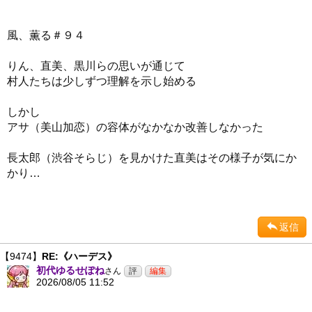
風、薫る＃９４
りん、直美、黒川らの思いが通じて
村人たちは少しずつ理解を示し始める
しかし
アサ（美山加恋）の容体がなかなか改善しなかった
長太郎（渋谷そらじ）を見かけた直美はその様子が気にか
かり…
返信
【9474】
RE:《ハーデス》
初代ゆるせぽね
さん
2026/08/05 11:52