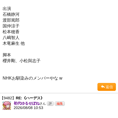
出演
石橋静河
渡部篤郎
国仲涼子
松本穂香
八嶋智人
木竜麻生 他
脚本
櫻井剛、小松與志子
NHKお馴染みのメンバーやな w
返信
【9482】
RE:《ハーデス》
初代ゆるせぽね
さん
2026/08/08 10:53