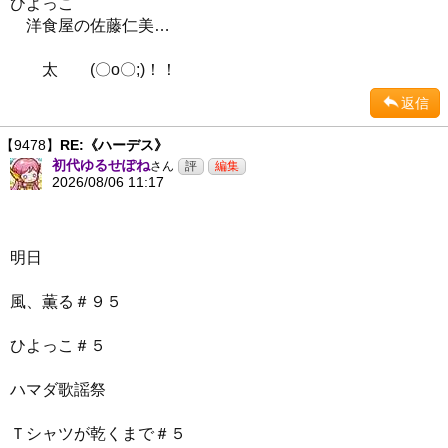
ひよっこ
洋食屋の佐藤仁美…
太 (〇o〇;)！！
返信
【9478】
RE:《ハーデス》
初代ゆるせぽね
さん
2026/08/06 11:17
明日
風、薫る＃９５
ひよっこ＃５
ハマダ歌謡祭
Ｔシャツが乾くまで＃５