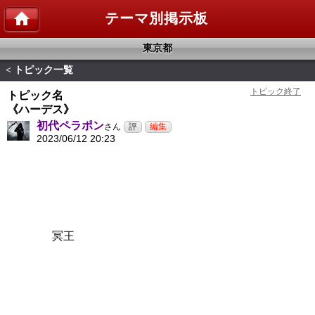
テーマ別掲示板
東京都
トピック一覧
<
トピック名
《ハーデス》
初代ペラポン
さん
2023/06/12 20:23
冥王