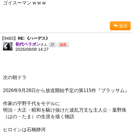
ゴイスーマン w w w
返信
【9483】
RE:《ハーデス》
初代ペラポン
さん
2026/08/08 14:27
次の朝ドラ
2026年9月28日から放送開始予定の第115作『ブラッサム』
作家の宇野千代をモデルに
明治・大正・昭和を駆け抜けた波乱万丈な主人公・葉野珠
（はの・たま）の生涯を描く物語
ヒロインは石橋静河