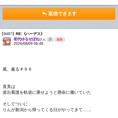
返信できます
【9487】
RE:《ハーデス》
初代ゆるせぽね
さん
2026/08/09 06:48
風、薫る＃９６
直美は
派出看護を軌道に乗せようと懸命に働いていた
そしてついに
りんが新潟から帰ってくる日がやってきて……