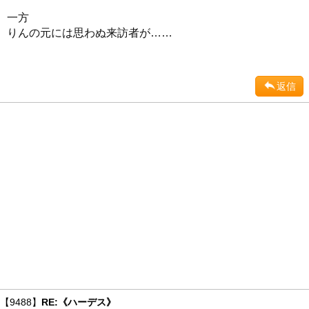
一方
りんの元には思わぬ来訪者が……
返信
【9488】
RE:《ハーデス》