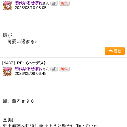
初代ゆるせぽね
さん
2026/08/10 08:05
環が
可愛い過ぎる♪
返信
【9487】
RE:《ハーデス》
初代ゆるせぽね
さん
2026/08/09 06:48
風、薫る＃９６
直美は
派出看護を軌道に乗せようと懸命に働いていた