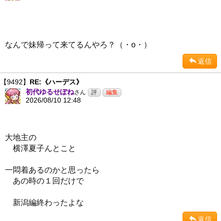
なんで妹帰って来てるんやろ？（・ο・）
返信
【9492】
RE:《ハーデス》
初代ゆるせぽね
さん
2026/08/10 12:48
大地主の
横澤夏子んとこと
一悶着あるのかと思ったら
あの時の１回だけで
新潟編終わったよな
返信