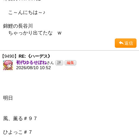
こ～んにちは～♪
錦鯉の長谷川
ちゃっかり出てたな w
返信
【9490】
RE:《ハーデス》
初代ゆるせぽね
さん
2026/08/10 10:52
明日
風、薫る＃９７
ひよっこ＃７