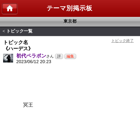
テーマ別掲示板
東京都
トピック一覧
<
トピック名
《ハーデス》
初代ペラポン
さん
2023/06/12 20:23
冥王