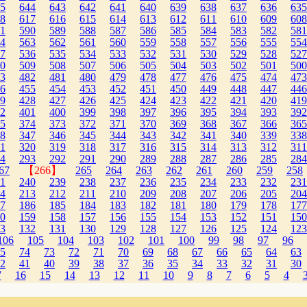
5
644
643
642
641
640
639
638
637
636
635
8
617
616
615
614
613
612
611
610
609
608
1
590
589
588
587
586
585
584
583
582
581
4
563
562
561
560
559
558
557
556
555
554
7
536
535
534
533
532
531
530
529
528
527
0
509
508
507
506
505
504
503
502
501
500
3
482
481
480
479
478
477
476
475
474
473
6
455
454
453
452
451
450
449
448
447
446
9
428
427
426
425
424
423
422
421
420
419
2
401
400
399
398
397
396
395
394
393
392
5
374
373
372
371
370
369
368
367
366
365
8
347
346
345
344
343
342
341
340
339
338
1
320
319
318
317
316
315
314
313
312
311
4
293
292
291
290
289
288
287
286
285
284
67
【266】
265
264
263
262
261
260
259
258
1
240
239
238
237
236
235
234
233
232
231
4
213
212
211
210
209
208
207
206
205
204
7
186
185
184
183
182
181
180
179
178
177
0
159
158
157
156
155
154
153
152
151
150
3
132
131
130
129
128
127
126
125
124
123
106
105
104
103
102
101
100
99
98
97
96
5
74
73
72
71
70
69
68
67
66
65
64
63
2
41
40
39
38
37
36
35
34
33
32
31
30
7
16
15
14
13
12
11
10
9
8
7
6
5
4