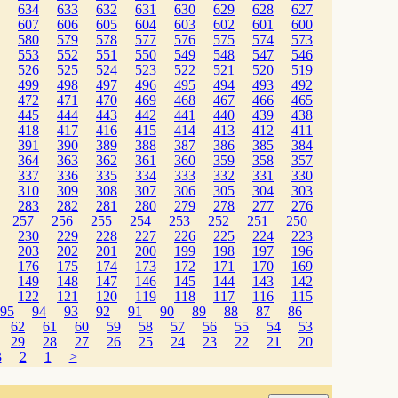
634
633
632
631
630
629
628
627
607
606
605
604
603
602
601
600
580
579
578
577
576
575
574
573
553
552
551
550
549
548
547
546
526
525
524
523
522
521
520
519
499
498
497
496
495
494
493
492
472
471
470
469
468
467
466
465
445
444
443
442
441
440
439
438
418
417
416
415
414
413
412
411
391
390
389
388
387
386
385
384
364
363
362
361
360
359
358
357
337
336
335
334
333
332
331
330
310
309
308
307
306
305
304
303
283
282
281
280
279
278
277
276
257
256
255
254
253
252
251
250
230
229
228
227
226
225
224
223
203
202
201
200
199
198
197
196
176
175
174
173
172
171
170
169
149
148
147
146
145
144
143
142
122
121
120
119
118
117
116
115
95
94
93
92
91
90
89
88
87
86
62
61
60
59
58
57
56
55
54
53
29
28
27
26
25
24
23
22
21
20
3
2
1
>