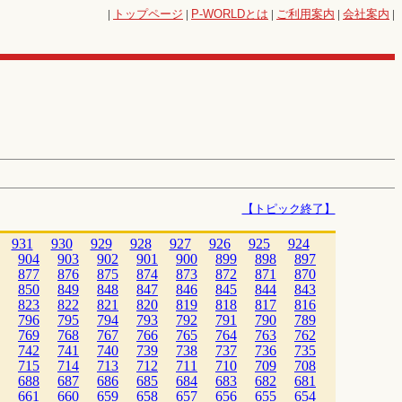
|
トップページ
|
P-WORLD
とは
|
ご利用案内
|
会社案内
|
【トピック終了】
931
930
929
928
927
926
925
924
904
903
902
901
900
899
898
897
877
876
875
874
873
872
871
870
850
849
848
847
846
845
844
843
823
822
821
820
819
818
817
816
796
795
794
793
792
791
790
789
769
768
767
766
765
764
763
762
742
741
740
739
738
737
736
735
715
714
713
712
711
710
709
708
688
687
686
685
684
683
682
681
661
660
659
658
657
656
655
654