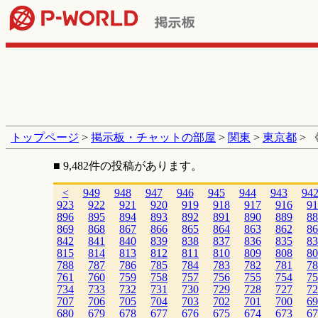
トップページ
>
掲示板・チャットの部屋
>
関東
>
東京都
> 
■ 9,482件の投稿があります。
<
949
948
947
946
945
944
943
94
923
922
921
920
919
918
917
916
91
896
895
894
893
892
891
890
889
88
869
868
867
866
865
864
863
862
86
842
841
840
839
838
837
836
835
83
815
814
813
812
811
810
809
808
80
788
787
786
785
784
783
782
781
78
761
760
759
758
757
756
755
754
75
734
733
732
731
730
729
728
727
72
707
706
705
704
703
702
701
700
69
680
679
678
677
676
675
674
673
67