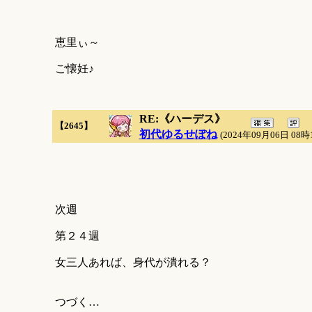
恵里ぃ～
ご懐妊♪
RE:《ハーデス》
【2645】
初代ゆるせぽね
(2024年09月06日 08時
次週
第２４週
女三人あれば、身代が潰れる？
つづく…