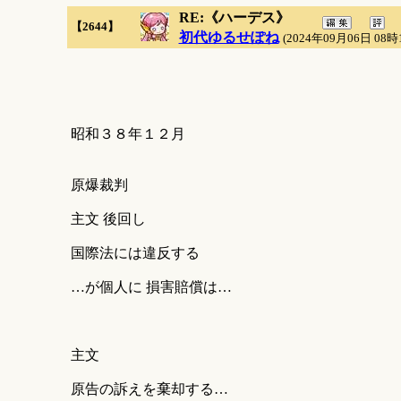
RE:《ハーデス》
【2644】
初代ゆるせぽね
(2024年09月06日 08時
昭和３８年１２月
原爆裁判
主文 後回し
国際法には違反する
…が個人に 損害賠償は…
主文
原告の訴えを棄却する…