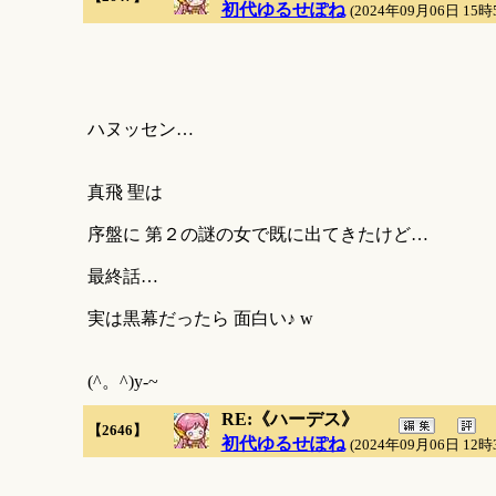
初代ゆるせぽね
(2024年09月06日 15時
ハヌッセン…
真飛 聖は
序盤に 第２の謎の女で既に出てきたけど…
最終話…
実は黒幕だったら 面白い♪ w
(^。^)y-~
RE:《ハーデス》
【2646】
初代ゆるせぽね
(2024年09月06日 12時