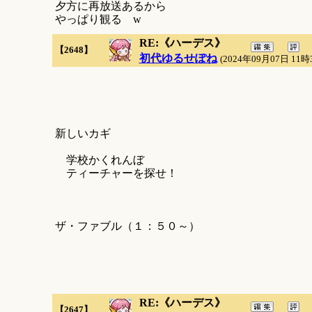
夕方に再放送あるから
やっぱり観る w
RE:《ハーデス》
【2648】
初代ゆるせぽね
(2024年09月07日 11時
新しいカギ
学校かくれんぼ
ティーチャーを探せ！
ザ・ファブル（１：５０～）
RE:《ハーデス》
【2647】