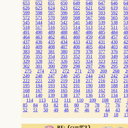
653
652
651
650
649
648
647
646
64
626
625
624
623
622
621
620
619
61
599
598
597
596
595
594
593
592
59
572
571
570
569
568
567
566
565
56
545
544
543
542
541
540
539
538
53
518
517
516
515
514
513
512
511
51
491
490
489
488
487
486
485
484
48
464
463
462
461
460
459
458
457
45
437
436
435
434
433
432
431
430
42
410
409
408
407
406
405
404
403
40
383
382
381
380
379
378
377
376
37
356
355
354
353
352
351
350
349
34
329
328
327
326
325
324
323
322
32
302
301
300
299
298
297
296
295
29
275
274
273
272
271
270
269
268
2
249
248
247
246
245
244
243
242
24
222
221
220
219
218
217
216
215
21
195
194
193
192
191
190
189
188
18
168
167
166
165
164
163
162
161
16
141
140
139
138
137
136
135
134
13
114
113
112
111
110
109
108
107
85
84
83
82
81
80
79
78
77
76
7
52
51
50
49
48
47
46
45
44
43
4
19
18
1
RE:《ハーデス》