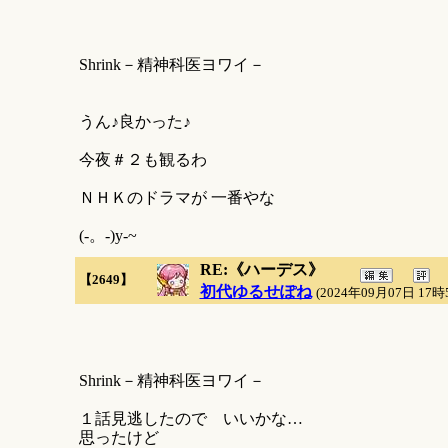
Shrink－精神科医ヨワイ－
うん♪良かった♪
今夜＃２も観るわ
ＮＨＫのドラマが 一番やな
(-。-)y-~
RE:《ハーデス》
【2649】
初代ゆるせぽね
(2024年09月07日 17時
Shrink－精神科医ヨワイ－
１話見逃したので いいかな…
思ったけど