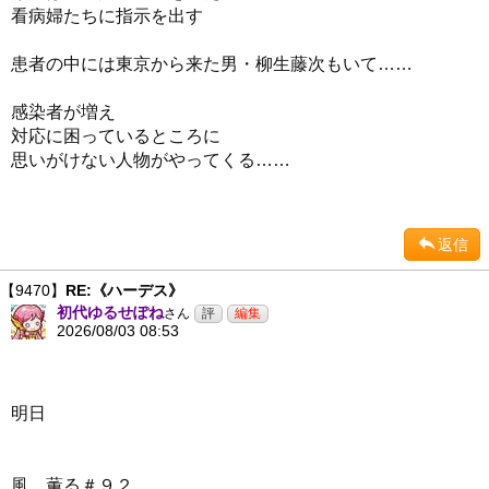
看病婦たちに指示を出す
患者の中には東京から来た男・柳生藤次もいて……
感染者が増え
対応に困っているところに
思いがけない人物がやってくる……
返信
【9470】
RE:《ハーデス》
初代ゆるせぽね
さん
2026/08/03 08:53
明日
風、薫る＃９２