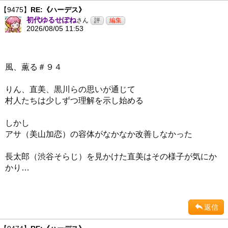
【9475】
RE:《ハーデス》
初代ゆるせぽね
さん
2026/08/05 11:53
風、薫る＃９４
りん、直美、黒川らの思いが通じて
村人たちは少しずつ理解を示し始める
しかし
アサ（美山加恋）の容体がなかなか改善しなかった
長太郎（渋谷そらじ）を見かけた直美はその様子が気にか
かり…
返信