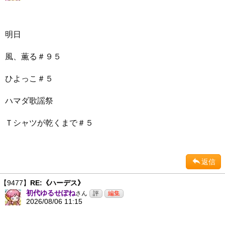
明日
風、薫る＃９５
ひよっこ＃５
ハマダ歌謡祭
Ｔシャツが乾くまで＃５
返信
【9477】
RE:《ハーデス》
初代ゆるせぽね
さん
2026/08/06 11:15