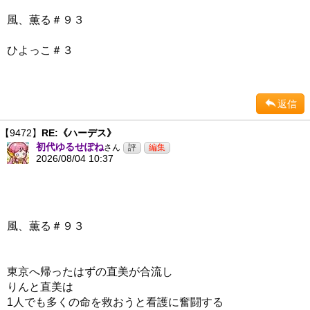
風、薫る＃９３
ひよっこ＃３
返信
【9472】
RE:《ハーデス》
初代ゆるせぽね
さん
2026/08/04 10:37
風、薫る＃９３
東京へ帰ったはずの直美が合流し
りんと直美は
1人でも多くの命を救おうと看護に奮闘する