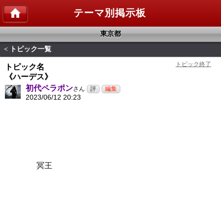
テーマ別掲示板
東京都
トピック一覧
<
トピック名
《ハーデス》
初代ペラポン
さん
2023/06/12 20:23
冥王