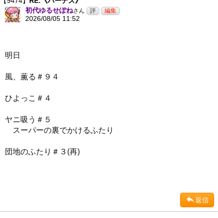
【9474】
RE:《ハーデス》
初代ゆるせぽね
さん
2026/08/05 11:52
明日
風、薫る＃９４
ひよっこ＃４
ヤニ吸う＃５
スーパーの裏でかけるふたり
団地のふたり＃３(再)
返信