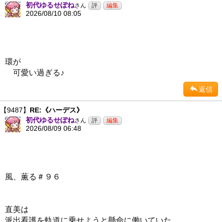
初代ゆるせぽね
さん
2026/08/10 08:05
環が
可愛い過ぎる♪
返信
【9487】
RE:《ハーデス》
初代ゆるせぽね
さん
2026/08/09 06:48
風、薫る＃９６
直美は
派出看護を軌道に乗せようと懸命に働いていた