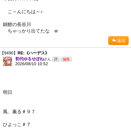
こ～んにちは～♪
錦鯉の長谷川
ちゃっかり出てたな w
返信
【9490】
RE:《ハーデス》
初代ゆるせぽね
さん
2026/08/10 10:52
明日
風、薫る＃９７
ひよっこ＃７