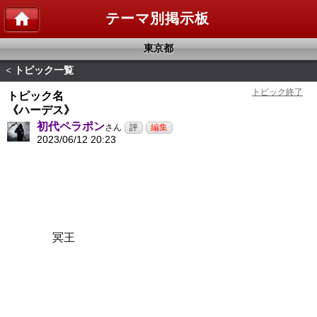
テーマ別掲示板
東京都
トピック一覧
<
トピック名
《ハーデス》
初代ペラポン
さん
2023/06/12 20:23
冥王