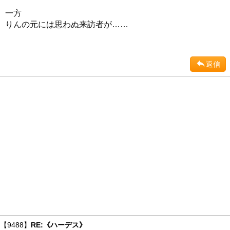
一方
りんの元には思わぬ来訪者が……
返信
【9488】
RE:《ハーデス》