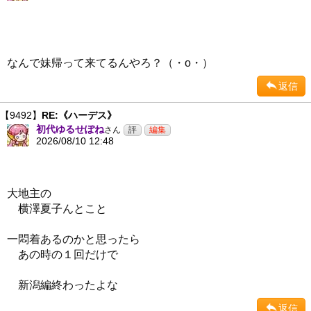
なんで妹帰って来てるんやろ？（・ο・）
返信
【9492】
RE:《ハーデス》
初代ゆるせぽね
さん
2026/08/10 12:48
大地主の
横澤夏子んとこと
一悶着あるのかと思ったら
あの時の１回だけで
新潟編終わったよな
返信