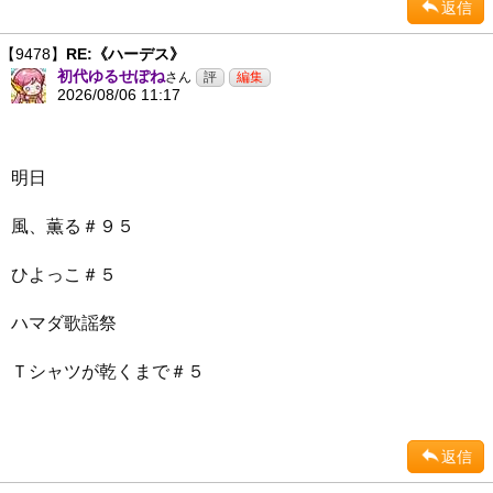
返信
【9478】
RE:《ハーデス》
初代ゆるせぽね
さん
2026/08/06 11:17
明日
風、薫る＃９５
ひよっこ＃５
ハマダ歌謡祭
Ｔシャツが乾くまで＃５
返信