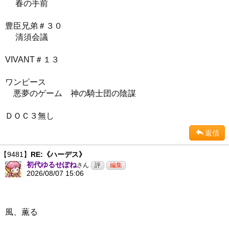
春の手前
豊臣兄弟＃３０
清須会議
VIVANT＃１３
ワンピース
悪夢のゲーム 神の騎士団の陰謀
ＤＯＣ３無し
返信
【9481】
RE:《ハーデス》
初代ゆるせぽね
さん
2026/08/07 15:06
風、薫る