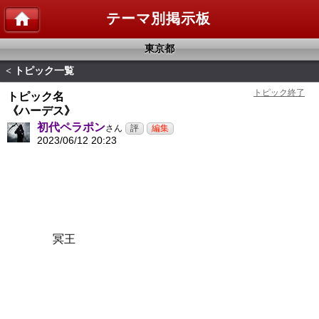
テーマ別掲示板
東京都
トピック一覧
<
トピック名
《ハーデス》
初代ペラポン
さん
2023/06/12 20:23
冥王