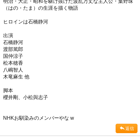
明治・大正・昭和を駆け抜けた波乱万丈な主人公・葉野珠
（はの・たま）の生涯を描く物語
ヒロインは石橋静河
出演
石橋静河
渡部篤郎
国仲涼子
松本穂香
八嶋智人
木竜麻生 他
脚本
櫻井剛、小松與志子
NHKお馴染みのメンバーやな w
返信