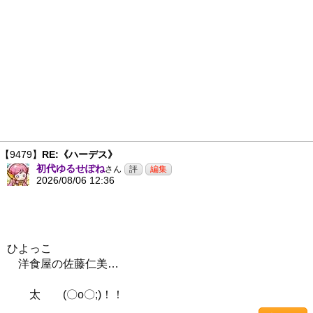
【9479】
RE:《ハーデス》
初代ゆるせぽね
さん
2026/08/06 12:36
ひよっこ
洋食屋の佐藤仁美…
太 (〇o〇;)！！