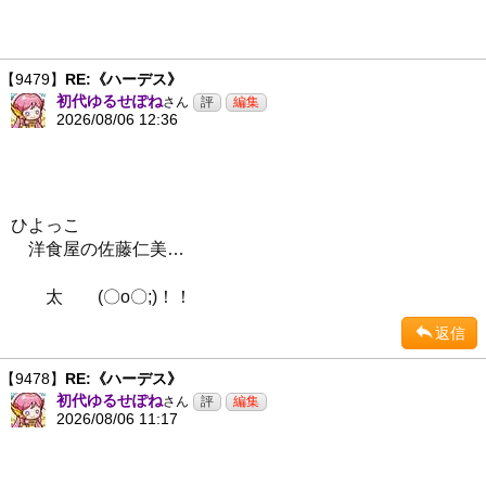
【9479】
RE:《ハーデス》
初代ゆるせぽね
さん
2026/08/06 12:36
ひよっこ
洋食屋の佐藤仁美…
太 (〇o〇;)！！
返信
【9478】
RE:《ハーデス》
初代ゆるせぽね
さん
2026/08/06 11:17