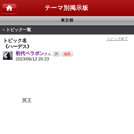
テーマ別掲示板
東京都
トピック一覧
<
トピック名
《ハーデス》
初代ペラポン
さん
2023/06/12 20:23
冥王