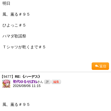
明日
風、薫る＃９５
ひよっこ＃５
ハマダ歌謡祭
Ｔシャツが乾くまで＃５
返信
【9477】
RE:《ハーデス》
初代ゆるせぽね
さん
2026/08/06 11:15
風、薫る＃９５