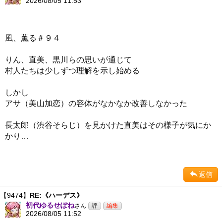
2026/08/05 11:53
風、薫る＃９４
りん、直美、黒川らの思いが通じて
村人たちは少しずつ理解を示し始める
しかし
アサ（美山加恋）の容体がなかなか改善しなかった
長太郎（渋谷そらじ）を見かけた直美はその様子が気にか
かり…
返信
【9474】
RE:《ハーデス》
初代ゆるせぽね
さん
2026/08/05 11:52