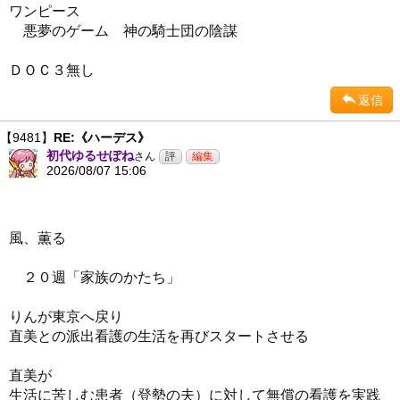
ワンピース
悪夢のゲーム 神の騎士団の陰謀
ＤＯＣ３無し
返信
【9481】
RE:《ハーデス》
初代ゆるせぽね
さん
2026/08/07 15:06
風、薫る
２０週「家族のかたち」
りんが東京へ戻り
直美との派出看護の生活を再びスタートさせる
直美が
生活に苦しむ患者（登勢の夫）に対して無償の看護を実践