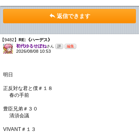
返信できます
【9482】
RE:《ハーデス》
初代ゆるせぽね
さん
2026/08/08 10:53
明日
正反対な君と僕＃１８
春の手前
豊臣兄弟＃３０
清須会議
VIVANT＃１３