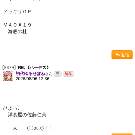
ドッキリＧＰ
ＭＡＯ＃１９
海底の杜
返信
【9479】
RE:《ハーデス》
初代ゆるせぽね
さん
2026/08/06 12:36
ひよっこ
洋食屋の佐藤仁美…
太 (〇o〇;)！！