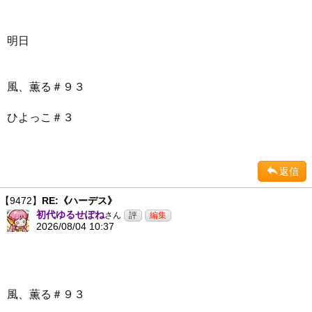
明日
風、薫る＃９３
ひよっこ＃３
返信
【9472】
RE:《ハーデス》
初代ゆるせぽね
さん
2026/08/04 10:37
風、薫る＃９３