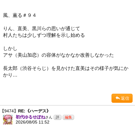
風、薫る＃９４
りん、直美、黒川らの思いが通じて
村人たちは少しずつ理解を示し始める
しかし
アサ（美山加恋）の容体がなかなか改善しなかった
長太郎（渋谷そらじ）を見かけた直美はその様子が気にか
かり…
返信
【9474】
RE:《ハーデス》
初代ゆるせぽね
さん
2026/08/05 11:52