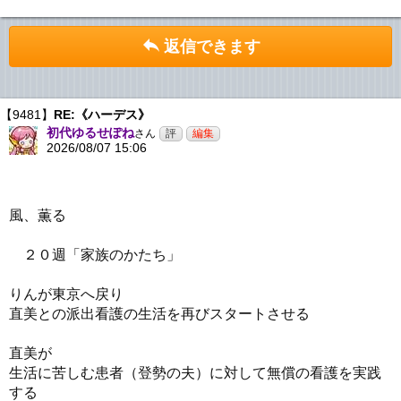
返信できます
【9481】
RE:《ハーデス》
初代ゆるせぽね
さん
2026/08/07 15:06
風、薫る
２０週「家族のかたち」
りんが東京へ戻り
直美との派出看護の生活を再びスタートさせる
直美が
生活に苦しむ患者（登勢の夫）に対して無償の看護を実践
する