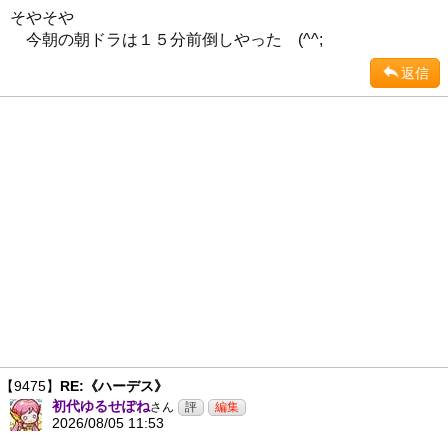
そやそや
今朝の朝ドラは１５分前倒しやった (^^;
返信
【9475】
RE:《ハーデス》
初代ゆるせぽね
さん
2026/08/05 11:53