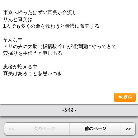
東京へ帰ったはずの直美が合流し
りんと直美は
1人でも多くの命を救おうと看護に奮闘する
そんな中
アサの夫の太助（板橋駿谷）が避病院にやってきて
穴掘りを手伝うと申し出る
患者が増える中
直美はあることを思いつき…
返信
- 949 -
次のページ
前のページ
<<
>>