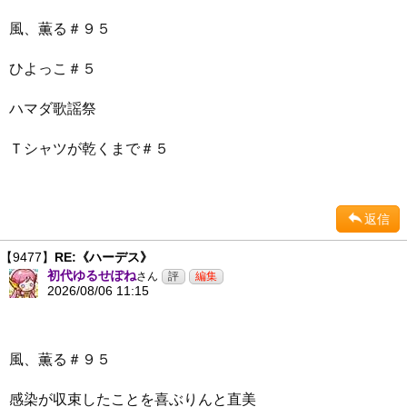
風、薫る＃９５
ひよっこ＃５
ハマダ歌謡祭
Ｔシャツが乾くまで＃５
返信
【9477】
RE:《ハーデス》
初代ゆるせぽね
さん
2026/08/06 11:15
風、薫る＃９５
感染が収束したことを喜ぶりんと直美