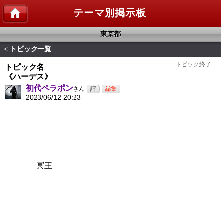
テーマ別掲示板
東京都
トピック一覧
<
トピック名
《ハーデス》
初代ペラポン
さん
2023/06/12 20:23
冥王