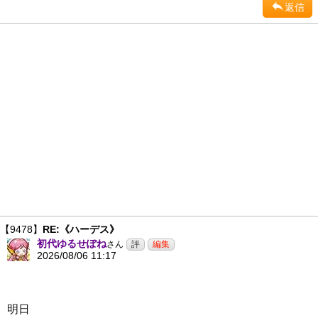
返信
【9478】
RE:《ハーデス》
初代ゆるせぽね
さん
2026/08/06 11:17
明日