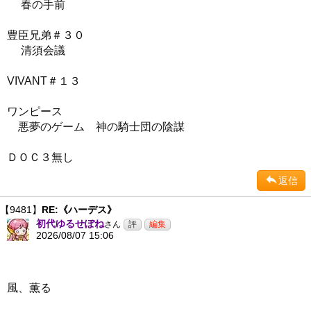
春の手前
豊臣兄弟＃３０
清須会議
VIVANT＃１３
ワンピース
悪夢のゲーム 神の騎士団の陰謀
ＤＯＣ３無し
返信
【9481】
RE:《ハーデス》
初代ゆるせぽね
さん
2026/08/07 15:06
風、薫る