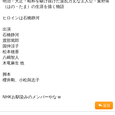
明治・大正・昭和を駆け抜けた波乱万丈な主人公・葉野珠
（はの・たま）の生涯を描く物語
ヒロインは石橋静河
出演
石橋静河
渡部篤郎
国仲涼子
松本穂香
八嶋智人
木竜麻生 他
脚本
櫻井剛、小松與志子
NHKお馴染みのメンバーやな w
返信