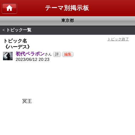
テーマ別掲示板
東京都
トピック一覧
<
トピック名
《ハーデス》
初代ペラポン
さん
2023/06/12 20:23
冥王