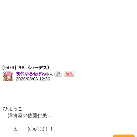
【9479】
RE:《ハーデス》
初代ゆるせぽね
さん
2026/08/06 12:36
ひよっこ
洋食屋の佐藤仁美…
太 (〇o〇;)！！