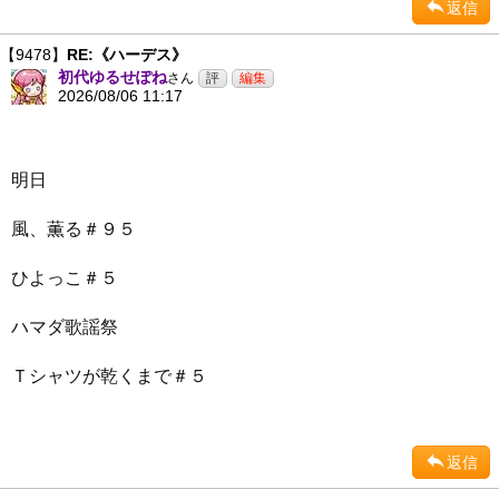
返信
【9478】
RE:《ハーデス》
初代ゆるせぽね
さん
2026/08/06 11:17
明日
風、薫る＃９５
ひよっこ＃５
ハマダ歌謡祭
Ｔシャツが乾くまで＃５
返信