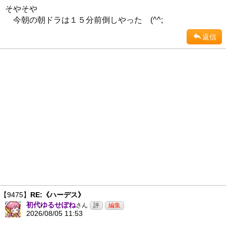
そやそや
今朝の朝ドラは１５分前倒しやった (^^;
返信
【9475】
RE:《ハーデス》
初代ゆるせぽね
さん
2026/08/05 11:53