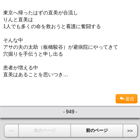
東京へ帰ったはずの直美が合流し
りんと直美は
1人でも多くの命を救おうと看護に奮闘する
そんな中
アサの夫の太助（板橋駿谷）が避病院にやってきて
穴掘りを手伝うと申し出る
患者が増える中
直美はあることを思いつき…
返信
- 949 -
次のページ
前のページ
<<
>>