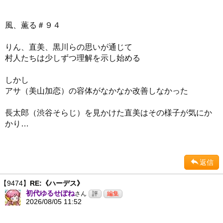
風、薫る＃９４
りん、直美、黒川らの思いが通じて
村人たちは少しずつ理解を示し始める
しかし
アサ（美山加恋）の容体がなかなか改善しなかった
長太郎（渋谷そらじ）を見かけた直美はその様子が気にか
かり…
返信
【9474】
RE:《ハーデス》
初代ゆるせぽね
さん
2026/08/05 11:52