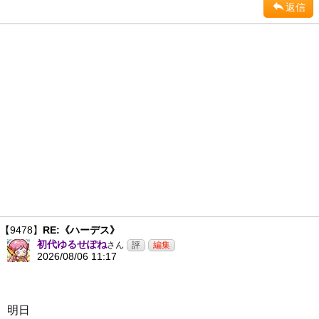
返信
【9478】
RE:《ハーデス》
初代ゆるせぽね
さん
2026/08/06 11:17
明日