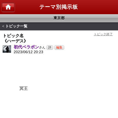
テーマ別掲示板
東京都
トピック一覧
<
トピック名
《ハーデス》
初代ペラポン
さん
2023/06/12 20:23
冥王