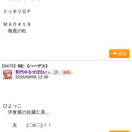
ドッキリＧＰ
ＭＡＯ＃１９
海底の杜
返信
【9479】
RE:《ハーデス》
初代ゆるせぽね
さん
2026/08/06 12:36
ひよっこ
洋食屋の佐藤仁美…
太 (〇o〇;)！！