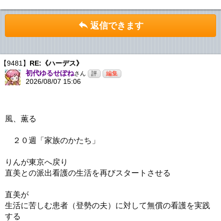
返信できます
【9481】
RE:《ハーデス》
初代ゆるせぽね
さん
2026/08/07 15:06
風、薫る
２０週「家族のかたち」
りんが東京へ戻り
直美との派出看護の生活を再びスタートさせる
直美が
生活に苦しむ患者（登勢の夫）に対して無償の看護を実践
する