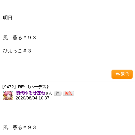
明日
風、薫る＃９３
ひよっこ＃３
返信
【9472】
RE:《ハーデス》
初代ゆるせぽね
さん
2026/08/04 10:37
風、薫る＃９３