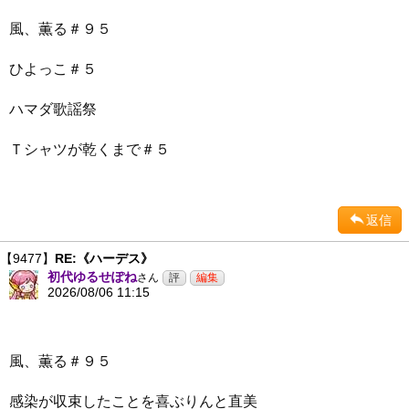
風、薫る＃９５
ひよっこ＃５
ハマダ歌謡祭
Ｔシャツが乾くまで＃５
返信
【9477】
RE:《ハーデス》
初代ゆるせぽね
さん
2026/08/06 11:15
風、薫る＃９５
感染が収束したことを喜ぶりんと直美