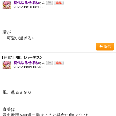
初代ゆるせぽね
さん
2026/08/10 08:05
環が
可愛い過ぎる♪
返信
【9487】
RE:《ハーデス》
初代ゆるせぽね
さん
2026/08/09 06:48
風、薫る＃９６
直美は
派出看護を軌道に乗せようと懸命に働いていた