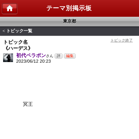
テーマ別掲示板
東京都
トピック一覧
<
トピック名
《ハーデス》
初代ペラポン
さん
2023/06/12 20:23
冥王