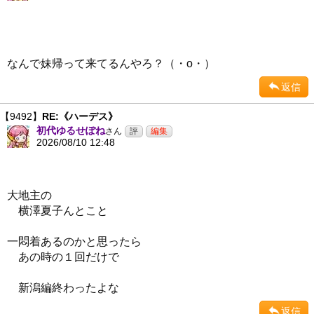
なんで妹帰って来てるんやろ？（・ο・）
返信
【9492】
RE:《ハーデス》
初代ゆるせぽね
さん
2026/08/10 12:48
大地主の
横澤夏子んとこと
一悶着あるのかと思ったら
あの時の１回だけで
新潟編終わったよな
返信