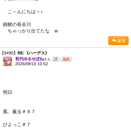
こ～んにちは～♪
錦鯉の長谷川
ちゃっかり出てたな w
返信
【9490】
RE:《ハーデス》
初代ゆるせぽね
さん
2026/08/10 10:52
明日
風、薫る＃９７
ひよっこ＃７