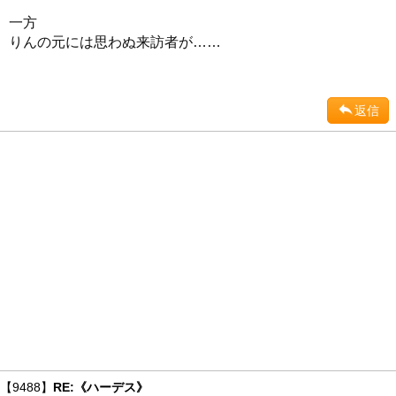
一方
りんの元には思わぬ来訪者が……
返信
【9488】
RE:《ハーデス》