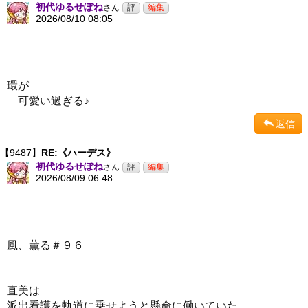
初代ゆるせぽね
さん
2026/08/10 08:05
環が
可愛い過ぎる♪
返信
【9487】
RE:《ハーデス》
初代ゆるせぽね
さん
2026/08/09 06:48
風、薫る＃９６
直美は
派出看護を軌道に乗せようと懸命に働いていた