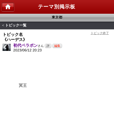
テーマ別掲示板
東京都
トピック一覧
<
トピック名
《ハーデス》
初代ペラポン
さん
2023/06/12 20:23
冥王