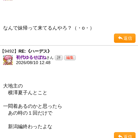
なんで妹帰って来てるんやろ？（・ο・）
返信
【9492】
RE:《ハーデス》
初代ゆるせぽね
さん
2026/08/10 12:48
大地主の
横澤夏子んとこと
一悶着あるのかと思ったら
あの時の１回だけで
新潟編終わったよな
返信