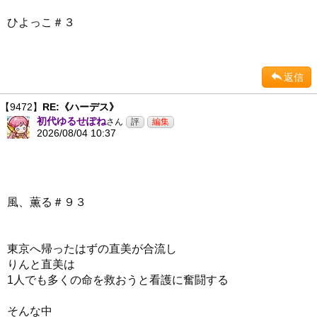
ひよっこ＃３
返信
【9472】
RE:《ハーデス》
初代ゆるせぽね
さん
2026/08/04 10:37
風、薫る＃９３
東京へ帰ったはずの直美が合流し
りんと直美は
1人でも多くの命を救おうと看護に奮闘する
そんな中