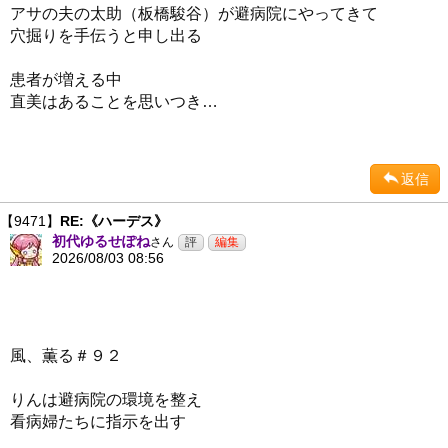
アサの夫の太助（板橋駿谷）が避病院にやってきて
穴掘りを手伝うと申し出る
患者が増える中
直美はあることを思いつき…
返信
【9471】
RE:《ハーデス》
初代ゆるせぽね
さん
2026/08/03 08:56
風、薫る＃９２
りんは避病院の環境を整え
看病婦たちに指示を出す