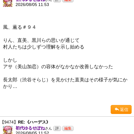
2026/08/05 11:53
風、薫る＃９４
りん、直美、黒川らの思いが通じて
村人たちは少しずつ理解を示し始める
しかし
アサ（美山加恋）の容体がなかなか改善しなかった
長太郎（渋谷そらじ）を見かけた直美はその様子が気にか
かり…
返信
【9474】
RE:《ハーデス》
初代ゆるせぽね
さん
2026/08/05 11:52