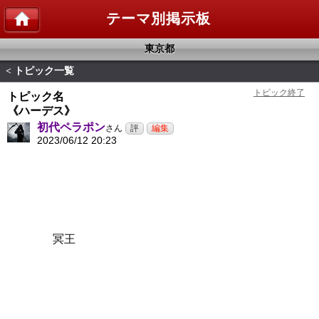
テーマ別掲示板
東京都
トピック一覧
<
トピック名
《ハーデス》
初代ペラポン
さん
2023/06/12 20:23
冥王