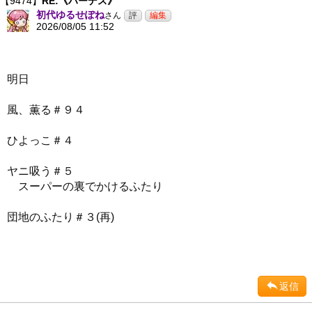
【9474】
RE:《ハーデス》
初代ゆるせぽね
さん
2026/08/05 11:52
明日
風、薫る＃９４
ひよっこ＃４
ヤニ吸う＃５
スーパーの裏でかけるふたり
団地のふたり＃３(再)
返信