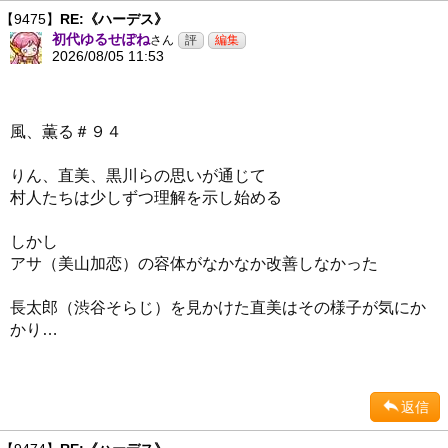
【9475】
RE:《ハーデス》
初代ゆるせぽね
さん
2026/08/05 11:53
風、薫る＃９４
りん、直美、黒川らの思いが通じて
村人たちは少しずつ理解を示し始める
しかし
アサ（美山加恋）の容体がなかなか改善しなかった
長太郎（渋谷そらじ）を見かけた直美はその様子が気にか
かり…
返信