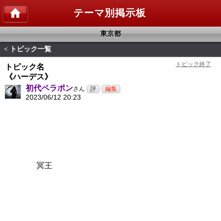
テーマ別掲示板
東京都
トピック一覧
<
トピック名
《ハーデス》
初代ペラポン
さん
2023/06/12 20:23
冥王