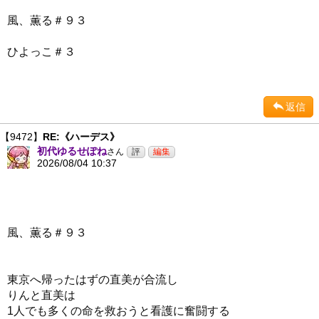
風、薫る＃９３
ひよっこ＃３
返信
【9472】
RE:《ハーデス》
初代ゆるせぽね
さん
2026/08/04 10:37
風、薫る＃９３
東京へ帰ったはずの直美が合流し
りんと直美は
1人でも多くの命を救おうと看護に奮闘する