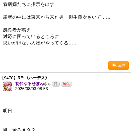
看病婦たちに指示を出す
患者の中には東京から来た男・柳生藤次もいて……
感染者が増え
対応に困っているところに
思いがけない人物がやってくる……
返信
【9470】
RE:《ハーデス》
初代ゆるせぽね
さん
2026/08/03 08:53
明日
風、薫る＃９２