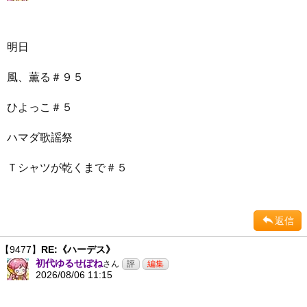
明日
風、薫る＃９５
ひよっこ＃５
ハマダ歌謡祭
Ｔシャツが乾くまで＃５
返信
【9477】
RE:《ハーデス》
初代ゆるせぽね
さん
2026/08/06 11:15