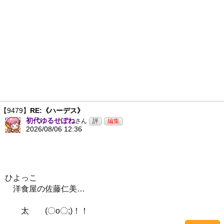
【9479】
RE:《ハーデス》
初代ゆるせぽね
さん
2026/08/06 12:36
ひよっこ
洋食屋の佐藤仁美…
太 (〇o〇;)！！