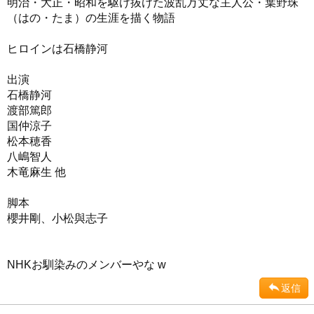
明治・大正・昭和を駆け抜けた波乱万丈な主人公・葉野珠
（はの・たま）の生涯を描く物語
ヒロインは石橋静河
出演
石橋静河
渡部篤郎
国仲涼子
松本穂香
八嶋智人
木竜麻生 他
脚本
櫻井剛、小松與志子
NHKお馴染みのメンバーやな w
返信