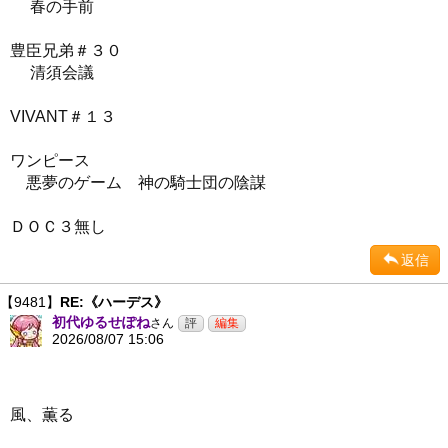
春の手前
豊臣兄弟＃３０
清須会議
VIVANT＃１３
ワンピース
悪夢のゲーム 神の騎士団の陰謀
ＤＯＣ３無し
返信
【9481】
RE:《ハーデス》
初代ゆるせぽね
さん
2026/08/07 15:06
風、薫る