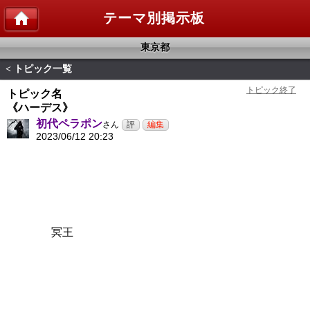
テーマ別掲示板
東京都
トピック一覧
<
トピック名
《ハーデス》
初代ペラポン
さん
2023/06/12 20:23
冥王