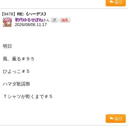
返信
【9478】
RE:《ハーデス》
初代ゆるせぽね
さん
2026/08/06 11:17
明日
風、薫る＃９５
ひよっこ＃５
ハマダ歌謡祭
Ｔシャツが乾くまで＃５
返信