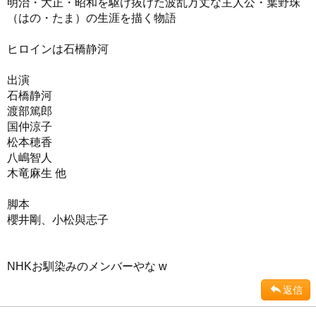
明治・大正・昭和を駆け抜けた波乱万丈な主人公・葉野珠
（はの・たま）の生涯を描く物語
ヒロインは石橋静河
出演
石橋静河
渡部篤郎
国仲涼子
松本穂香
八嶋智人
木竜麻生 他
脚本
櫻井剛、小松與志子
NHKお馴染みのメンバーやな w
返信