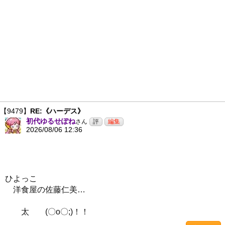
【9479】
RE:《ハーデス》
初代ゆるせぽね
さん
2026/08/06 12:36
ひよっこ
洋食屋の佐藤仁美…
太 (〇o〇;)！！