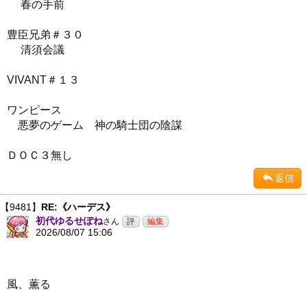
春の手前
豊臣兄弟＃３０
清須会議
VIVANT＃１３
ワンピース
悪夢のゲーム 神の騎士団の陰謀
ＤＯＣ３無し
返信
【9481】
RE:《ハーデス》
初代ゆるせぽね
さん
2026/08/07 15:06
風、薫る