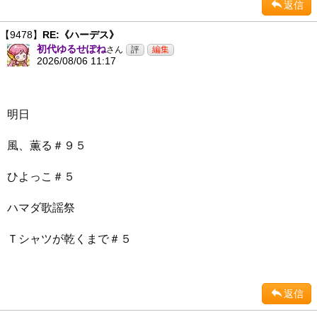
返信
【9478】
RE:《ハーデス》
初代ゆるせぽね
さん
2026/08/06 11:17
明日
風、薫る＃９５
ひよっこ＃５
ハマダ歌謡祭
Ｔシャツが乾くまで＃５
返信