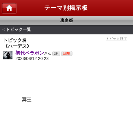
テーマ別掲示板
東京都
トピック一覧
<
トピック名
《ハーデス》
初代ペラポン
さん
2023/06/12 20:23
冥王