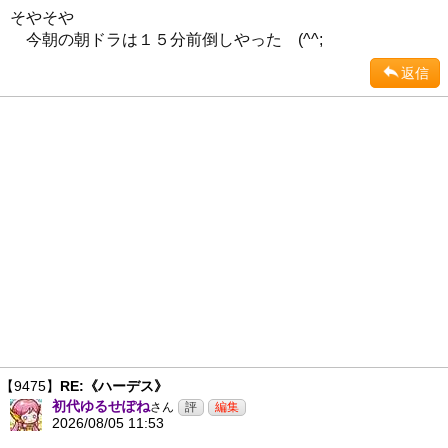
そやそや
今朝の朝ドラは１５分前倒しやった (^^;
返信
【9475】
RE:《ハーデス》
初代ゆるせぽね
さん
2026/08/05 11:53