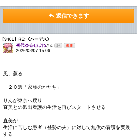
返信できます
【9481】
RE:《ハーデス》
初代ゆるせぽね
さん
2026/08/07 15:06
風、薫る
２０週「家族のかたち」
りんが東京へ戻り
直美との派出看護の生活を再びスタートさせる
直美が
生活に苦しむ患者（登勢の夫）に対して無償の看護を実践
する