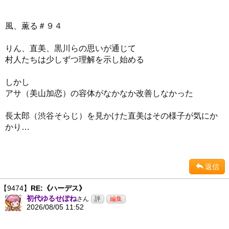
風、薫る＃９４
りん、直美、黒川らの思いが通じて
村人たちは少しずつ理解を示し始める
しかし
アサ（美山加恋）の容体がなかなか改善しなかった
長太郎（渋谷そらじ）を見かけた直美はその様子が気にか
かり…
返信
【9474】
RE:《ハーデス》
初代ゆるせぽね
さん
2026/08/05 11:52