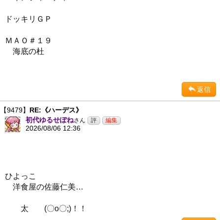
ドッキリＧＰ
ＭＡＯ＃１９
海底の杜
返信
【9479】
RE:《ハーデス》
初代ゆるせぽね
さん
2026/08/06 12:36
ひよっこ
洋食屋の佐藤仁美…
太 (〇o〇;)！！