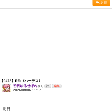
返信
【9478】
RE:《ハーデス》
初代ゆるせぽね
さん
2026/08/06 11:17
明日