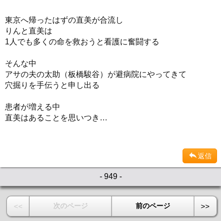
東京へ帰ったはずの直美が合流し
りんと直美は
1人でも多くの命を救おうと看護に奮闘する
そんな中
アサの夫の太助（板橋駿谷）が避病院にやってきて
穴掘りを手伝うと申し出る
患者が増える中
直美はあることを思いつき…
返信
- 949 -
次のページ
前のページ
<<
>>