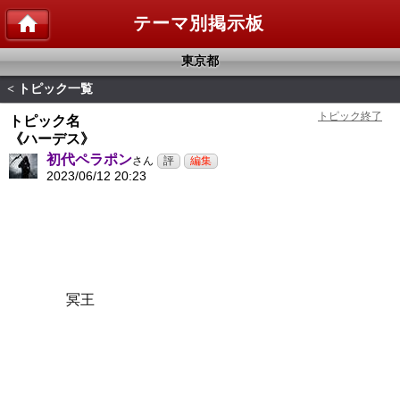
テーマ別掲示板
東京都
トピック一覧
<
トピック名
《ハーデス》
初代ペラポン
さん
2023/06/12 20:23
冥王