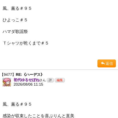
風、薫る＃９５
ひよっこ＃５
ハマダ歌謡祭
Ｔシャツが乾くまで＃５
返信
【9477】
RE:《ハーデス》
初代ゆるせぽね
さん
2026/08/06 11:15
風、薫る＃９５
感染が収束したことを喜ぶりんと直美