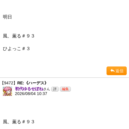
明日
風、薫る＃９３
ひよっこ＃３
返信
【9472】
RE:《ハーデス》
初代ゆるせぽね
さん
2026/08/04 10:37
風、薫る＃９３