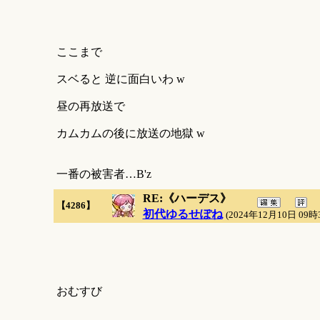
ここまで
スベると 逆に面白いわ w
昼の再放送で
カムカムの後に放送の地獄 w
一番の被害者…B'z
RE:《ハーデス》
【4286】
初代ゆるせぽね
(2024年12月10日 09時
おむすび