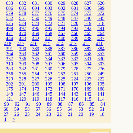
633
632
631
630
629
628
627
626
606
605
604
603
602
601
600
599
579
578
577
576
575
574
573
572
552
551
550
549
548
547
546
545
525
524
523
522
521
520
519
518
498
497
496
495
494
493
492
491
471
470
469
468
467
466
465
464
444
443
442
441
440
439
438
437
418
417
416
415
414
413
412
411
391
390
389
388
387
386
385
384
364
363
362
361
360
359
358
357
337
336
335
334
333
332
331
330
310
309
308
307
306
305
304
303
283
282
281
280
279
278
277
276
256
255
254
253
252
251
250
249
229
228
227
226
225
224
223
222
202
201
200
199
198
197
196
195
175
174
173
172
171
170
169
168
148
147
146
145
144
143
142
141
121
120
119
118
117
116
115
114
93
92
91
90
89
88
87
86
85
84
60
59
58
57
56
55
54
53
52
51
27
26
25
24
23
22
21
20
19
18
1
>