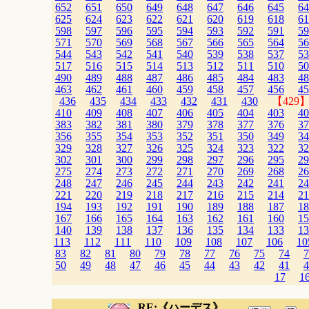
652
651
650
649
648
647
646
645
64
625
624
623
622
621
620
619
618
61
598
597
596
595
594
593
592
591
59
571
570
569
568
567
566
565
564
56
544
543
542
541
540
539
538
537
53
517
516
515
514
513
512
511
510
50
490
489
488
487
486
485
484
483
48
463
462
461
460
459
458
457
456
45
436
435
434
433
432
431
430
【429
410
409
408
407
406
405
404
403
40
383
382
381
380
379
378
377
376
37
356
355
354
353
352
351
350
349
34
329
328
327
326
325
324
323
322
32
302
301
300
299
298
297
296
295
29
275
274
273
272
271
270
269
268
26
248
247
246
245
244
243
242
241
24
221
220
219
218
217
216
215
214
21
194
193
192
191
190
189
188
187
18
167
166
165
164
163
162
161
160
15
140
139
138
137
136
135
134
133
13
113
112
111
110
109
108
107
106
10
83
82
81
80
79
78
77
76
75
74
7
50
49
48
47
46
45
44
43
42
41
4
17
1
RE:《ハーデス》