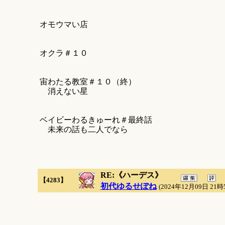
オモウマい店
オクラ＃１０
宙わたる教室＃１０（終）
消えない星
ベイビーわるきゅーれ＃最終話
未来の話も二人でなら
RE:《ハーデス》
【4283】
初代ゆるせぽね
(2024年12月09日 21時