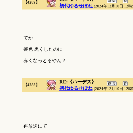
【4289】
初代ゆるせぽね
(2024年12月10日 12時
てか
髪色 黒くしたのに
赤くなっとるやん？
RE:《ハーデス》
【4288】
初代ゆるせぽね
(2024年12月10日 12時
再放送にて