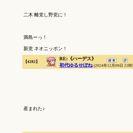
二木 離党し野党に！
満島ーっ！
新党 ネオニッポン！
RE:《ハーデス》
【4282】
初代ゆるせぽね
(2024年12月09日 21時
産まれた♪