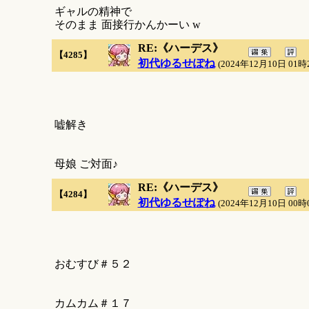
ギャルの精神で
そのまま 面接行かんかーい w
RE:《ハーデス》
【4285】
初代ゆるせぽね
(2024年12月10日 01時
嘘解き
母娘 ご対面♪
RE:《ハーデス》
【4284】
初代ゆるせぽね
(2024年12月10日 00時
おむすび＃５２
カムカム＃１７