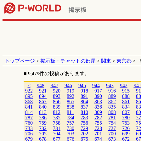
トップページ
>
掲示板・チャットの部屋
>
関東
>
東京都
> 
■ 9,479件の投稿があります。
<
948
947
946
945
944
943
942
94
922
921
920
919
918
917
916
915
91
895
894
893
892
891
890
889
888
88
868
867
866
865
864
863
862
861
86
841
840
839
838
837
836
835
834
83
814
813
812
811
810
809
808
807
80
787
786
785
784
783
782
781
780
77
760
759
758
757
756
755
754
753
75
733
732
731
730
729
728
727
726
72
706
705
704
703
702
701
700
699
69
679
678
677
676
675
674
673
672
67