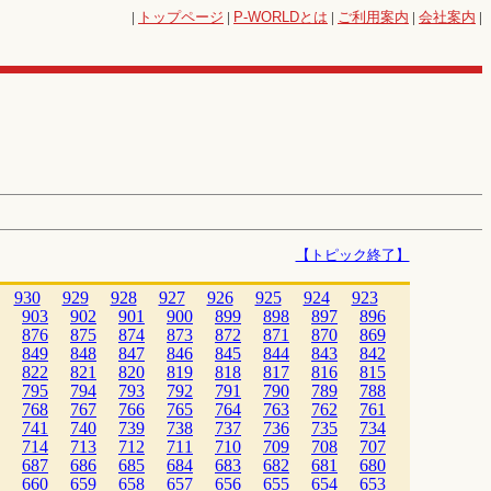
|
トップページ
|
P-WORLD
とは
|
ご利用案内
|
会社案内
|
【トピック終了】
930
929
928
927
926
925
924
923
903
902
901
900
899
898
897
896
876
875
874
873
872
871
870
869
849
848
847
846
845
844
843
842
822
821
820
819
818
817
816
815
795
794
793
792
791
790
789
788
768
767
766
765
764
763
762
761
741
740
739
738
737
736
735
734
714
713
712
711
710
709
708
707
687
686
685
684
683
682
681
680
660
659
658
657
656
655
654
653