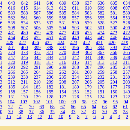
4
643
642
641
640
639
638
637
636
635
634
7
616
615
614
613
612
611
610
609
608
607
0
589
588
587
586
585
584
583
582
581
580
3
562
561
560
559
558
557
556
555
554
553
6
535
534
533
532
531
530
529
528
527
526
9
508
507
506
505
504
503
502
501
500
499
2
481
480
479
478
477
476
475
474
473
472
5
454
453
452
451
450
449
448
447
446
445
】
428
427
426
425
424
423
422
421
420
419
2
401
400
399
398
397
396
395
394
393
392
5
374
373
372
371
370
369
368
367
366
365
8
347
346
345
344
343
342
341
340
339
338
1
320
319
318
317
316
315
314
313
312
311
4
293
292
291
290
289
288
287
286
285
284
7
266
265
264
263
262
261
260
259
258
257
0
239
238
237
236
235
234
233
232
231
230
3
212
211
210
209
208
207
206
205
204
203
6
185
184
183
182
181
180
179
178
177
176
9
158
157
156
155
154
153
152
151
150
149
2
131
130
129
128
127
126
125
124
123
122
5
104
103
102
101
100
99
98
97
96
95
94
3
72
71
70
69
68
67
66
65
64
63
62
61
0
39
38
37
36
35
34
33
32
31
30
29
28
6
15
14
13
12
11
10
9
8
7
6
5
4
3
2