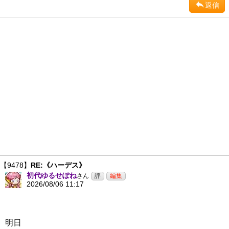
返信
【9478】
RE:《ハーデス》
初代ゆるせぽね
さん
2026/08/06 11:17
明日