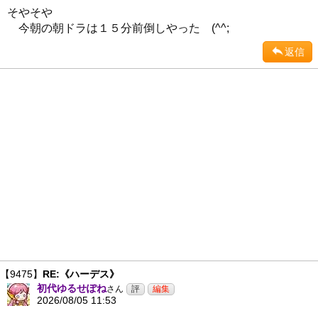
そやそや
今朝の朝ドラは１５分前倒しやった (^^;
返信
【9475】
RE:《ハーデス》
初代ゆるせぽね
さん
2026/08/05 11:53