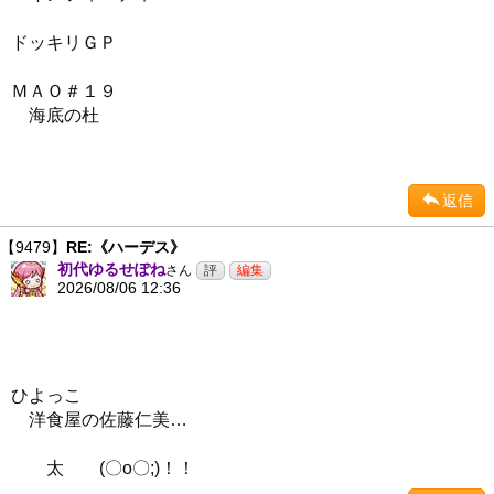
ドッキリＧＰ
ＭＡＯ＃１９
海底の杜
返信
【9479】
RE:《ハーデス》
初代ゆるせぽね
さん
2026/08/06 12:36
ひよっこ
洋食屋の佐藤仁美…
太 (〇o〇;)！！