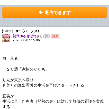
返信できます
【9481】
RE:《ハーデス》
初代ゆるせぽね
さん
2026/08/07 15:06
風、薫る
２０週「家族のかたち」
りんが東京へ戻り
直美との派出看護の生活を再びスタートさせる
直美が
生活に苦しむ患者（登勢の夫）に対して無償の看護を実践
する