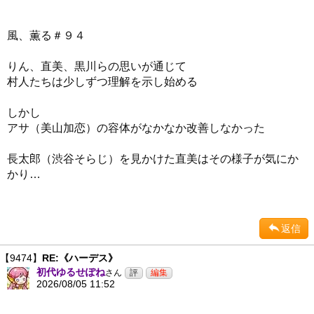
風、薫る＃９４
りん、直美、黒川らの思いが通じて
村人たちは少しずつ理解を示し始める
しかし
アサ（美山加恋）の容体がなかなか改善しなかった
長太郎（渋谷そらじ）を見かけた直美はその様子が気にか
かり…
返信
【9474】
RE:《ハーデス》
初代ゆるせぽね
さん
2026/08/05 11:52