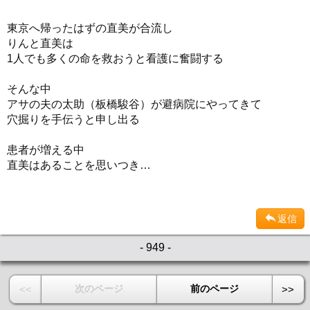
東京へ帰ったはずの直美が合流し
りんと直美は
1人でも多くの命を救おうと看護に奮闘する
そんな中
アサの夫の太助（板橋駿谷）が避病院にやってきて
穴掘りを手伝うと申し出る
患者が増える中
直美はあることを思いつき…
返信
- 949 -
次のページ
前のページ
<<
>>