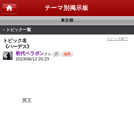
テーマ別掲示板
東京都
トピック一覧
<
トピック名
《ハーデス》
初代ペラポン
さん
2023/06/12 20:23
冥王