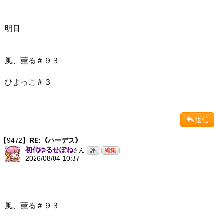
明日
風、薫る＃９３
ひよっこ＃３
返信
【9472】
RE:《ハーデス》
初代ゆるせぽね
さん
2026/08/04 10:37
風、薫る＃９３