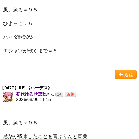
風、薫る＃９５
ひよっこ＃５
ハマダ歌謡祭
Ｔシャツが乾くまで＃５
返信
【9477】
RE:《ハーデス》
初代ゆるせぽね
さん
2026/08/06 11:15
風、薫る＃９５
感染が収束したことを喜ぶりんと直美