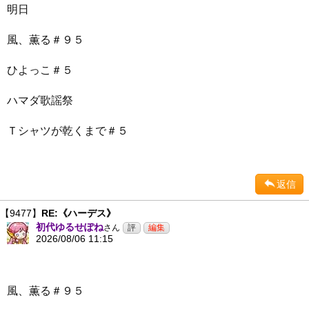
明日
風、薫る＃９５
ひよっこ＃５
ハマダ歌謡祭
Ｔシャツが乾くまで＃５
返信
【9477】
RE:《ハーデス》
初代ゆるせぽね
さん
2026/08/06 11:15
風、薫る＃９５