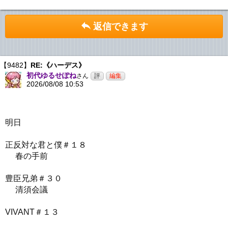
返信できます
【9482】
RE:《ハーデス》
初代ゆるせぽね
さん
2026/08/08 10:53
明日
正反対な君と僕＃１８
春の手前
豊臣兄弟＃３０
清須会議
VIVANT＃１３