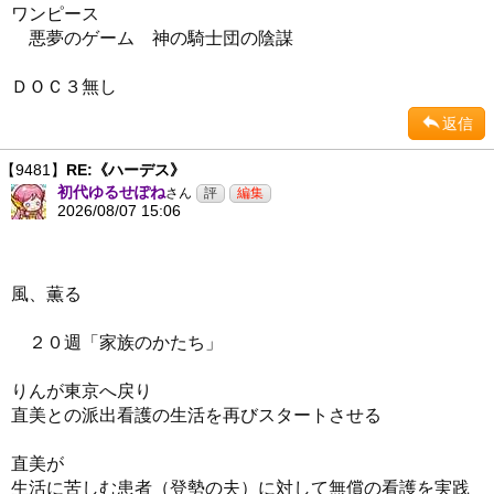
ワンピース
悪夢のゲーム 神の騎士団の陰謀
ＤＯＣ３無し
返信
【9481】
RE:《ハーデス》
初代ゆるせぽね
さん
2026/08/07 15:06
風、薫る
２０週「家族のかたち」
りんが東京へ戻り
直美との派出看護の生活を再びスタートさせる
直美が
生活に苦しむ患者（登勢の夫）に対して無償の看護を実践