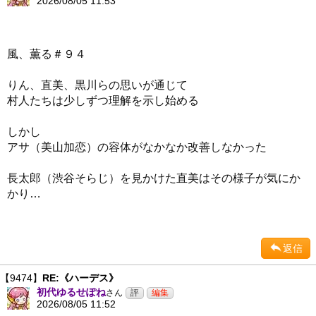
2026/08/05 11:53
風、薫る＃９４
りん、直美、黒川らの思いが通じて
村人たちは少しずつ理解を示し始める
しかし
アサ（美山加恋）の容体がなかなか改善しなかった
長太郎（渋谷そらじ）を見かけた直美はその様子が気にか
かり…
返信
【9474】
RE:《ハーデス》
初代ゆるせぽね
さん
2026/08/05 11:52