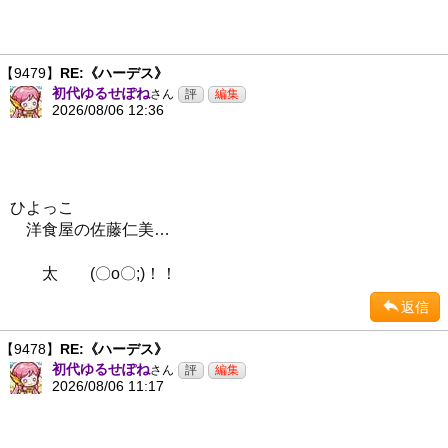
【9479】
RE:《ハーデス》
初代ゆるせぽね
さん
2026/08/06 12:36
ひよっこ
洋食屋の佐藤仁美…
太 (〇o〇;)！！
返信
【9478】
RE:《ハーデス》
初代ゆるせぽね
さん
2026/08/06 11:17