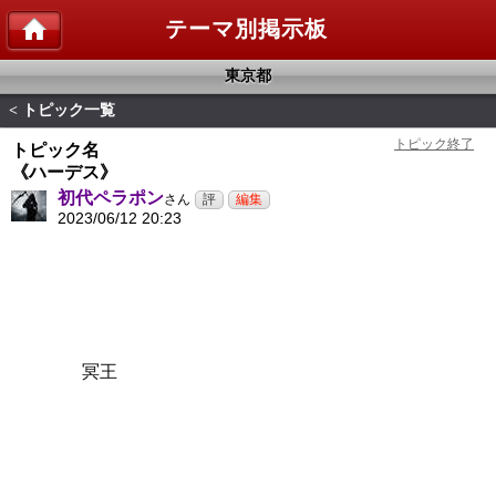
テーマ別掲示板
東京都
トピック一覧
<
トピック名
《ハーデス》
初代ペラポン
さん
2023/06/12 20:23
冥王