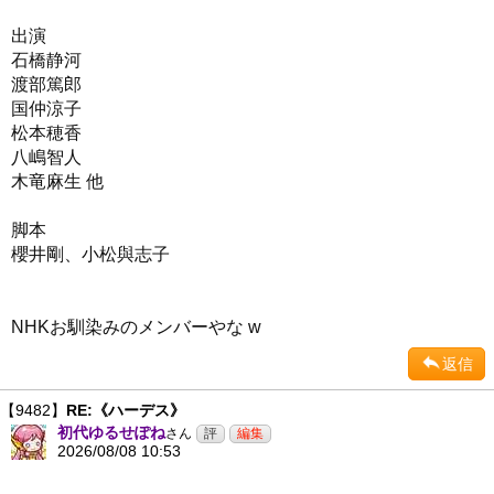
出演
石橋静河
渡部篤郎
国仲涼子
松本穂香
八嶋智人
木竜麻生 他
脚本
櫻井剛、小松與志子
NHKお馴染みのメンバーやな w
返信
【9482】
RE:《ハーデス》
初代ゆるせぽね
さん
2026/08/08 10:53