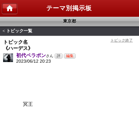
テーマ別掲示板
東京都
トピック一覧
<
トピック名
《ハーデス》
初代ペラポン
さん
2023/06/12 20:23
冥王