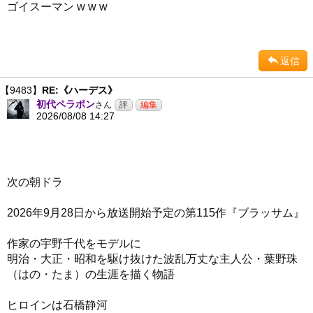
ゴイスーマン w w w
返信
【9483】
RE:《ハーデス》
初代ペラポン
さん
2026/08/08 14:27
次の朝ドラ
2026年9月28日から放送開始予定の第115作『ブラッサム』
作家の宇野千代をモデルに
明治・大正・昭和を駆け抜けた波乱万丈な主人公・葉野珠
（はの・たま）の生涯を描く物語
ヒロインは石橋静河