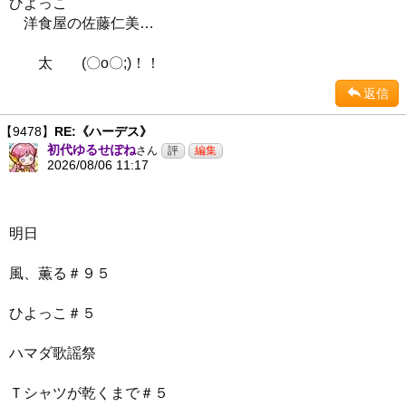
ひよっこ
洋食屋の佐藤仁美…
太 (〇o〇;)！！
返信
【9478】
RE:《ハーデス》
初代ゆるせぽね
さん
2026/08/06 11:17
明日
風、薫る＃９５
ひよっこ＃５
ハマダ歌謡祭
Ｔシャツが乾くまで＃５