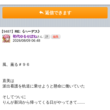
返信できます
【9487】
RE:《ハーデス》
初代ゆるせぽね
さん
2026/08/09 06:48
風、薫る＃９６
直美は
派出看護を軌道に乗せようと懸命に働いていた
そしてついに
りんが新潟から帰ってくる日がやってきて……