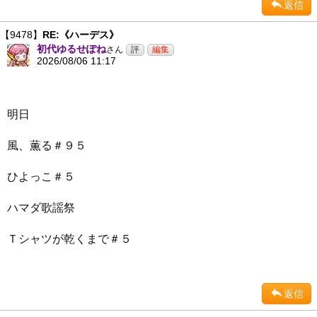
返信
【9478】
RE:《ハーデス》
初代ゆるせぽね
さん
2026/08/06 11:17
明日
風、薫る＃９５
ひよっこ＃５
ハマダ歌謡祭
Ｔシャツが乾くまで＃５
返信