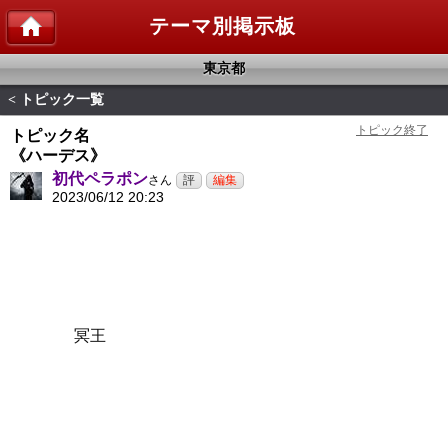
テーマ別掲示板
東京都
トピック一覧
<
トピック名
《ハーデス》
初代ペラポン
さん
2023/06/12 20:23
冥王