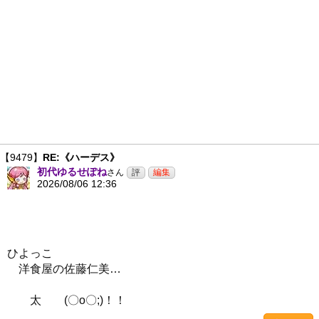
【9479】
RE:《ハーデス》
初代ゆるせぽね
さん
2026/08/06 12:36
ひよっこ
洋食屋の佐藤仁美…
太 (〇o〇;)！！