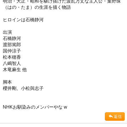
明治・大正・昭和を駆け抜けた波乱万丈な主人公・葉野珠
（はの・たま）の生涯を描く物語
ヒロインは石橋静河
出演
石橋静河
渡部篤郎
国仲涼子
松本穂香
八嶋智人
木竜麻生 他
脚本
櫻井剛、小松與志子
NHKお馴染みのメンバーやな w
返信