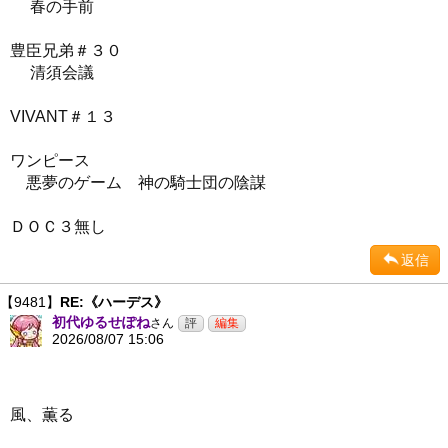
春の手前
豊臣兄弟＃３０
清須会議
VIVANT＃１３
ワンピース
悪夢のゲーム 神の騎士団の陰謀
ＤＯＣ３無し
返信
【9481】
RE:《ハーデス》
初代ゆるせぽね
さん
2026/08/07 15:06
風、薫る