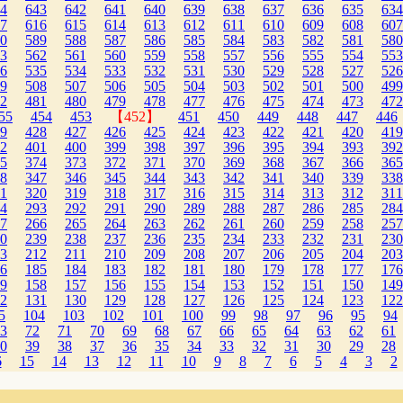
4
643
642
641
640
639
638
637
636
635
634
7
616
615
614
613
612
611
610
609
608
607
0
589
588
587
586
585
584
583
582
581
580
3
562
561
560
559
558
557
556
555
554
553
6
535
534
533
532
531
530
529
528
527
526
9
508
507
506
505
504
503
502
501
500
499
2
481
480
479
478
477
476
475
474
473
472
55
454
453
【452】
451
450
449
448
447
446
9
428
427
426
425
424
423
422
421
420
419
2
401
400
399
398
397
396
395
394
393
392
5
374
373
372
371
370
369
368
367
366
365
8
347
346
345
344
343
342
341
340
339
338
1
320
319
318
317
316
315
314
313
312
311
4
293
292
291
290
289
288
287
286
285
284
7
266
265
264
263
262
261
260
259
258
257
0
239
238
237
236
235
234
233
232
231
230
3
212
211
210
209
208
207
206
205
204
203
6
185
184
183
182
181
180
179
178
177
176
9
158
157
156
155
154
153
152
151
150
149
2
131
130
129
128
127
126
125
124
123
122
5
104
103
102
101
100
99
98
97
96
95
94
3
72
71
70
69
68
67
66
65
64
63
62
61
0
39
38
37
36
35
34
33
32
31
30
29
28
6
15
14
13
12
11
10
9
8
7
6
5
4
3
2