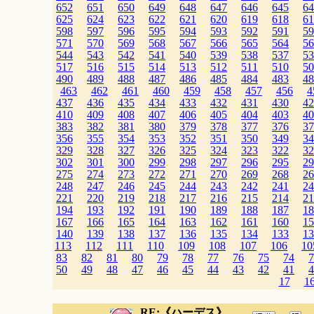
652
651
650
649
648
647
646
645
64
625
624
623
622
621
620
619
618
61
598
597
596
595
594
593
592
591
59
571
570
569
568
567
566
565
564
56
544
543
542
541
540
539
538
537
53
517
516
515
514
513
512
511
510
50
490
489
488
487
486
485
484
483
48
463
462
461
460
459
458
457
456
4
437
436
435
434
433
432
431
430
42
410
409
408
407
406
405
404
403
40
383
382
381
380
379
378
377
376
37
356
355
354
353
352
351
350
349
34
329
328
327
326
325
324
323
322
32
302
301
300
299
298
297
296
295
29
275
274
273
272
271
270
269
268
26
248
247
246
245
244
243
242
241
24
221
220
219
218
217
216
215
214
21
194
193
192
191
190
189
188
187
18
167
166
165
164
163
162
161
160
15
140
139
138
137
136
135
134
133
13
113
112
111
110
109
108
107
106
10
83
82
81
80
79
78
77
76
75
74
7
50
49
48
47
46
45
44
43
42
41
4
17
1
RE:《ハーデス》