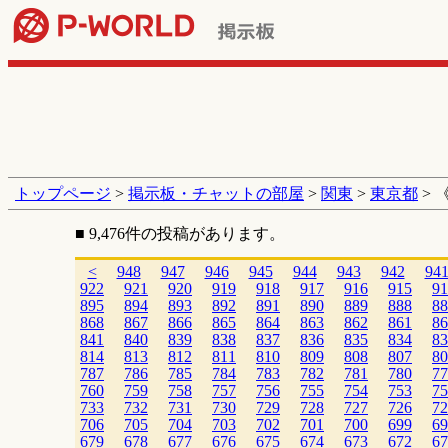
トップページ
>
掲示板・チャットの部屋
>
関東
>
東京都
> 
■ 9,476件の投稿があります。
<
948
947
946
945
944
943
942
94
922
921
920
919
918
917
916
915
91
895
894
893
892
891
890
889
888
88
868
867
866
865
864
863
862
861
86
841
840
839
838
837
836
835
834
83
814
813
812
811
810
809
808
807
80
787
786
785
784
783
782
781
780
77
760
759
758
757
756
755
754
753
75
733
732
731
730
729
728
727
726
72
706
705
704
703
702
701
700
699
69
679
678
677
676
675
674
673
672
67