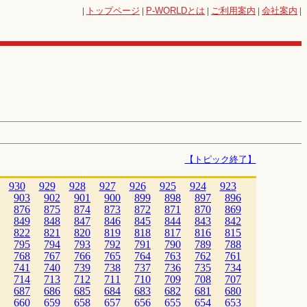
|
トップページ
|
P-WORLD
とは
|
ご利用案内
|
会社案内
|
【トピック終了】
930
929
928
927
926
925
924
923
903
902
901
900
899
898
897
896
876
875
874
873
872
871
870
869
849
848
847
846
845
844
843
842
822
821
820
819
818
817
816
815
795
794
793
792
791
790
789
788
768
767
766
765
764
763
762
761
741
740
739
738
737
736
735
734
714
713
712
711
710
709
708
707
687
686
685
684
683
682
681
680
660
659
658
657
656
655
654
653