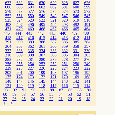
633
632
631
630
629
628
627
626
606
605
604
603
602
601
600
599
579
578
577
576
575
574
573
572
552
551
550
549
548
547
546
545
525
524
523
522
521
520
519
518
498
497
496
495
494
493
492
491
471
470
469
468
467
466
465
464
445
444
443
442
441
440
439
438
418
417
416
415
414
413
412
411
391
390
389
388
387
386
385
384
364
363
362
361
360
359
358
357
337
336
335
334
333
332
331
330
310
309
308
307
306
305
304
303
283
282
281
280
279
278
277
276
256
255
254
253
252
251
250
249
229
228
227
226
225
224
223
222
202
201
200
199
198
197
196
195
175
174
173
172
171
170
169
168
148
147
146
145
144
143
142
141
121
120
119
118
117
116
115
114
93
92
91
90
89
88
87
86
85
84
60
59
58
57
56
55
54
53
52
51
27
26
25
24
23
22
21
20
19
18
1
>