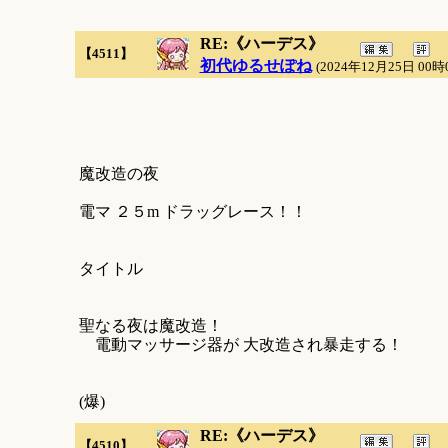
RE:《ハーデス》
【4511】
初代ゆるせぽね
(2024年12月25日 00時
魔改造の夜
電マ ２５m ドラッグレース！！
タイトル
聖なる夜は魔改造！
電動マッサージ器が 大改造され暴走する！
(爆)
RE:《ハーデス》
【4510】