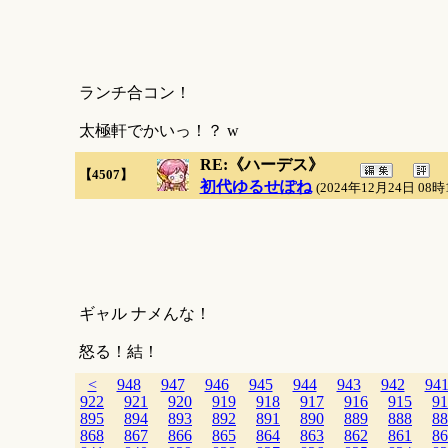
ランチ合コン！
太極軒でかいっ！？ w
RE:《ハーデス》
【4507】
初代ゆるせぽね
(2024年12月24日 08時
ギャル ナメんな！
怒る！結！
<
948
947
946
945
944
943
942
94
922
921
920
919
918
917
916
915
91
895
894
893
892
891
890
889
888
88
868
867
866
865
864
863
862
861
86