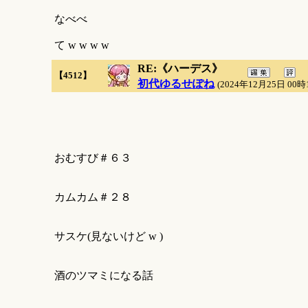
なべべ
て w w w w
RE:《ハーデス》
【4512】
初代ゆるせぽね
(2024年12月25日 00時
おむすび＃６３
カムカム＃２８
サスケ(見ないけど w )
酒のツマミになる話