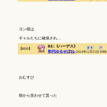
ヨン様は
ギャルたちに確保され…
RE:《ハーデス》
【4513】
初代ゆるせぽね
(2024年12月25日 09時
おむすび
朝から笑わせて貰った