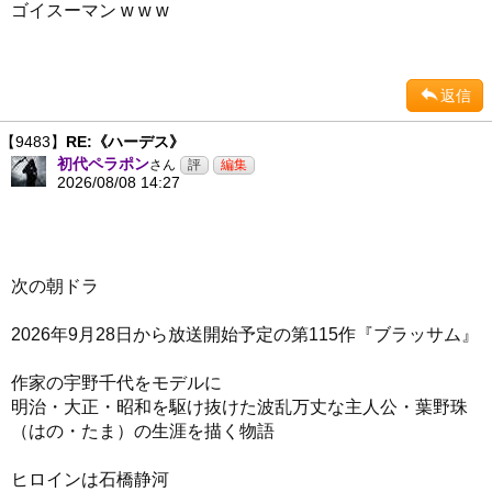
ゴイスーマン w w w
返信
【9483】
RE:《ハーデス》
初代ペラポン
さん
2026/08/08 14:27
次の朝ドラ
2026年9月28日から放送開始予定の第115作『ブラッサム』
作家の宇野千代をモデルに
明治・大正・昭和を駆け抜けた波乱万丈な主人公・葉野珠
（はの・たま）の生涯を描く物語
ヒロインは石橋静河