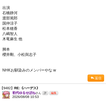
出演
石橋静河
渡部篤郎
国仲涼子
松本穂香
八嶋智人
木竜麻生 他
脚本
櫻井剛、小松與志子
NHKお馴染みのメンバーやな w
返信
【9482】
RE:《ハーデス》
初代ゆるせぽね
さん
2026/08/08 10:53